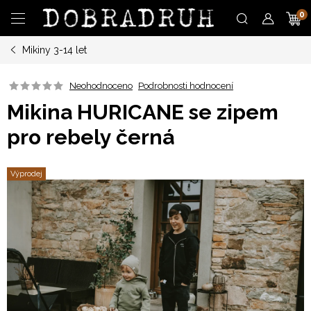
Přejít
N
na
obsah
Mikiny 3-14 let
K
Neohodnoceno
Podrobnosti hodnocení
Mikina HURICANE se zipem
pro rebely černá
Výprodej