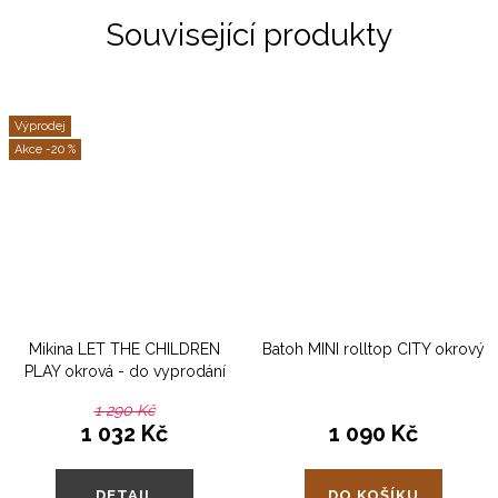
Související produkty
Výprodej
-20 %
Mikina LET THE CHILDREN
Batoh MINI rolltop CITY okrový
PLAY okrová - do vyprodání
1 290 Kč
1 032 Kč
1 090 Kč
DETAIL
DO KOŠÍKU