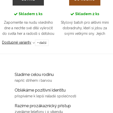
Skladem
1 ks
Skladem
2 ks
Zapomeňte na nudu všedního
Stylový batoh pro aktivní mini
dne a nechte své dítě vykročit
dobradruhy, kteří si jdou za
do světa her a radosti s dětskou
svými velkými sny. Jejich
mikinou "Let the Children Play”.
bombarďáctví nabere odteď
Dostupné varianty
+ další
Teplý chloupek pořádně
úplně jiných obrátek!
zahřeje na těle a barva...
Sladíme celou rodinu
napříč střihem i barvou
Oblékáme pozitivní identitu
přispíváme k lepší náladě společnosti
Razíme prozákaznický přístup
zvedáme telefony i o víkendu