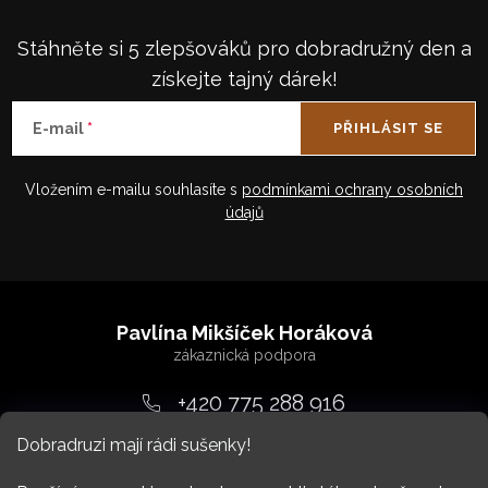
Stáhněte si 5 zlepšováků pro dobradružný den a
získejte tajný dárek!
E-mail
PŘIHLÁSIT SE
Vložením e-mailu souhlasíte s
podmínkami ochrany osobních
údajů
Z
á
Pavlína Mikšíček Horáková
p
a
+420 775 288 916
t
Dobradruzi mají rádi sušenky!
srdcem
@
dobradruh.cz
í