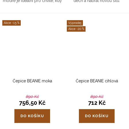
modré je ideální pro chvíle, kdy
dech a nabrat novou sílu.
chcete spočinout výš – u čaje,
Oceánsky modrá přináší
při meditaci i u večerních
hloubku, ticho a vnitřní pohodu.
rozhovorů. Klid má konečně...
Hodí se do každého prostoru,...
-15 %
Výprodej
-20 %
Čepice BEANIE moka
Čepice BEANIE cihlová
890 Kč
890 Kč
756,50 Kč
712 Kč
DO KOŠÍKU
DO KOŠÍKU