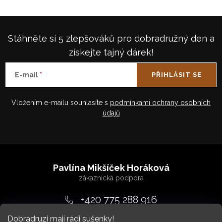
Stáhněte si 5 zlepšováků pro dobradružný den a
získejte tajný dárek!
E-mail
PŘIHLÁSIT SE
Vložením e-mailu souhlasíte s
podmínkami ochrany osobních
údajů
Z
á
Pavlína Mikšíček Horáková
p
a
+420 775 288 916
t
Dobradruzi mají rádi sušenky!
srdcem
@
dobradruh.cz