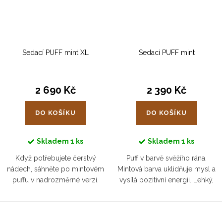
Sedací PUFF mint XL
Sedací PUFF mint
2 690 Kč
2 390 Kč
DO KOŠÍKU
DO KOŠÍKU
Skladem
1 ks
Skladem
1 ks
Když potřebujete čerstvý
Puff v barvě svěžího rána.
nádech, sáhněte po mintovém
Mintová barva uklidňuje mysl a
puffu v nadrozměrné verzi.
vysílá pozitivní energii. Lehký,
Nabízí prostor pro zastavení –
pevný a ideální pro všechny,
ať už jde o meditaci, setkání s
kdo chtějí meditovat, odpočívat
blízkými nebo tiché spočinutí....
nebo si jen dopřát chvíli...