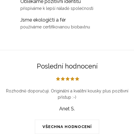
n
Oblékáme pozitivní identitu
p
k
přispíváme k lepší náladě společnosti
r
o
Jsme ekologičtí a fér
v
v
používáme certifikovanou biobavlnu
k
á
y
n
v
í
ý
p
Poslední hodnocení
i
s
u
Rozhodně doporučuji. Originální a kvalitní kousky plus pozitivní
přístup :-)
Anet S.
VŠECHNA HODNOCENÍ