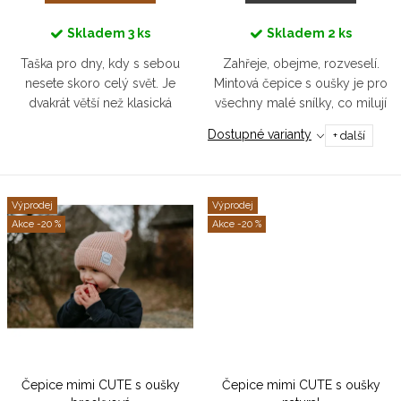
t
ů
Skladem
3 ks
Skladem
2 ks
Taška pro dny, kdy s sebou
Zahřeje, obejme, rozveselí.
nesete skoro celý svět. Je
Mintová čepice s oušky je pro
dvakrát větší než klasická
všechny malé snílky, co milují
shopperka, takže zvládne
dobradružství se smíchem od
Dostupné varianty
+ další
všechno – od dětských
ucha k uchu.
pokladů až po vaše velké plány.
Dvě délky ucha...
Výprodej
Výprodej
-20 %
-20 %
Čepice mimi CUTE s oušky
Čepice mimi CUTE s oušky