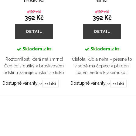
broskvová
natural
490 Kč
490 Kč
392 Kč
392 Kč
DETAIL
DETAIL
Skladem
2 ks
Skladem
2 ks
Roztomilost, která má šmrnc!
Čistota, klid a něha – přesně to
Čepice s oušky v broskvovém
v sobě má čepice v přírodní
odstínu zahřeje ouška i srdíčko.
barvě. Sedne k jakémukoli
Hebká, hravá a tak příjemná, že ji
outfitu a dá vyniknout tomu
Dostupné varianty
Dostupné varianty
+ další
+ další
vaše malé slunce nebude chtít
nejkrásnějšímu – dětskému
sundat.
úsměvu.