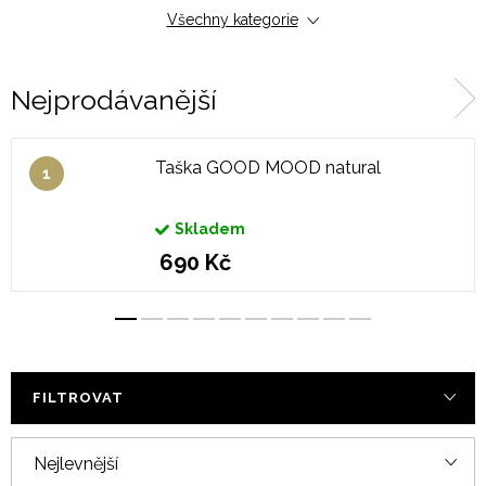
Všechny kategorie
Sedací Puffy
Tašky přes rameno
Nejprodávanější
Taštičky nejen na poklady
Deky
Taška GOOD MOOD natural
Skladem
690 Kč
FILTROVAT
Ř
Nejlevnější