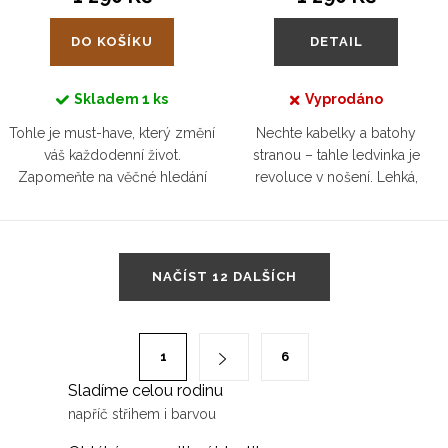
DO KOŠÍKU
DETAIL
Skladem
1 ks
Vyprodáno
Tohle je must-have, který změní
Nechte kabelky a batohy
váš každodenní život.
stranou – tahle ledvinka je
Zapomeňte na věčné hledání
revoluce v nošení. Lehká,
klíčů nebo mobilu – všechno
skladná, a přitom pojme vše, co
budete mít přesně tam, kde to
potřebujete. Přehodíte ji přes
potřebujete. Stylová, chytrá,...
rameno a najednou zjistíte, že
O
jste...
NAČÍST 12 DALŠÍCH
v
l
á
S
1
6
d
t
Sladíme celou rodinu
a
r
napříč střihem i barvou
c
á
í