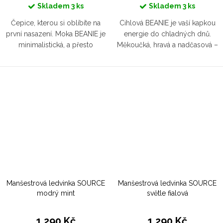
Skladem
3 ks
Skladem
3 ks
Čepice, kterou si oblíbíte na
Cihlová BEANIE je vaší kapkou
první nasazení. Moka BEANIE je
energie do chladných dnů.
minimalistická, a přesto
Měkoučká, hravá a nadčasová –
výjimečná. Tlumený tón
zahřeje uši a přidá šmrnc
dokonale ladí s bundou k pasu i
každému outfitu. Když máte na
huňatým kabátem. Elegance,
hlavě styl, zima nemá šanci. To...
co...
Manšestrová ledvinka SOURCE
Manšestrová ledvinka SOURCE
modrý mint
světle fialová
1 290 Kč
1 290 Kč