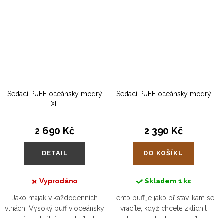
Sedací PUFF oceánsky modrý
Sedací PUFF oceánsky modrý
XL
2 690 Kč
2 390 Kč
DETAIL
DO KOŠÍKU
Vyprodáno
Skladem
1 ks
Jako maják v každodenních
Tento puff je jako přístav, kam se
vlnách. Vysoký puff v oceánsky
vracíte, když chcete zklidnit