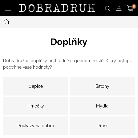
Přejít
N
na
obsah
Domů
K
Doplňky
Dobradružné doplňky přehledně na jednom místě. Který nejlépe
podtrhne vaše hodnoty?
Čepice
Batohy
Hrnečky
Mýdla
Poukazy na dobro
Přání