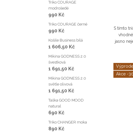
Triko COURAGE
modrošedé
990 Kč
Triko COURAGE černé
S tímto tr
990 Kč
vhodné
Košile Business bílá
jasno nej
1 606,50 Kč
krásy a 
Mikina GODNESS 2.0
švestková
Výprode
1 691,50 Kč
-3
Mikina GODNESS 2.0
světle olivová
1 691,50 Kč
Taška GOOD MOOD
natural
690 Kč
Triko CHANGER moka
890 Kč