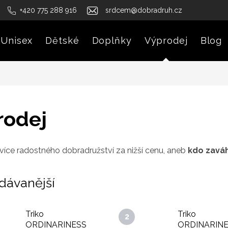
+420 775 288 916
srdcem@dobradruh.cz
Unisex
Dětské
Doplňky
Výprodej
Blog
rodej
více radostného dobradružství za nižší cenu,
aneb
kdo zaváh
dávanější
Triko
Triko
ORDINARINESS
ORDINARIN