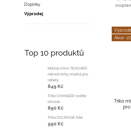
Doplňky
soupravu
dost
Výprodej
případn
Výprode
-2
Top 10 produktů
Mikina mimi TEACHER
námořnicky modrá pro
rebely
849 Kč
Triko CHANGER světle
Triko m
olivové
pro
890 Kč
Triko COURAGE bílé
990 Kč