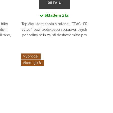
DETAIL
Skladem
2 ks
triko
Tepláky, které spolu s mikinou TEACHER
tivní
vytvoří boží teplákovou soupravu. Jejich
í ráno,
pohodlný střih zajistí dostatek místa pro
opijete
plenku a po případném odplenkování je
...
v pase stáhnete...
Výprodej
-30 %