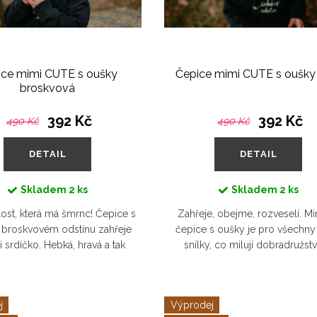
ice mimi CUTE s oušky
Čepice mimi CUTE s oušky
broskvová
392 Kč
392 Kč
490 Kč
490 Kč
DETAIL
DETAIL
Skladem
2 ks
Skladem
2 ks
ost, která má šmrnc! Čepice s
Zahřeje, obejme, rozveselí. Mi
 broskvovém odstínu zahřeje
čepice s oušky je pro všechn
i srdíčko. Hebká, hravá a tak
snílky, co milují dobradružstv
 že ji vaše malé slunce nebude
smíchem od ucha k uchu
chtít sundat.
j
Výprodej