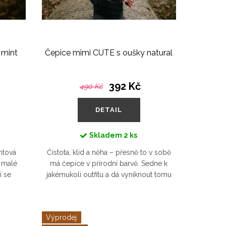
 mint
Čepice mimi CUTE s oušky natural
392 Kč
490 Kč
DETAIL
Skladem
2 ks
ntová
Čistota, klid a něha – přesně to v sobě
y malé
má čepice v přírodní barvě. Sedne k
í se
jakémukoli outfitu a dá vyniknout tomu
.
nejkrásnějšímu – dětskému úsměvu.
Výprodej