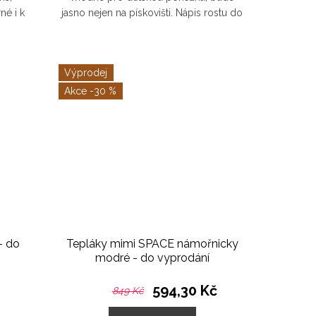
né i k
jasno nejen na pískovišti. Nápis rostu do
elátek.
krásy a rebelie podtrhne autentičnost
e...
vašeho malého...
Výprodej
-30 %
- do
Tepláky mimi SPACE námořnicky
modré - do vyprodání
594,30 Kč
849 Kč