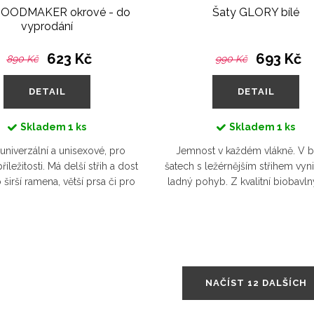
 GOODMAKER okrové - do
Šaty GLORY bílé
vyprodání
623 Kč
693 Kč
890 Kč
990 Kč
DETAIL
DETAIL
Skladem
1 ks
Skladem
1 ks
 univerzální a unisexové, pro
Jemnost v každém vlákně. V b
íležitosti. Má delší střih a dost
šatech s ležérnějším střihem vyn
 širší ramena, větší prsa či pro
ladný pohyb. Z kvalitní biobavlny
co potřebujete schovat. Střední
vypráví příběh pohody, zářivýc
gramáž...
a láskyplných...
NAČÍST 12 DALŠÍCH