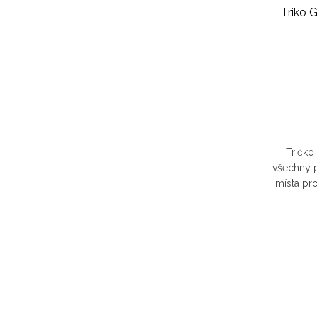
Triko
Tričko
všechny př
místa pro
cokoliv, 
O
v