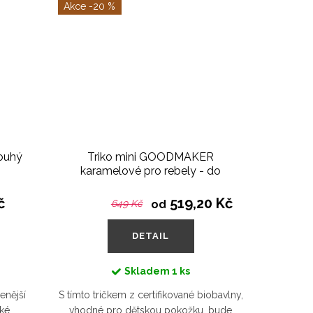
-20 %
louhý
Triko mini GOODMAKER
karamelové pro rebely - do
vyprodání
č
519,20 Kč
649 Kč
od
DETAIL
Skladem
1 ks
enější
S tímto tričkem z certifikované biobavlny,
ké,
vhodné pro dětskou pokožku, bude