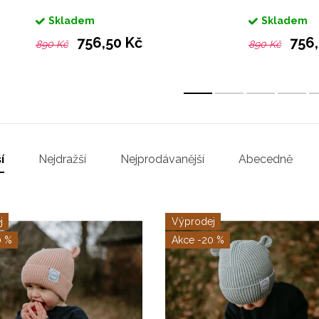
švestkové
černé
Skladem
Skladem
756,50 Kč
756,
890 Kč
890 Kč
í
Nejdražší
Nejprodávanější
Abecedně
j
Výprodej
0 %
-20 %