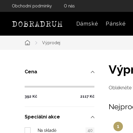
Přejít
Obchodní podmínky
O nás
na
obsah
Dámské
Pánské
Výprodej
Domů
P
Výp
Cena
o
s
Oblékněte 
392
Kč
2117
Kč
t
Nejpro
r
Speciální akce
a
Na skladě
40