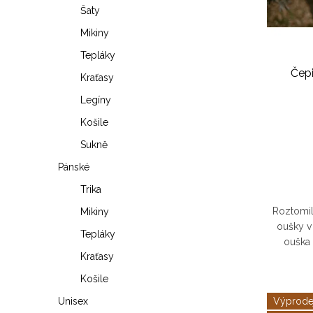
s
p
Šaty
p
r
Mikiny
r
Tepláky
o
Čep
Kraťasy
o
d
Legíny
d
u
Košile
u
k
Sukně
k
Pánské
t
Trika
t
ů
Roztomil
Mikiny
ů
oušky v
Tepláky
ouška 
Kraťasy
příjemná,
Košile
Výprode
Unisex