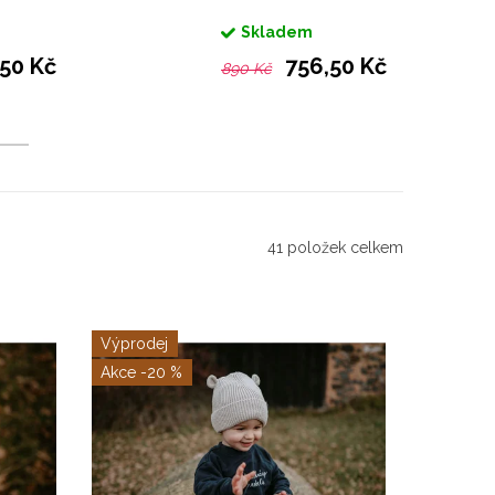
bílé
Skladem
50 Kč
756,50 Kč
890 Kč
41
položek celkem
Výprodej
-20 %