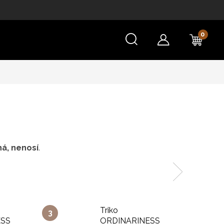
NÁKU
KOŠÍ
á, nenosí
.
Triko
ESS
ORDINARINESS