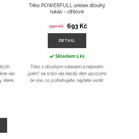
Triko POWERFULL unisex dlouhý
rukáv - cihlové
693 Kč
990 Kč
DETAIL
Skladem
1 ks
ílých
Triko s dlouhým rukávem a nápisem
ikne váš
„jsem“ na srdci vás každý den upozorní,
, která
že vše, co potřebujete, najdete uvnitř.
h úsměvů
Tento kousek je vyroben z bio bavlny,
která vás zahalí do...