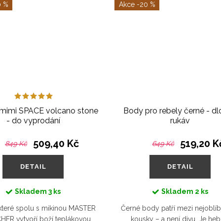
0 %
-20 %
 mimi SPACE volcano stone
Body pro rebely černé - d
- do vyprodání
rukáv
509,40 Kč
519,20 K
849 Kč
649 Kč
DETAIL
DETAIL
Skladem
3 ks
Skladem
2 ks
 které spolu s mikinou MASTER
Černé body patří mezi nejoblíb
HER vytvoří boží teplákovou
kousky – a není divu. Je heb