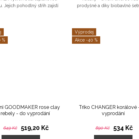
. Jejich pohodlný střih zajistí
prodyšné a díky biobavlně šetr
atek místa pro plenku a po
nejcitlivější pokožce vašich reb
ém odplenkování je v pase...
Dlouhé rukávy zahřejí, ať už s
j
Výprodej
0 %
-40 %
ini GOODMAKER rose clay
Triko CHANGER korálové 
 rebely - do vyprodání
vyprodání
519,20 Kč
534 Kč
649 Kč
890 Kč