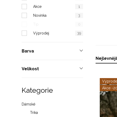
n
Akce
1
n
Novinka
3
í
Tip
0
p
Výprodej
39
a
Barva
n
Ř
Nejlevnějš
e
a
Velikost
l
V
z
Výprode
ý
-2
Kategorie
e
Přeskočit
kategorie
p
n
Dámské
i
í
Trika