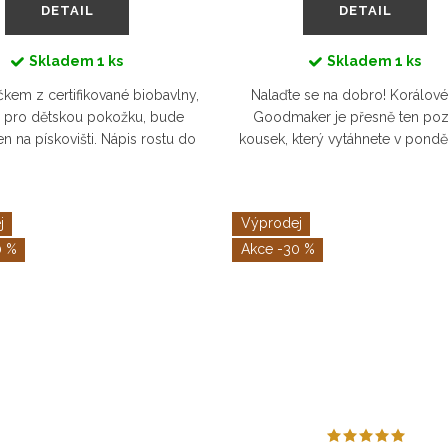
DETAIL
DETAIL
Skladem
1 ks
Skladem
1 ks
ičkem z certifikované biobavlny,
Nalaďte se na dobro! Korálové 
 pro dětskou pokožku, bude
Goodmaker je přesně ten pozi
en na pískovišti. Nápis rostu do
kousek, který vytáhnete v ponděl
rebelie podtrhne autentičnost
když se vám nic nechce. A než d
vašeho malého...
čaj, budete se na svět znova
j
Výprodej
0 %
-30 %