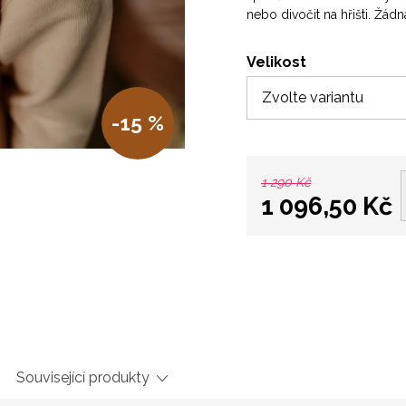
nebo divočit na hřišti. Žádn
Velikost
-15 %
1 290 Kč
1 096,50 Kč
Měrná
cena:
Související produkty