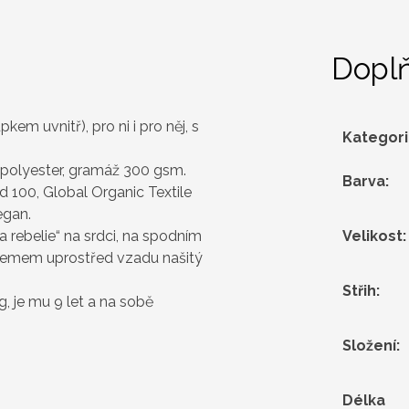
Dopl
em uvnitř), pro ni i pro něj, s
Kategor
 polyester, gramáž 300 gsm.
Barva
:
 100, Global Organic Textile
egan.
a rebelie“ na srdci, na spodním
Velikost
:
 lemem uprostřed vzadu našitý
Střih
:
g, je mu 9 let a na sobě
Složení
:
Délka