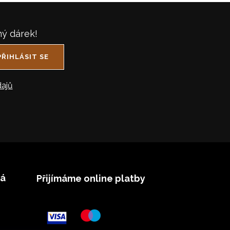
ný dárek!
PŘIHLÁSIT SE
ajů
vá
Přijímáme online platby