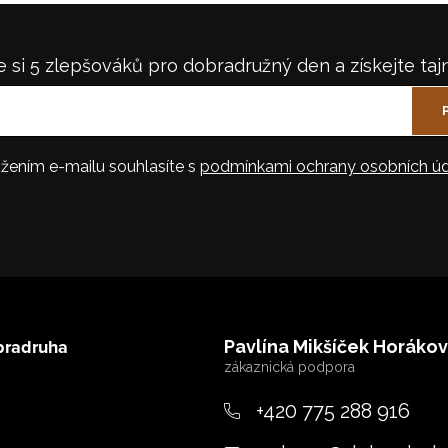
 si 5 zlepšováků pro dobradružný den a získejte taj
žením e-mailu souhlasíte s
podmínkami ochrany osobních úd
bradruha
Pavlína Mikšíček Horáko
+420 775 288 916