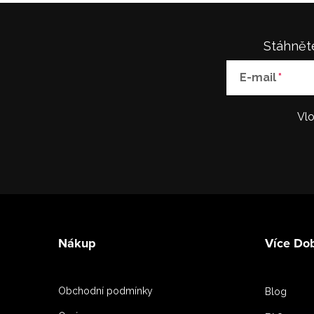
Stáhněte
E-mail
Vlo
Z
á
Nákup
Více Do
p
a
Obchodní podmínky
Blog