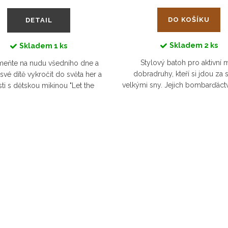
DO KOŠÍKU
DETAIL
Skladem
2 ks
Skladem
1 ks
Stylový batoh pro aktivní m
eňte na nudu všedního dne a
dobradruhy, kteří si jdou za 
své dítě vykročit do světa her a
velkými sny. Jejich bombarďáct
ti s dětskou mikinou "Let the
odteď úplně jiných obráte
n Play”. Teplý chloupek pořádně
zahřeje na těle a barva...