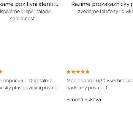
káme pozitivní identitu
Razíme prozákaznický p
ispíváme k lepší náladě
zvedáme telefony i o ví
společnosti
doporučuji. Originální a
Moc doporučuji! :) Všechno kval
ousky plus pozitivní přístup
nádherný přístup :)
Simona Buková