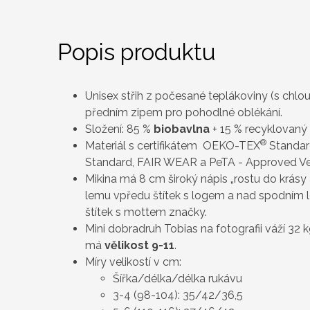
Popis produktu
Unisex střih z počesané teplákoviny (s chloupk
předním zipem pro pohodlné oblékání.
Složení: 85 %
biobavlna
+ 15 % recyklovaný
®
Materiál s certifikátem OEKO-TEX
Standard
Standard, FAIR WEAR a PeTA - Approved V
Mikina má 8 cm široký nápis „rostu do krásy 
lemu vpředu štítek s logem a nad spodním
štítek s mottem značky.
Mini dobradruh Tobias na fotografii váží 32 k
má
vělikost 9-11
.
Míry velikostí v cm:
Šířka/délka/délka rukávu
3-4 (98-104): 35/42/36,5