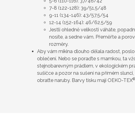
5-6 (110-116): 37/46/42
7-8 (122-128): 39/51,5/48
9-11 (134-146): 43/57,5/54
12-14 (152-164): 46/62,5/59
Jestli ohledně velikosti váháte, popad
nosíte, a sedne vám. Přeměřte a poro
rozměry.
Aby vám mikina dlouho dělala radost, poslo
oblečení. Nebo se poraďte s mamkou, ta vždy
stejnobarevným prádlem, v ekologickém pra
sušičce a pozor na sušení na přímém slunci, 
obraťte naruby. Barvy tisku mají OEKO-TEX