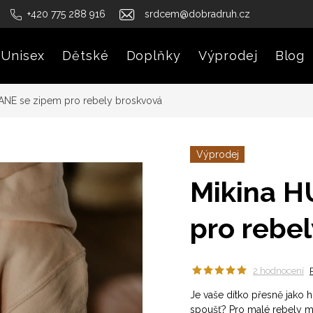
+420 775 288 916
srdcem@dobradruh.cz
Unisex
Dětské
Doplňky
Výprodej
Blog
ANE se zipem pro rebely broskvová
Výprodej
Mikina H
pro rebe
2 hodnocení
Je vaše dítko přesně jako h
spoušť? Pro malé rebely má