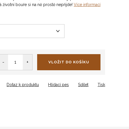
á životní bouře si na ně prostě nepřijde!
Více informací
VLOŽIT DO KOŠÍKU
Dotaz k produktu
Hlídací pes
Sdílet
Tisk