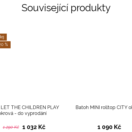
Související produkty
ej
20 %
a LET THE CHILDREN PLAY
Batoh MINI rolltop CITY o
okrová - do vyprodání
1 032 Kč
1 090 Kč
1 290 Kč