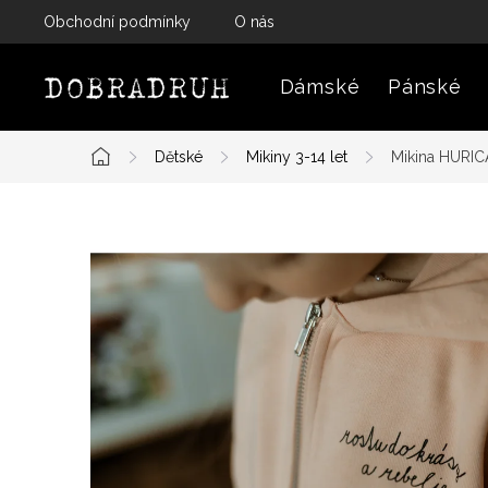
Přejít
Obchodní podmínky
O nás
na
obsah
Dámské
Pánské
Dětské
Mikiny 3-14 let
Mikina HURIC
Domů