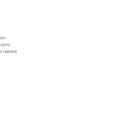
ini
svými
ví nabere
k!