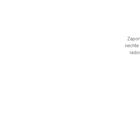
Zapom
nechte 
rados
Childre