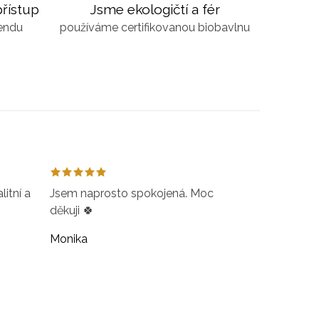
řístup
Jsme ekologičtí a fér
kendu
používáme certifikovanou biobavlnu
itní a
Jsem naprosto spokojená. Moc
děkuji 🍀
Monika