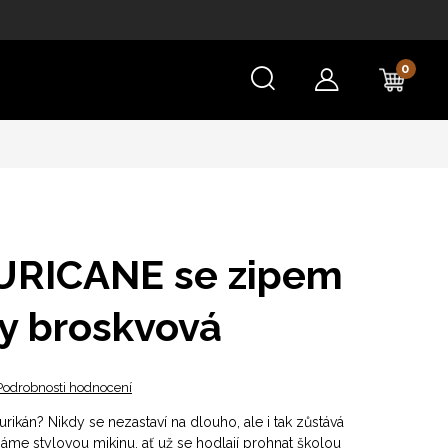
NÁKU
KOŠÍ
URICANE se zipem
ly broskvová
Podrobnosti hodnocení
urikán? Nikdy se nezastaví na dlouho, ale i tak zůstává
me stylovou mikinu, ať už se hodlají prohnat školou