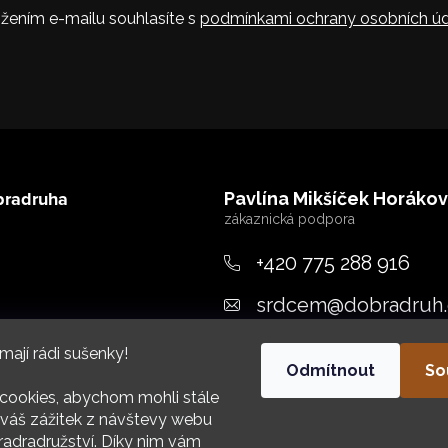
žením e-mailu souhlasíte s
podmínkami ochrany osobních úd
bradruha
Pavlína Mikšíček Horáko
+420 775 288 916
srdcem
@
dobradruh.
ujeme
mají rádi sušenky!
Odmítnout
So
cookies, abychom mohli stále
váš zážitek z návštevy webu
adradružství. Díky nim vám