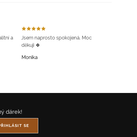
itní a
Jsem naprosto spokojená. Moc
děkuji 🍀
Monika
ný dárek!
PŘIHLÁSIT SE