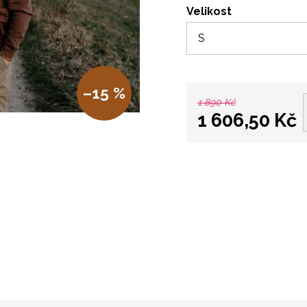
Velikost
–15 %
1 890 Kč
1 606,50 Kč
Měrná
cena: