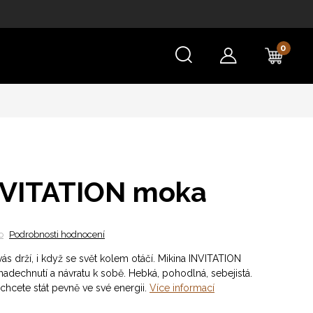
NÁKU
KOŠÍ
NVITATION moka
o
Podrobnosti hodnocení
ás drží, i když se svět kolem otáčí. Mikina INVITATION
nadechnutí a návratu k sobě. Hebká, pohodlná, sebejistá.
chcete stát pevně ve své energii.
Více informací