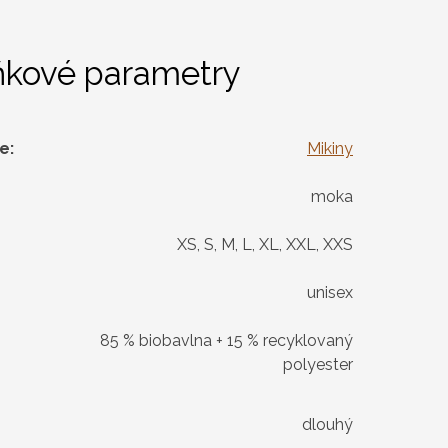
ňkové parametry
ie
:
Mikiny
moka
XS, S, M, L, XL, XXL, XXS
unisex
85 % biobavlna + 15 % recyklovaný
polyester
dlouhý