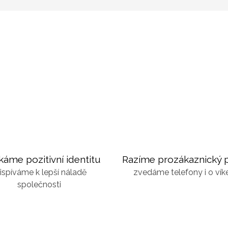
káme pozitivní identitu
Razíme prozákaznický p
ispíváme k lepší náladě
zvedáme telefony i o ví
společnosti