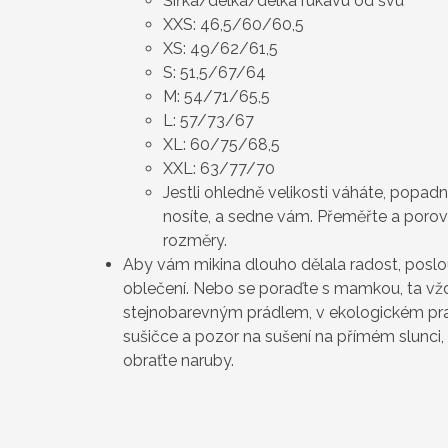
Šířka/délka/délka rukávu od švu
XXS: 46,5/60/60,5
XS: 49/62/61,5
S: 51,5/67/64
M: 54/71/65,5
L: 57/73/67
XL: 60/75/68,5
XXL: 63/77/70
Jestli ohledně velikosti váháte, popad
nosíte, a sedne vám. Přeměřte a poro
rozměry.
Aby vám mikina dlouho dělala radost, poslo
oblečení. Nebo se poraďte s mamkou, ta vždy
stejnobarevným prádlem, v ekologickém pra
sušičce a pozor na sušení na přímém slunci, 
obraťte naruby.