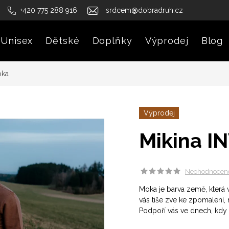
+420 775 288 916
srdcem@dobradruh.cz
Unisex
Dětské
Doplňky
Výprodej
Blog
oka
Výprodej
Mikina I
Neohodnocen
Moka je barva země, která v
vás tiše zve ke zpomalení, 
Podpoří vás ve dnech, kdy 