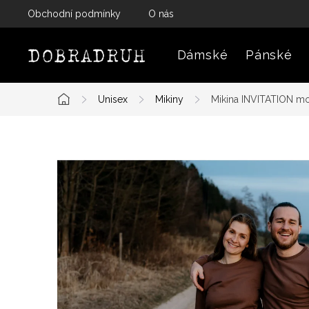
Přejít
Obchodní podmínky
O nás
na
obsah
Dámské
Pánské
Unisex
Mikiny
Mikina INVITATION m
Domů