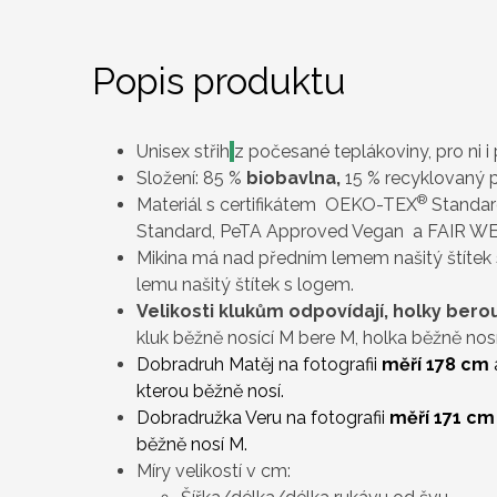
Popis produktu
Unisex střih
z počesané teplákoviny, pro ni i 
Složení: 85 %
biobavlna
,
15 % recyklovaný 
®
Materiál s certifikátem OEKO-TEX
Standard
Standard, PeTA Approved Vegan a FAIR W
Mikina má nad předním lemem našitý štítek
lemu našitý štítek s logem.
Velikosti klukům odpovídají, holky ber
kluk běžně nosící M bere M, holka běžně nosí
Dobradruh Matěj na fotografii
měří 178 cm
kterou běžně nosí.
Dobradružka Veru na fotografii
měří 171 cm
běžně nosí M.
Míry velikostí v cm: