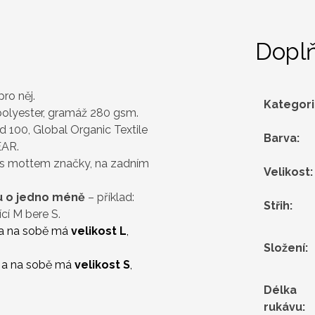
Dopl
pro něj.
Kategor
polyester, gramáž 280 gsm.
 100, Global Organic Textile
Barva
:
EAR.
 s mottem značky, na zadním
Velikost
:
ou o jedno méně
– příklad:
Střih
:
cí M bere S.
a na sobě má
velikost L
,
Složení
:
a na sobě má
velikost S
,
Délka
rukávu
: