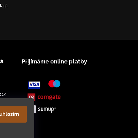
ajů
vá
Přijímáme online platby
cz
uhlasím