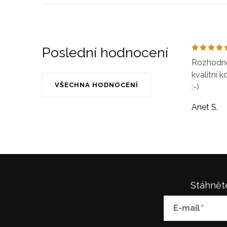
Poslední hodnocení
Rozhodně 
kvalitní k
VŠECHNA HODNOCENÍ
:-)
Anet S.
Stáhněte
E-mail