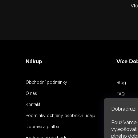
Vlo
Z
á
Nákup
Více Do
p
a
Obchodní podmínky
Blog
t
O nás
FAQ
í
Kontakt
Spoluprac
Dobradruzi 
Podmínky ochrany osobních údajů
Reference
Používáme 
Doprava a platba
O nás
vylepšovat 
plného dobr
Hodnocení obchodu