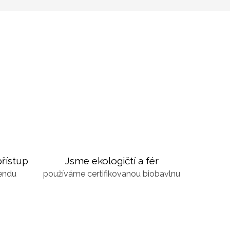
řístup
Jsme ekologičtí a fér
kendu
používáme certifikovanou biobavlnu