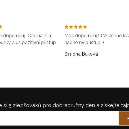
doporučuji. Originální a
Moc doporučuji! :) Všechno kval
ousky plus pozitivní přístup
nádherný přístup :)
Simona Buková
 si 5 zlepšováků pro dobradružný den a získejte taj