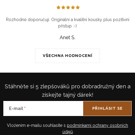
Rozhodně doporučuji. Originální a kvalitní kousky plus pozitivní
přístup :-)
Anet S.
VŠECHNA HODNOCENÍ
Stáhněte si 5 zlepšováků pro dobradružný den a
získejte tajný dárek!
E-mail
PŘIHLÁSIT SE
Vložením e-mailu souhlasíte s
podmínkami ochrany osobních
údajů