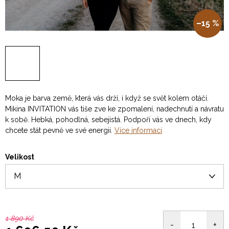
–15 %
Moka je barva země, která vás drží, i když se svět kolem otáčí.
Mikina INVITATION vás tiše zve ke zpomalení, nadechnutí a návratu
k sobě. Hebká, pohodlná, sebejistá. Podpoří vás ve dnech, kdy
chcete stát pevně ve své energii.
Více informací
Velikost
1 890 Kč