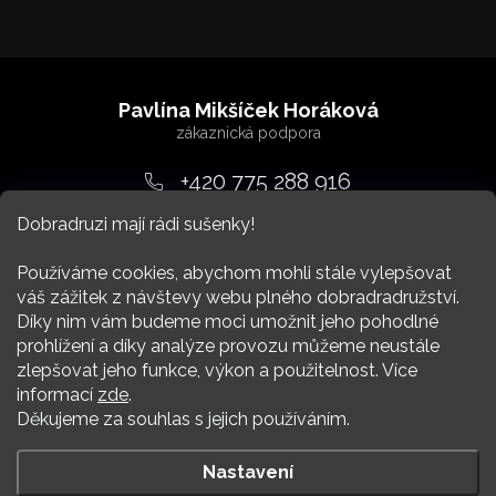
Z
á
Pavlína Mikšíček Horáková
p
a
+420 775 288 916
t
Dobradruzi mají rádi sušenky!
srdcem
@
dobradruh.cz
í
Používáme cookies, abychom mohli stále vylepšovat
váš zážitek z návštevy webu plného dobradradružství.
Díky nim vám budeme moci umožnit jeho pohodlné
prohlížení a díky analýze provozu můžeme neustále
zlepšovat jeho funkce, výkon a použitelnost. Více
Nákup
informací
zde
.
Děkujeme za souhlas s jejich používáním.
Více Dobradruha
Nastavení