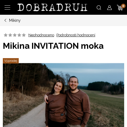
Přejít
N
na
obsah
Mikiny
K
Neohodnoceno
Podrobnosti hodnocení
Mikina INVITATION moka
Výprodej