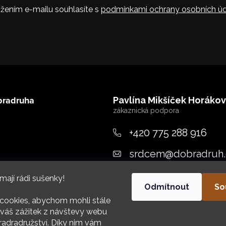
žením e-mailu souhlasíte s
podmínkami ochrany osobních úd
bradruha
Pavlína Mikšíček Horáko
+420 775 288 916
srdcem
@
dobradruh.
ujeme
mají rádi sušenky!
Odmítnout
So
cookies, abychom mohli stále
váš zážitek z návštevy webu
adradružství. Díky nim vám