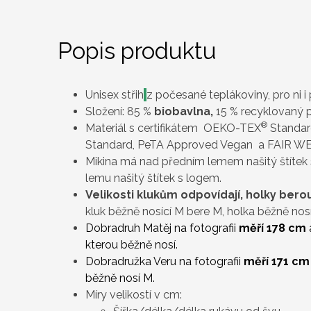
Popis produktu
Unisex střih
z počesané teplákoviny, pro ni i 
Složení: 85 %
biobavlna
,
15 % recyklovaný 
®
Materiál s certifikátem OEKO-TEX
Standard
Standard, PeTA Approved Vegan a FAIR W
Mikina má nad předním lemem našitý štítek
lemu našitý štítek s logem.
Velikosti klukům odpovídají, holky ber
kluk běžně nosící M bere M, holka běžně nosí
Dobradruh Matěj na fotografii
měří 178 cm
kterou běžně nosí.
Dobradružka Veru na fotografii
měří 171 cm
běžně nosí M.
Míry velikostí v cm: