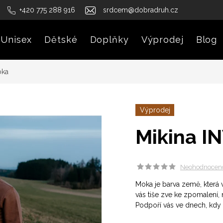
+420 775 288 916
srdcem@dobradruh.cz
Unisex
Dětské
Doplňky
Výprodej
Blog
oka
Výprodej
Mikina I
Neohodnocen
Moka je barva země, která v
vás tiše zve ke zpomalení, 
Podpoří vás ve dnech, kdy 