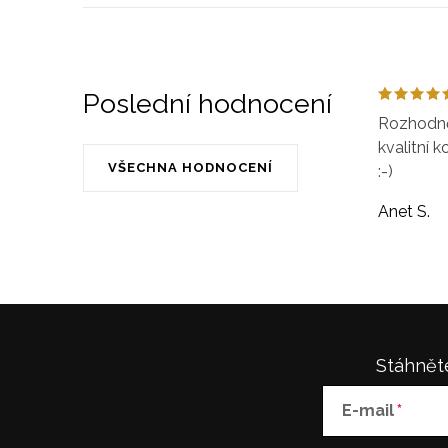
Poslední hodnocení
Rozhodně 
kvalitní k
VŠECHNA HODNOCENÍ
:-)
Anet S.
Stáhněte
E-mail