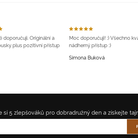
doporučuji. Originální a
Moc doporučuji! :) Všechno kval
ousky plus pozitivní přístup
nádherný přístup :)
Simona Buková
 si 5 zlepšováků pro dobradružný den a získejte taj