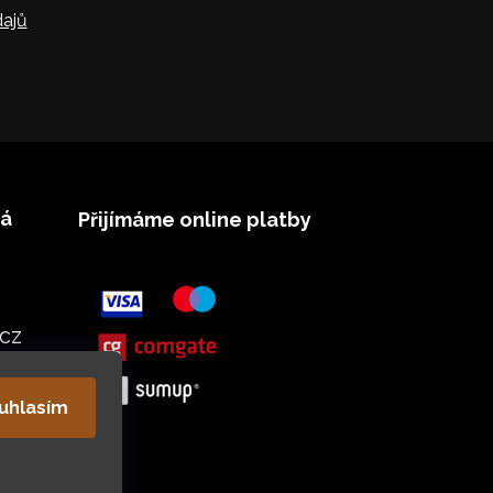
ajů
vá
Přijímáme online platby
cz
uhlasím