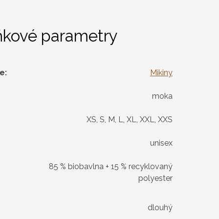
ňkové parametry
ie
:
Mikiny
moka
XS, S, M, L, XL, XXL, XXS
unisex
85 % biobavlna + 15 % recyklovaný
polyester
dlouhý