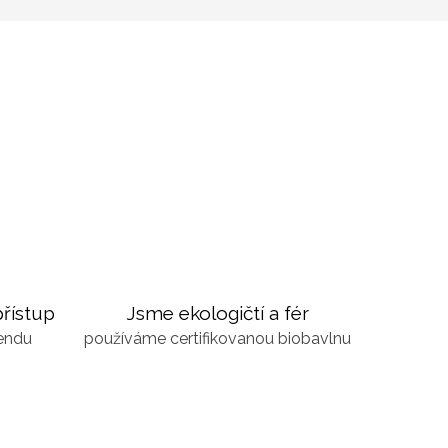
řístup
Jsme ekologičtí a fér
kendu
používáme certifikovanou biobavlnu