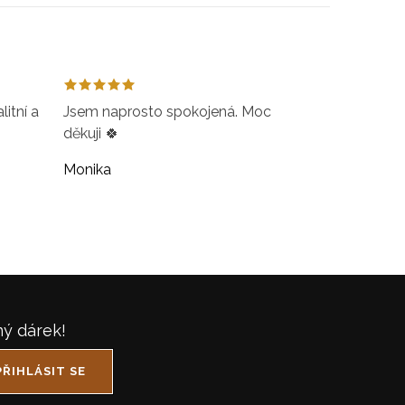
itní a
Jsem naprosto spokojená. Moc
děkuji 🍀
Monika
ný dárek!
PŘIHLÁSIT SE