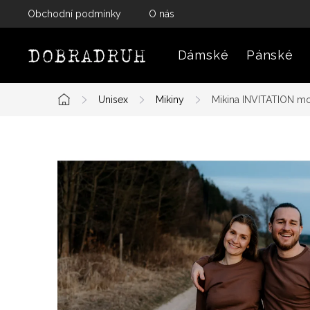
Přejít
Obchodní podmínky
O nás
na
obsah
Dámské
Pánské
Unisex
Mikiny
Mikina INVITATION m
Domů