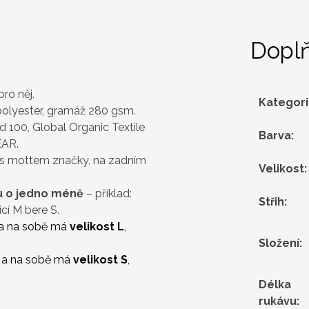
Dopl
pro něj.
Kategor
polyester, gramáž 280 gsm.
 100, Global Organic Textile
Barva
:
EAR.
 s mottem značky, na zadním
Velikost
:
ou o jedno méně
– příklad:
Střih
:
cí M bere S.
a na sobě má
velikost L
,
Složení
:
a na sobě má
velikost S
,
Délka
rukávu
: