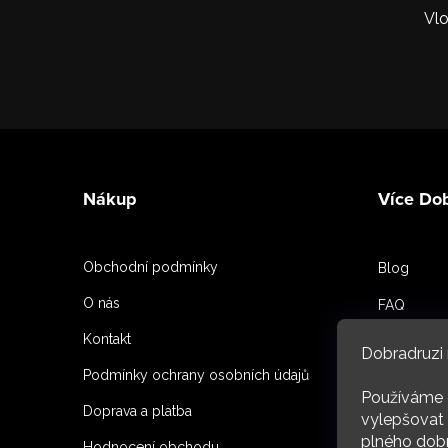
Vlo
Z
á
Nákup
Více Do
p
a
Obchodní podmínky
Blog
t
O nás
FAQ
í
Kontakt
Spoluprac
Dobradruzi 
Podmínky ochrany osobních údajů
Reference
Používáme 
Doprava a platba
O nás
vylepšovat 
plného dobr
Hodnocení obchodu