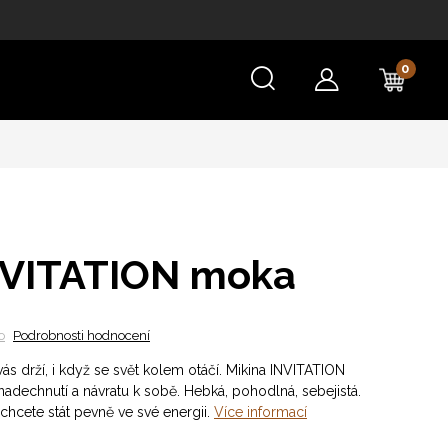
NÁKU
KOŠÍ
NVITATION moka
o
Podrobnosti hodnocení
ás drží, i když se svět kolem otáčí. Mikina INVITATION
nadechnutí a návratu k sobě. Hebká, pohodlná, sebejistá.
chcete stát pevně ve své energii.
Více informací