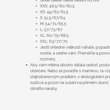
Šířka/délka/délka rukávu od švu
XXS: 46,5/60/60,5
XS: 49/62/61,5
S: 51,5/67/64
M: 54/71/65,5
L: 57/73/67
XL: 60/75/68,5
XXL: 63/77/70
Jestli ohledně velikosti váháte, popad
nosíte, a sedne vám. Přeměřte a poro
rozměry.
Aby vám mikina dlouho dělala radost, poslo
oblečení. Nebo se poraďte s mamkou, ta vždy
stejnobarevným prádlem, v ekologickém pra
sušičce a pozor na sušení na přímém slunci, 
obraťte naruby.