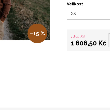
Velikost
–15 %
1 890 Kč
1 606,50 Kč
Měrná
cena: