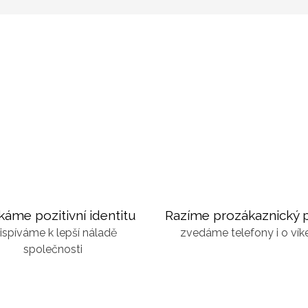
káme pozitivní identitu
Razíme prozákaznický p
ispíváme k lepší náladě
zvedáme telefony i o ví
společnosti