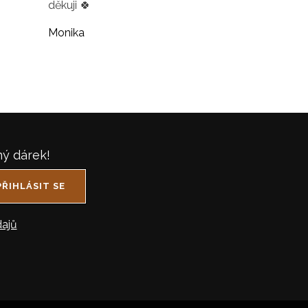
děkuji 🍀
Monika
ný dárek!
PŘIHLÁSIT SE
ajů