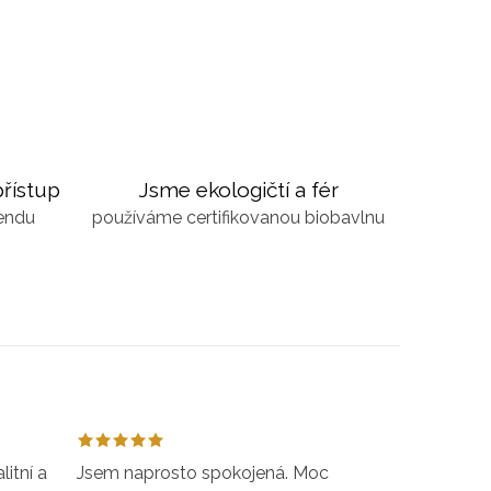
řístup
Jsme ekologičtí a fér
kendu
používáme certifikovanou biobavlnu
itní a
Jsem naprosto spokojená. Moc