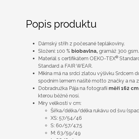
Popis produktu
Dámský střih z počesané teplákoviny.
Složení: 100 %
biobavlna,
gramáž 300 gsm.
®
Materiál s certifikátem OEKO-TEX
Standard
Standard a FAIR WEAR.
Mikina má na srdci zlatou výšivku Srdcem 
spodním lemem našité motto značky a na z
Dobradružka Pája na fotografii
měří 162 cm
kterou běžně nosí.
Míry velikostí v cm:
Šířka/délka/délka rukávu od švu (spa
XS: 57/54/46
S: 60/57/47,5
M: 63/59/49