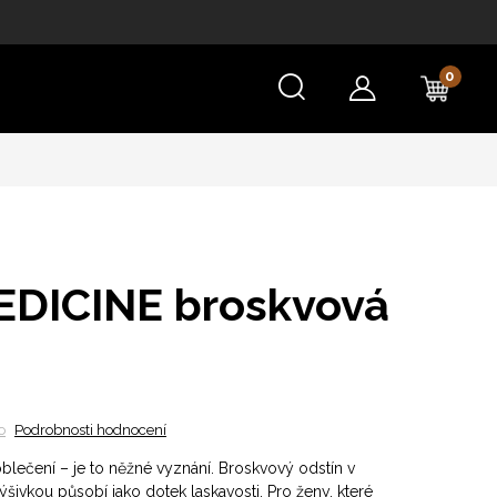
NÁKU
KOŠÍ
EDICINE broskvová
o
Podrobnosti hodnocení
 oblečení – je to něžné vyznání. Broskvový odstín v
výšivkou působí jako dotek laskavosti. Pro ženy, které