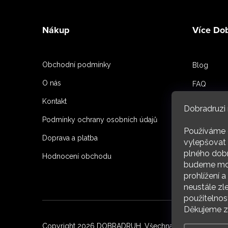
Z
á
Nákup
Více Do
p
a
Obchodní podmínky
Blog
t
O nás
FAQ
í
Kontakt
Spoluprac
Dobradruzi 
Podmínky ochrany osobních údajů
Reference
Používáme 
Doprava a platba
O nás
vylepšovat 
plného dobr
Hodnocení obchodu
budeme moc
ARC
prohlížení 
neustále zl
použitelnos
Děkujeme za
Copyright 2026
DOBRADRUH
. Všechna práva vyhrazena