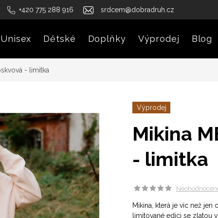
+420 775 288 916
srdcem@dobradruh.cz
Unisex
Dětské
Doplňky
Výprodej
Blog
skvová - limitka
Výprodej
Mikina M
- limitka
Neohodnocen
Mikina, která je víc než jen
limitované edici se zlatou 