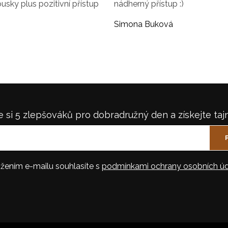
ousky plus pozitivní přístup
nádherný přístup :)
Simona Buková
 si 5 zlepšováků pro dobradružný den a získejte taj
žením e-mailu souhlasíte s
podmínkami ochrany osobních úd