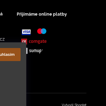
vá
Přijímáme online platby
cz
uhlasím
Vytvořil Shoptet