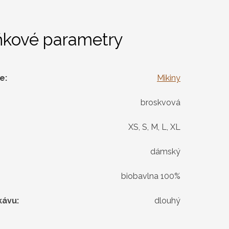
ňkové parametry
ie
:
Mikiny
broskvová
XS, S, M, L, XL
dámský
biobavlna 100%
kávu
:
dlouhý