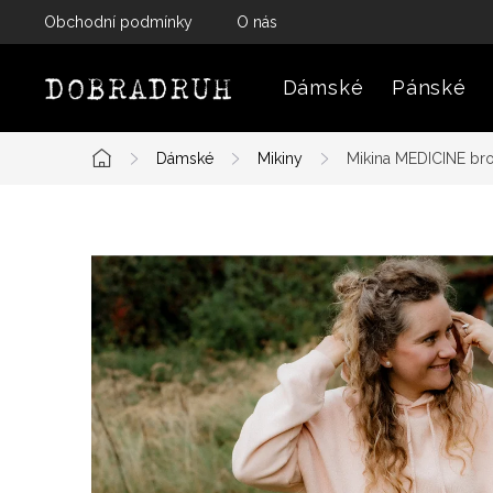
Přejít
Obchodní podmínky
O nás
na
obsah
Dámské
Pánské
Dámské
Mikiny
Mikina MEDICINE bro
Domů