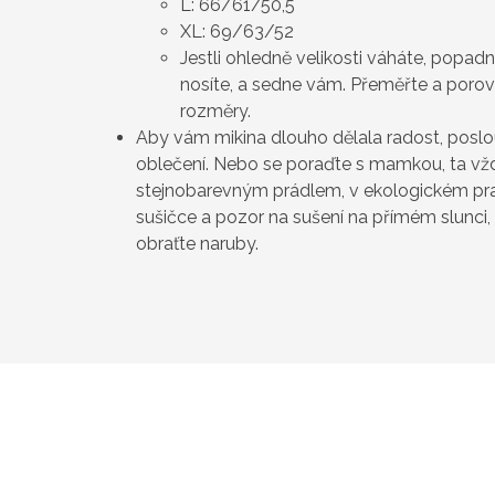
L: 66/61/50,5
XL: 69/63/52
Jestli ohledně velikosti váháte, popad
nosíte, a sedne vám. Přeměřte a poro
rozměry.
Aby vám mikina dlouho dělala radost, poslo
oblečení. Nebo se poraďte s mamkou, ta vždy
stejnobarevným prádlem, v ekologickém pra
sušičce a pozor na sušení na přímém slunci, 
obraťte naruby.