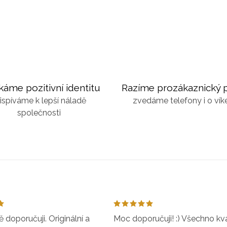
káme pozitivní identitu
Razíme prozákaznický p
ispíváme k lepší náladě
zvedáme telefony i o ví
společnosti
doporučuji. Originální a
Moc doporučuji! :) Všechno kval