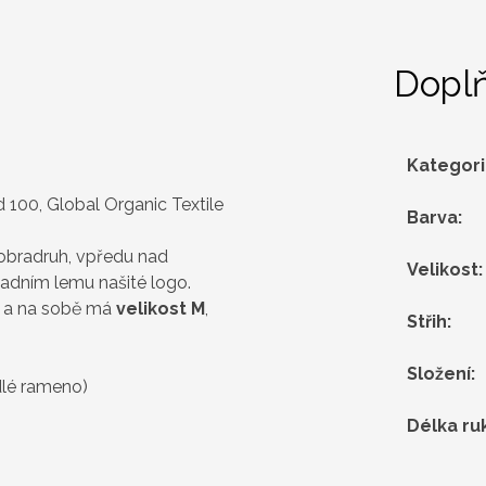
Dopl
Kategor
 100, Global Organic Textile
Barva
:
dobradruh, vpředu nad
Velikost
:
adním lemu našité logo.
a na sobě má
velikost M
,
Střih
:
Složení
:
dlé rameno)
Délka ru