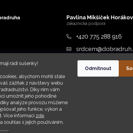
bradruha
Pavlína Mikšíček Horáko
+420 775 288 916
srdcem
@
dobradruh.
ujeme
mají rádi sušenky!
Odmítnout
So
cookies, abychom mohli stále
váš zážitek z návštevy webu
adradružství. Díky nim vám
i umožnit jeho pohodlné
HIV
a díky analýze provozu můžeme
epšovat jeho funkce, výkon a
t. Více informací
zde
.
 souhlas s jejich používáním.
.