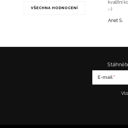
kvalitní k
VŠECHNA HODNOCENÍ
:-)
Anet S.
Stáhněte
E-mail
Vlo