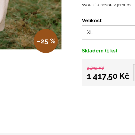
svou sílu nesou v jemnosti 
Velikost
–25 %
Skladem
(1 ks)
1 890 Kč
1 417,50 Kč
Měrná
cena: