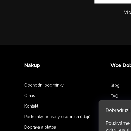
Vlo
Z
á
Nákup
Více Do
p
a
Obchodní podmínky
Blog
t
O nás
FAQ
í
Kontakt
Spoluprac
Dobradruzi 
Podmínky ochrany osobních údajů
Reference
Používáme 
Doprava a platba
O nás
vylepšovat 