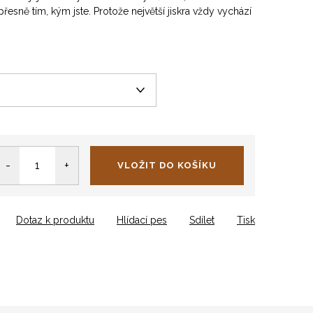
přesně tím, kým jste. Protože největší jiskra vždy vychází
VLOŽIT DO KOŠÍKU
Dotaz k produktu
Hlídací pes
Sdílet
Tisk