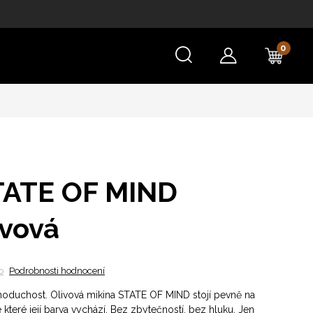
NÁKU
KOŠÍ
TATE OF MIND
ivová
o
Podrobnosti hodnocení
dnoduchost. Olivová mikina STATE OF MIND stojí pevně na
 které její barva vychází. Bez zbytečností, bez hluku. Jen