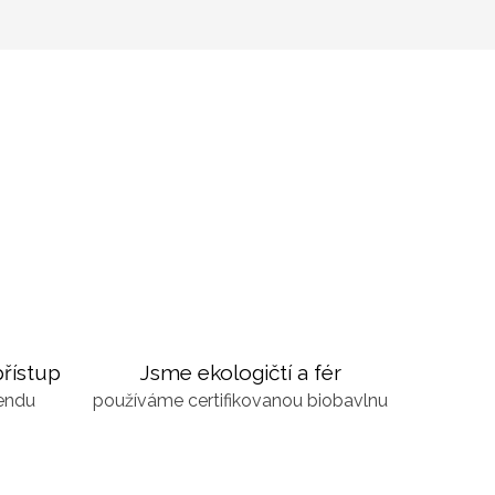
řístup
Jsme ekologičtí a fér
kendu
používáme certifikovanou biobavlnu