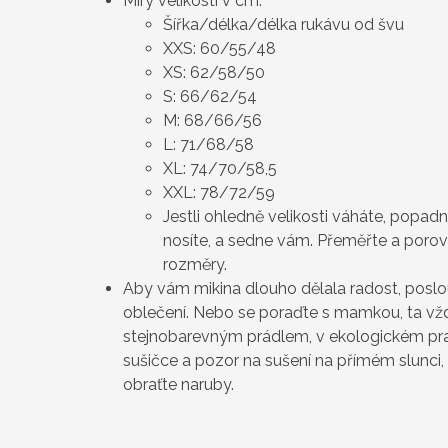
Míry velikostí v cm:
Šířka/délka/délka rukávu od švu
XXS: 60/55/48
XS: 62/58/50
S: 66/62/54
M: 68/66/56
L: 71/68/58
XL: 74/70/58,5
XXL: 78/72/59
Jestli ohledně velikosti váháte, popad
nosíte, a sedne vám. Přeměřte a poro
rozměry.
Aby vám mikina dlouho dělala radost, poslo
oblečení. Nebo se poraďte s mamkou, ta vždy
stejnobarevným prádlem, v ekologickém pra
sušičce a pozor na sušení na přímém slunci, 
obraťte naruby.