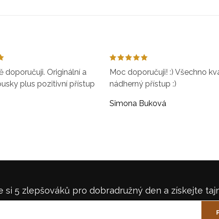
doporučuji. Originální a
Moc doporučuji! :) Všechno kval
ousky plus pozitivní přístup
nádherný přístup :)
Simona Buková
 si 5 zlepšováků pro dobradružný den a získejte taj