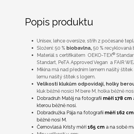
Popis produktu
Unisex, lehce oversize, střih z počesané teplá
Složení: 50 %
biobavlna
,
50 % recyklovaná 
®
Materiál s certifikátem OEKO-TEX
Standar
Standart, PeTA Approved Vegan a FAIR WE
Mikina má nad předním lemem našitý štítek
lemu našitý štítek s logem.
Velikosti klukům odpovídají, holky ber
kluk běžně nosící M bere M, holka běžně nosí
Dobradruh Matěj na fotografii
měří 178 cm
kterou běžně nosí.
Dobradružka Pája na fotografii
měří 162 cm
běžně nosí M.
Černovlasá Kristy měří
165 cm
a na sobě 