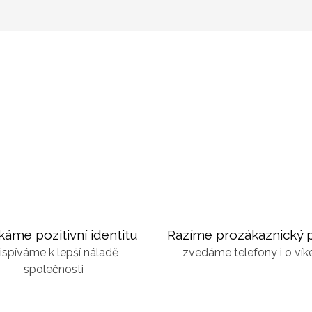
káme pozitivní identitu
Razíme prozákaznický p
ispíváme k lepší náladě
zvedáme telefony i o ví
společnosti