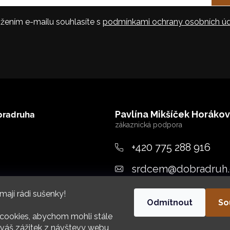
žením e-mailu souhlasíte s
podmínkami ochrany osobních úd
bradruha
Pavlína Mikšíček Horáko
+420 775 288 916
srdcem
@
dobradruh.
ujeme
mají rádi sušenky!
Odmítnout
So
cookies, abychom mohli stále
váš zážitek z návštevy webu