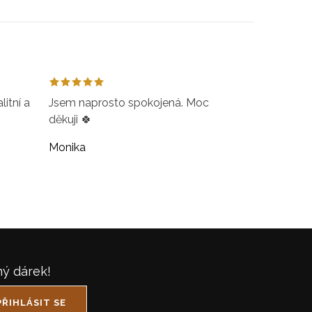
itní a
Jsem naprosto spokojená. Moc
děkuji 🍀
Monika
ný dárek!
PŘIHLÁSIT SE