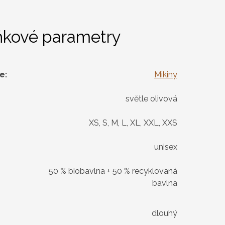
ňkové parametry
ie
:
Mikiny
světle olivová
XS, S, M, L, XL, XXL, XXS
unisex
50 % biobavlna + 50 % recyklovaná
bavlna
dlouhý