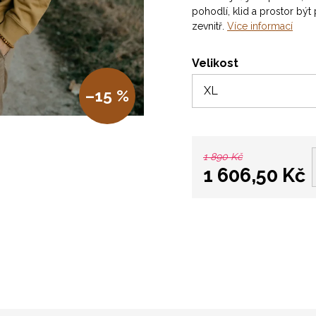
pohodlí, klid a prostor být 
zevnitř.
Více informací
Velikost
–15 %
1 890 Kč
1 606,50 Kč
Měrná
cena: