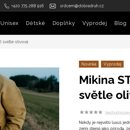
+420 775 288 916
srdcem@dobradruh.cz
Unisex
Dětské
Doplňky
Výprodej
Blog
 světle olivová
Novinka
Výprodej
Mikina S
světle ol
Neohodnocen
Někdy je největší luxus je
zemi stejně jako příroda, ze