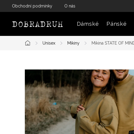
Přejít
Obchodní podmínky
O nás
na
obsah
Dámské
Pánské
Unisex
Mikiny
Mikina STATE OF MIND
Domů