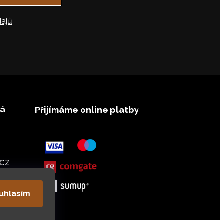
ajů
vá
Přijímáme online platby
cz
uhlasím