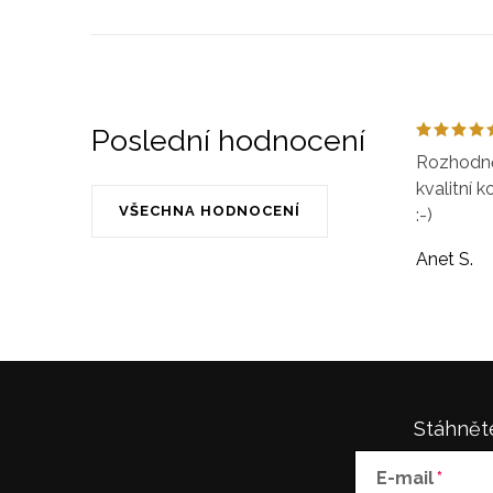
Poslední hodnocení
Rozhodně 
kvalitní k
VŠECHNA HODNOCENÍ
:-)
Anet S.
Stáhněte
E-mail