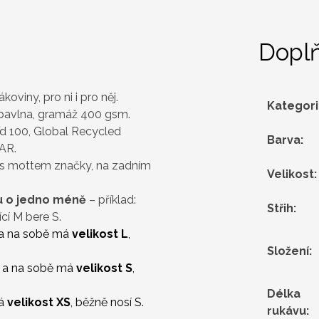
Dopl
koviny, pro ni i pro něj.
Kategor
bavlna, gramáž 400 gsm.
d 100, Global Recycled
Barva
:
AR.
 s mottem značky, na zadním
Velikost
:
ou o jedno méně
– příklad:
Střih
:
cí M bere S.
a na sobě má
velikost L
,
Složení
:
a na sobě má
velikost S
,
Délka
má
velikost XS
, běžně nosí S.
rukávu
: