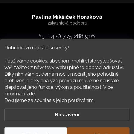
Z
á
Pavlína Mikšíček Horáková
p
a
+420 775 288 916
t
Dobradruzi mají rádi sušenky!
srdcem
@
dobradruh.cz
í
Používáme cookies, abychom mohli stále vylepšovat
váš zážitek z návštevy webu plného dobradradružství.
Díky nim vám budeme moci umožnit jeho pohodlné
prohlížení a díky analýze provozu můžeme neustále
zlepšovat jeho funkce, výkon a použitelnost. Více
Nákup
informací
zde
.
Děkujeme za souhlas s jejich používáním.
Více Dobradruha
Nastavení
Copyright 2026
DOBRADRUH
. Všechna práva vyhrazena.