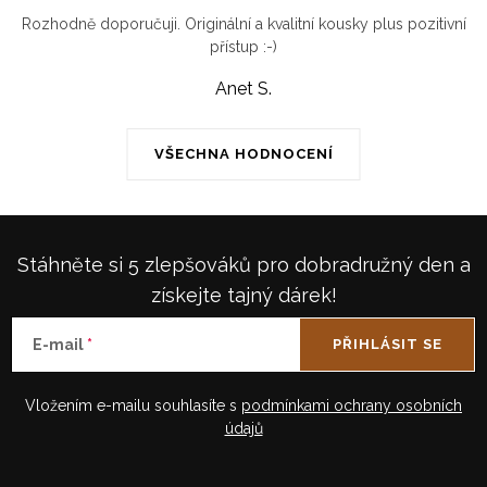
Rozhodně doporučuji. Originální a kvalitní kousky plus pozitivní
přístup :-)
Anet S.
VŠECHNA HODNOCENÍ
Stáhněte si 5 zlepšováků pro dobradružný den a
získejte tajný dárek!
E-mail
PŘIHLÁSIT SE
Vložením e-mailu souhlasíte s
podmínkami ochrany osobních
údajů