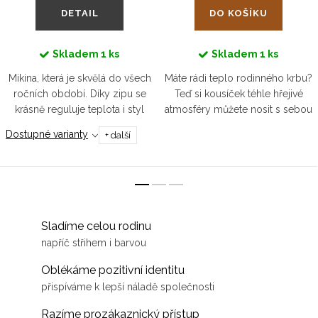
DETAIL
DO KOŠÍKU
Skladem
1 ks
Skladem
1 ks
Mikina, která je skvělá do všech
Máte rádi teplo rodinného krbu?
ročních období. Díky zipu se
Teď si kousíček téhle hřejivé
krásně reguluje teplota i styl
atmosféry můžete nosit s sebou
obléknutí. Jelikož vypadá
každičký den. Čepice BEANIE
Dostupné varianty
+ další
parádně k džínům i teplákům,
zahřeje skoro tak jako pohlazení
stane se tak často nošeným a...
od vaší drahé polovičky...
Sladíme celou rodinu
napříč střihem i barvou
Oblékáme pozitivní identitu
přispíváme k lepší náladě společnosti
Razíme prozákaznický přístup