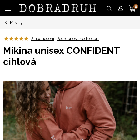
Přejít
N
na
obsah
Mikiny
K
2 hodnocení
Podrobnosti hodnocení
Mikina unisex CONFIDENT
cihlová