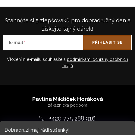
Stáhněte si 5 zlepšováků pro dobradružný den a
získejte tajný dárek!
E-mail
PŘIHLÁSIT SE
Vložením e-mailu souhlasíte s
podmínkami ochrany osobních
údajů
Z
á
Pavlína Mikšíček Horáková
p
a
+420 775 288 916
t
Dobradruzi mají rádi sušenky!
srdcem
@
dobradruh.cz