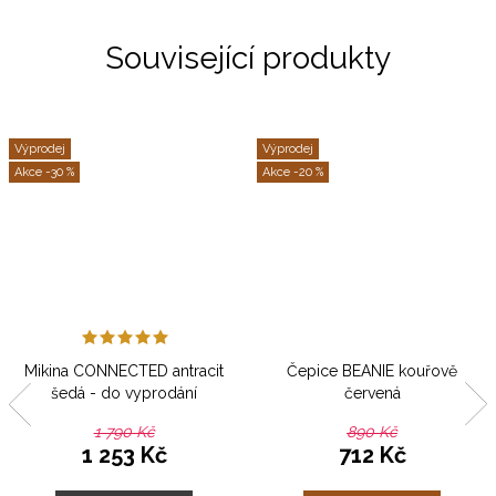
Související produkty
Výprodej
Výprodej
-30 %
-20 %
Mikina CONNECTED antracit
Čepice BEANIE kouřově
šedá - do vyprodání
červená
1 790 Kč
890 Kč
1 253 Kč
712 Kč