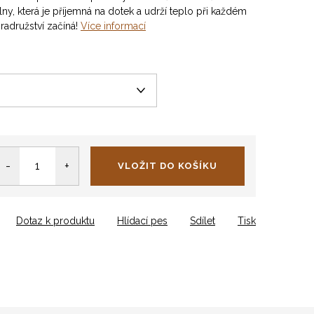
y, která je příjemná na dotek a udrží teplo při každém
bradružství začíná!
Více informací
VLOŽIT DO KOŠÍKU
Dotaz k produktu
Hlídací pes
Sdílet
Tisk