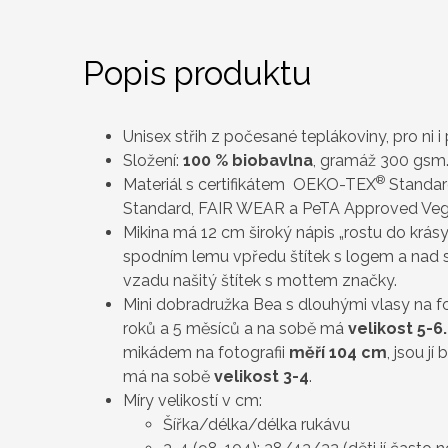
Popis produktu
Unisex střih z počesané teplákoviny, pro ni i 
Složení:
100 %
biobavlna
, gramáž 300 gsm
®
Materiál s certifikátem OEKO-TEX
Standard
Standard, FAIR WEAR a PeTA Approved Veg
Mikina má 12 cm široký nápis „rostu do krásy 
spodním lemu vpředu štítek s logem a nad
vzadu našitý štítek s mottem značky.
Mini dobradružka Bea s dlouhými vlasy na fo
roků a 5 měsíců a na sobě má
velikost 5-6
mikádem na fotografii
měří 104 cm
, jsou j
má na sobě
velikost 3-4
.
Míry velikostí v cm:
Šířka/délka/délka rukávu