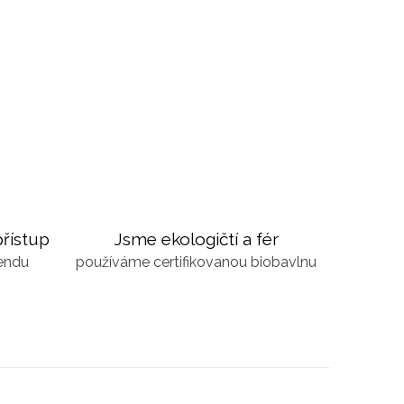
řístup
Jsme ekologičtí a fér
kendu
používáme certifikovanou biobavlnu