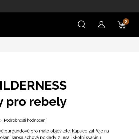
NÁKU
KOŠÍ
WILDERNESS
 pro rebely
o
Podrobnosti hodnocení
vé burgundové pro malé objevitele. Kapuce zahřeje na
okaní kapsa schová poklady z lesa i školní svačinu.