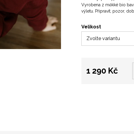
Vyrobena z měkké bio bavln
výletu. Připravit, pozor, do
Velikost
1 290 Kč
Měrná
cena: