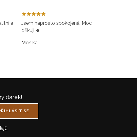
itní a
Jsem naprosto spokojená. Moc
děkuji 🍀
Monika
ný dárek!
PŘIHLÁSIT SE
ajů