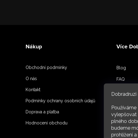
Z
á
Nákup
Více Do
p
a
Obchodní podmínky
Blog
t
O nás
FAQ
í
Kontakt
Spoluprac
Dobradruzi 
Podmínky ochrany osobních údajů
Reference
Používáme 
Doprava a platba
O nás
vylepšovat 
plného dobr
Hodnocení obchodu
budeme moc
ARC
prohlížení 