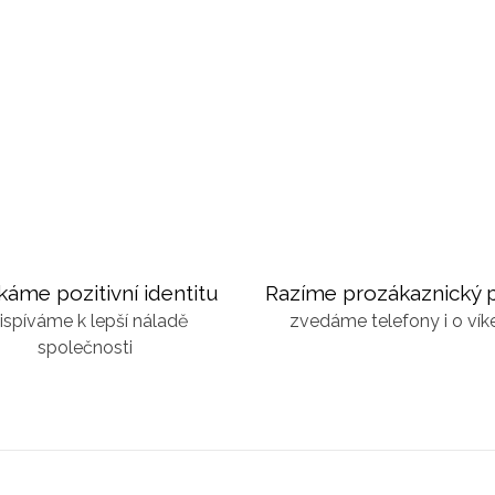
káme pozitivní identitu
Razíme prozákaznický p
ispíváme k lepší náladě
zvedáme telefony i o ví
společnosti