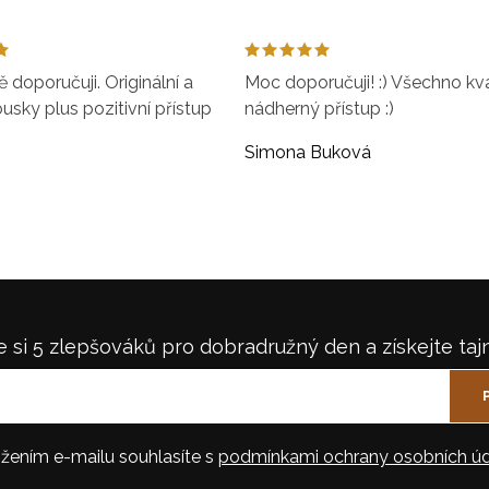
doporučuji. Originální a
Moc doporučuji! :) Všechno kval
ousky plus pozitivní přístup
nádherný přístup :)
Simona Buková
 si 5 zlepšováků pro dobradružný den a získejte taj
žením e-mailu souhlasíte s
podmínkami ochrany osobních úd