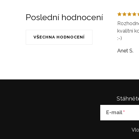
Poslední hodnocení
Rozhodně 
kvalitní k
VŠECHNA HODNOCENÍ
:-)
Anet S.
Stáhněte
E-mail
Vlo