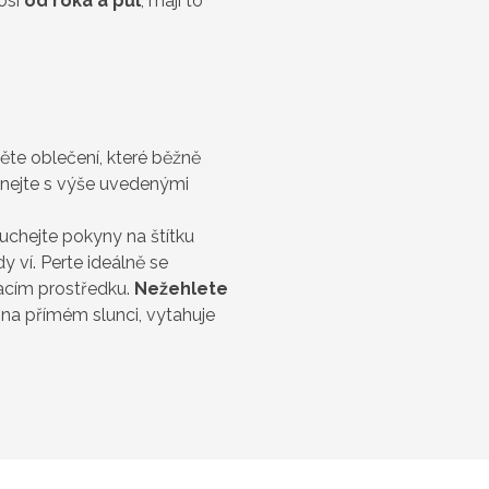
nosí
od roka a půl
, mají to
něte oblečení, které běžně
vnejte s výše uvedenými
uchejte pokyny na štítku
 ví. Perte ideálně se
acím prostředku.
Nežehlete
í na přímém slunci, vytahuje