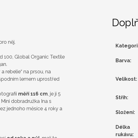
Dopl
pro něj.
Kategor
.
 100, Global Organic Textile
Barva
:
an.
a rebelie“ na prsou, na
 spodním lemem uprostřed
Velikost
:
tografii
měří 116 cm
, je jí 5
Střih
:
.
Mini dobradružka Ina s
í bez jednoho měsíce 4 roky a
Složení
:
Délka
rukávu
: