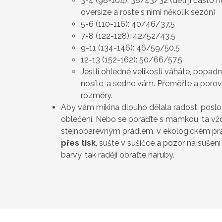
3-4 (98-104): 38/43/32 (děti jí často 
oversize a roste s nimi několik sezón)
5-6 (110-116): 40/46/37,5
7-8 (122-128): 42/52/43,5
9-11 (134-146): 46/59/50,5
12-13 (152-162): 50/66/57,5
Jestli ohledně velikosti váháte, popad
nosíte, a sedne vám. Přeměřte a poro
rozměry.
Aby vám mikina dlouho dělala radost, poslo
oblečení. Nebo se poraďte s mamkou, ta vždy
stejnobarevným prádlem, v ekologickém pr
přes tisk
, sušte v sušičce a pozor na sušen
barvy, tak raději obraťte naruby.