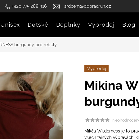
+420 775 288 916
srdcem@dobradruh.cz
Unisex
Dětské
Doplňky
Výprodej
Blog
RNESS burgundy pro rebely
Výprodej
Mikina 
burgundy
Neohodnocen
Mikča Wilderness je to pra
všech tajných výpravách, kl