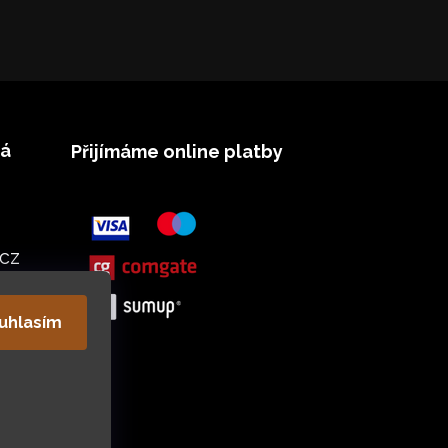
vá
Přijímáme online platby
cz
uhlasím