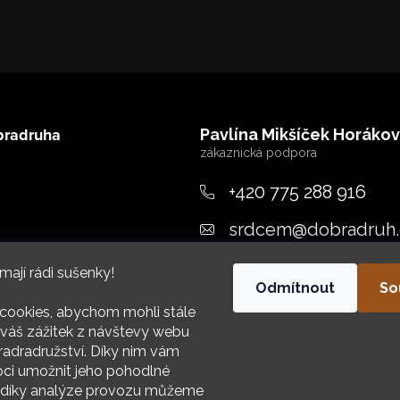
bradruha
Pavlína Mikšíček Horáko
+420 775 288 916
srdcem
@
dobradruh.
ujeme
mají rádi sušenky!
Odmítnout
So
cookies, abychom mohli stále
váš zážitek z návštevy webu
adradružství. Díky nim vám
i umožnit jeho pohodlné
HIV
a díky analýze provozu můžeme