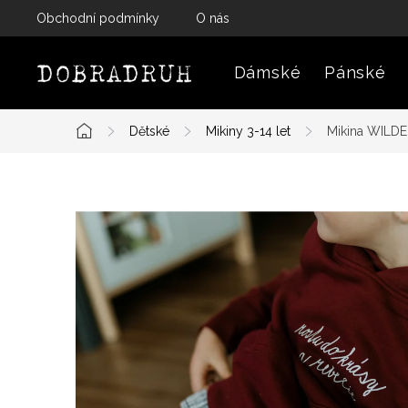
Přejít
Obchodní podmínky
O nás
na
obsah
Dámské
Pánské
Dětské
Mikiny 3-14 let
Mikina WILDE
Domů