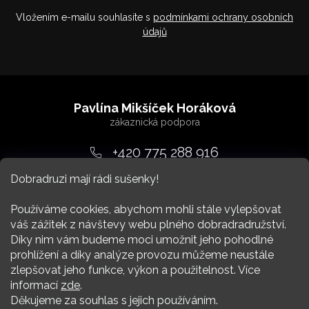
Vložením e-mailu souhlasíte s
podmínkami ochrany osobních
údajů
Z
á
Pavlína Mikšíček Horáková
p
a
+420 775 288 916
t
Dobradruzi mají rádi sušenky!
srdcem
@
dobradruh.cz
í
Používáme cookies, abychom mohli stále vylepšovat
váš zážitek z návštevy webu plného dobradradružství.
Díky nim vám budeme moci umožnit jeho pohodlné
prohlížení a díky analýze provozu můžeme neustále
zlepšovat jeho funkce, výkon a použitelnost. Více
Nákup
informací
zde
.
Děkujeme za souhlas s jejich používáním.