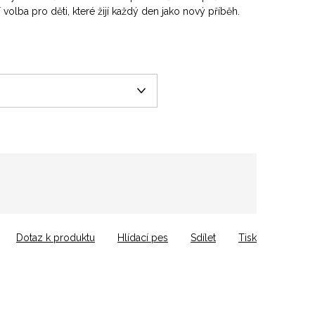
volba pro děti, které žijí každý den jako nový příběh.
Dotaz k produktu
Hlídací pes
Sdílet
Tisk