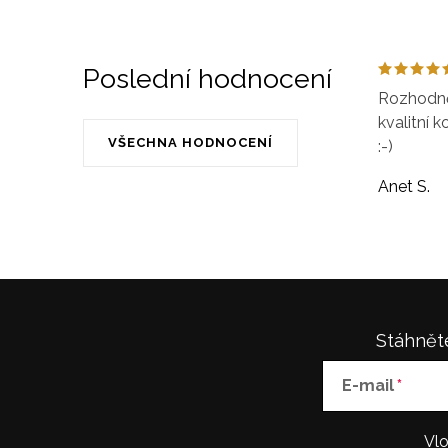
Poslední hodnocení
Rozhodně 
kvalitní k
VŠECHNA HODNOCENÍ
:-)
Anet S.
Stáhněte
E-mail
Vlo