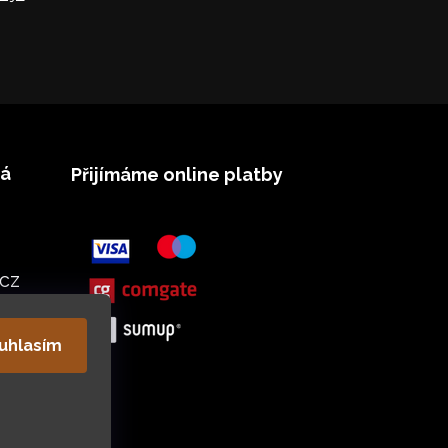
vá
Přijímáme online platby
cz
uhlasím