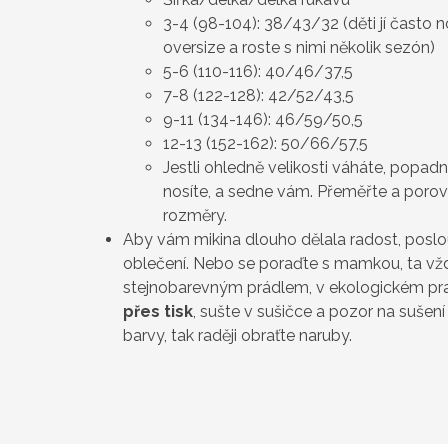
3-4 (98-104): 38/43/32 (děti jí často 
oversize a roste s nimi několik sezón)
5-6 (110-116): 40/46/37,5
7-8 (122-128): 42/52/43,5
9-11 (134-146): 46/59/50,5
12-13 (152-162): 50/66/57,5
Jestli ohledně velikosti váháte, popad
nosíte, a sedne vám. Přeměřte a poro
rozměry.
Aby vám mikina dlouho dělala radost, poslo
oblečení. Nebo se poraďte s mamkou, ta vždy
stejnobarevným prádlem, v ekologickém pr
přes tisk
, sušte v sušičce a pozor na sušen
barvy, tak raději obraťte naruby.