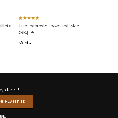
itní a
Jsem naprosto spokojená. Moc
děkuji 🍀
Monika
ný dárek!
PŘIHLÁSIT SE
ajů