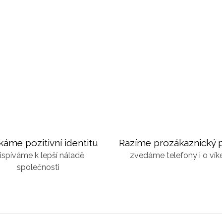
káme pozitivní identitu
Razíme prozákaznický p
ispíváme k lepší náladě
zvedáme telefony i o ví
společnosti