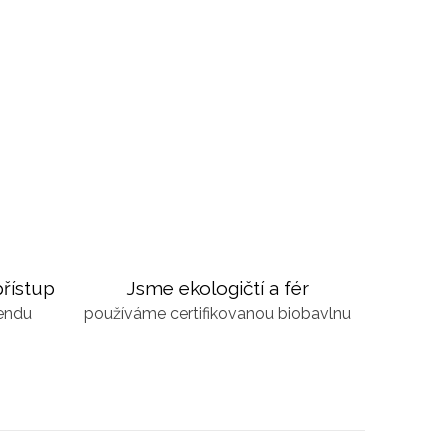
řístup
Jsme ekologičtí a fér
kendu
používáme certifikovanou biobavlnu