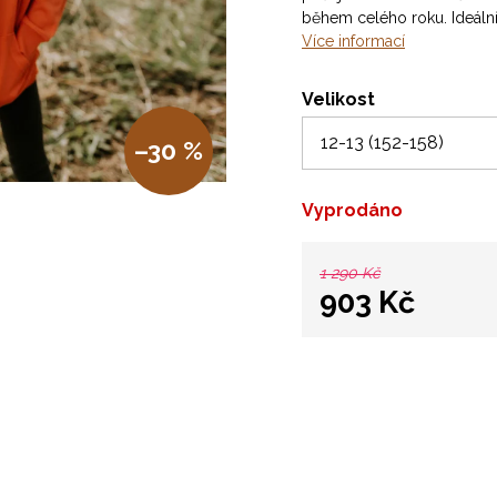
během celého roku. Ideální 
Více informací
Velikost
–30 %
Vyprodáno
1 290 Kč
903 Kč
Měrná
cena: