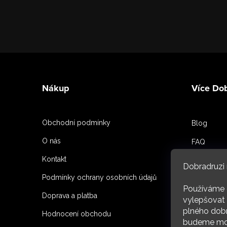
Z
á
Nákup
Více Do
p
a
Obchodní podmínky
Blog
t
O nás
FAQ
í
Kontakt
Spoluprac
Dobradruzi 
Podmínky ochrany osobních údajů
Reference
Používáme 
Doprava a platba
O nás
vylepšovat 
plného dobr
Hodnocení obchodu
budeme moc
ARC