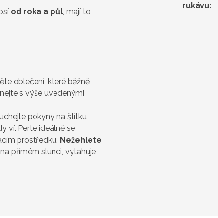
rukávu
:
nosí
od roka a půl
, mají to
něte oblečení, které běžně
vnejte s výše uvedenými
uchejte pokyny na štítku
 ví. Perte ideálně se
acím prostředku.
Nežehlete
í na přímém slunci, vytahuje