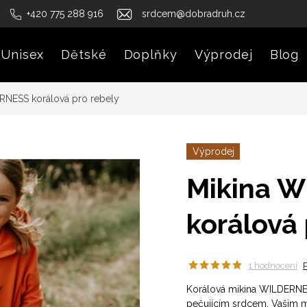
+420 775 288 916
srdcem@dobradruh.cz
Unisex
Dětské
Doplňky
Výprodej
Blog
RNESS korálová pro rebely
Výprodej
Mikina 
korálová 
1 hodnocení
Korálová mikina WILDERN
pečujícím srdcem. Vašim m