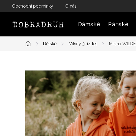
Přejít
Obchodní podmínky
O nás
na
obsah
Dámské
Pánské
Dětské
Mikiny 3-14 let
Mikina WILDE
Domů