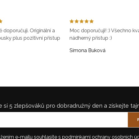
doporučuji. Originální a
Moc doporučuji! :) Všechno kval
ousky plus pozitivní přístup
nádherný přístup :)
Simona Buková
 si 5 zlepšováků pro dobradružný den a získejte taj
žením e-mailu souhlasíte s
podmínkami ochrany osobních úd