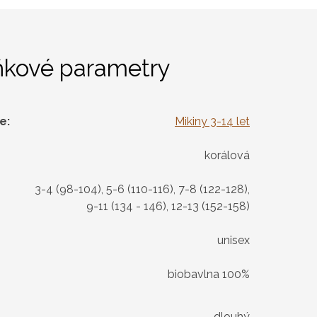
ňkové parametry
ie
:
Mikiny 3-14 let
korálová
3-4 (98-104), 5-6 (110-116), 7-8 (122-128),
9-11 (134 - 146), 12-13 (152-158)
unisex
biobavlna 100%
dlouhý