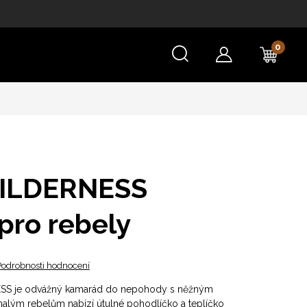
NÁKU
KOŠÍ
WILDERNESS
pro rebely
Podrobnosti hodnocení
ESS je odvážný kamarád do nepohody s něžným
alým rebelům nabízí útulné pohodlíčko a teplíčko