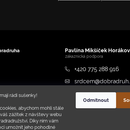
bradruha
Pavlína Mikšíček Horáko
+420 775 288 916
srdcem
@
dobradruh.
ujeme
mají rádi sušenky!
Odmítnout
So
cookies, abychom mohli stále
váš zážitek z návštevy webu
adradružství. Díky nim vám
i umožnit jeho pohodlné
HIV