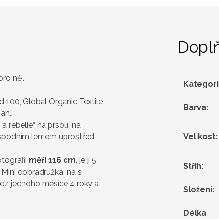
Dopl
pro něj.
Kategor
.
 100, Global Organic Textile
Barva
:
an.
a rebelie“ na prsou, na
 spodním lemem uprostřed
Velikost
:
tografii
měří 116 cm
, je jí 5
Střih
:
.
Mini dobradružka Ina s
í bez jednoho měsíce 4 roky a
Složení
:
Délka