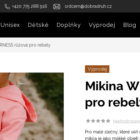
+420 775 288 916
srdcem@dobradruh.cz
Unisex
Dětské
Doplňky
Výprodej
Blog
RNESS růžová pro rebely
Výprodej
Mikina W
pro rebel
Neohodnocen
Pro malé slečny, které věř
mikča
je jako měkké objetí