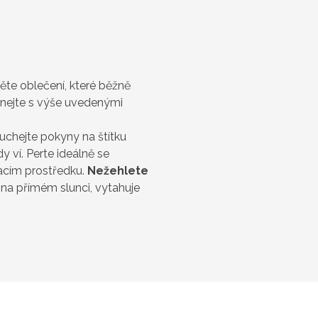
něte oblečení, které běžně
vnejte s výše uvedenými
uchejte pokyny na štítku
 ví. Perte ideálně se
acím prostředku.
Nežehlete
í na přímém slunci, vytahuje