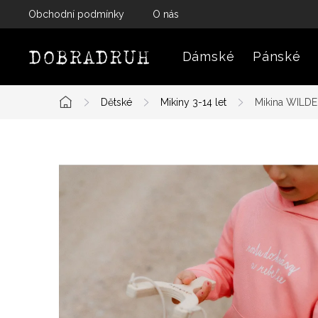
Přejít
Obchodní podmínky
O nás
na
obsah
Dámské
Pánské
Dětské
Mikiny 3-14 let
Mikina WILDE
Domů