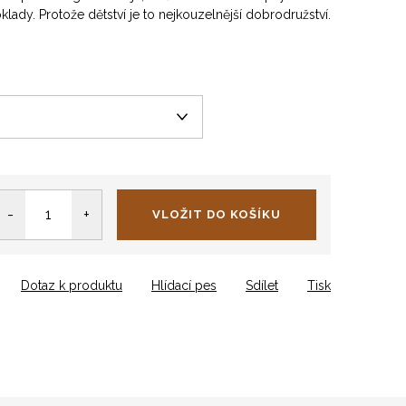
lady. Protože dětství je to nejkouzelnější dobrodružství.
VLOŽIT DO KOŠÍKU
Dotaz k produktu
Hlídací pes
Sdílet
Tisk