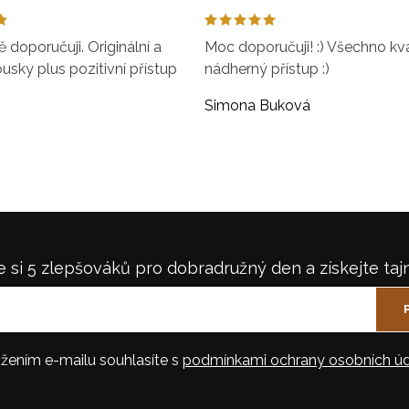
doporučuji. Originální a
Moc doporučuji! :) Všechno kval
ousky plus pozitivní přístup
nádherný přístup :)
Simona Buková
 si 5 zlepšováků pro dobradružný den a získejte taj
žením e-mailu souhlasíte s
podmínkami ochrany osobních úd