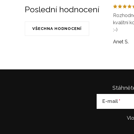
Poslední hodnocení
Rozhodně 
kvalitní k
VŠECHNA HODNOCENÍ
:-)
Anet S.
Stáhněte
E-mail
Vlo