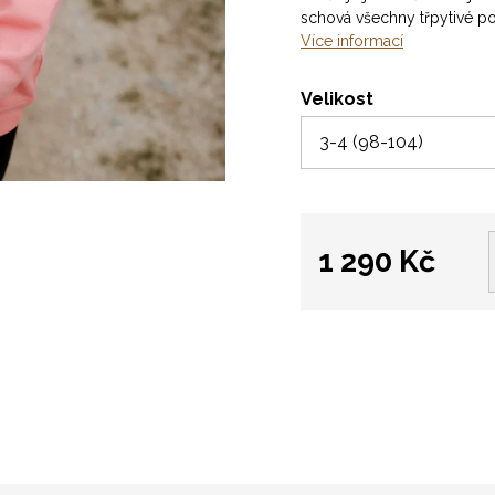
schová všechny třpytivé pok
Více informací
Velikost
1 290 Kč
Měrná
cena: