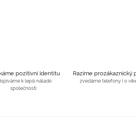
káme pozitivní identitu
Razíme prozákaznický p
ispíváme k lepší náladě
zvedáme telefony i o ví
společnosti