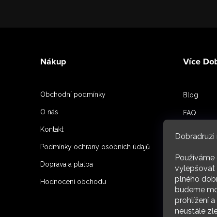
Z
á
Nákup
Více Do
p
a
Obchodní podmínky
Blog
t
O nás
FAQ
í
Kontakt
Spoluprac
Dobradruzi 
Podmínky ochrany osobních údajů
Reference
Používáme 
Doprava a platba
O nás
vylepšovat 
plného dobr
Hodnocení obchodu
budeme moc
ARC
prohlížení 
neustále zl