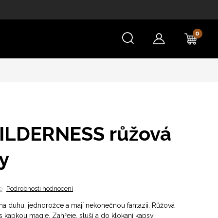
NÁKU
KOŠÍ
ILDERNESS růžová
y
o
Podrobnosti hodnocení
í na duhu, jednorožce a mají nekonečnou fantazii. Růžová
 s kapkou
magie.
Zahřeje, sluší a do klokaní kapsy