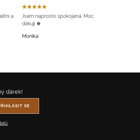
itní a
Jsem naprosto spokojená. Moc
děkuji 🍀
Monika
ný dárek!
PŘIHLÁSIT SE
ajů