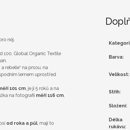
Dopl
pro něj.
Kategor
.
 100, Global Organic Textile
Barva
:
an.
a rebelie“ na prsou, na
 spodním lemem uprostřed
Velikost
:
měří 101 cm
, je jí 5 roků a na
Střih
:
žka na fotografii
měří 116 cm
,
Složení
:
Délka
nosí
od roka a půl
, mají to
rukávu
: