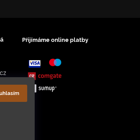
vá
Přijímáme online platby
cz
uhlasím