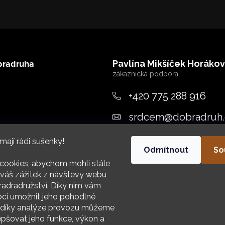
bradruha
Pavlína Mikšíček Horáko
+420 775 288 916
srdcem
@
dobradruh.
ujeme
mají rádi sušenky!
Odmítnout
So
cookies, abychom mohli stále
váš zážitek z návštevy webu
adradružství. Díky nim vám
i umožnit jeho pohodlné
HIV
a díky analýze provozu můžeme
epšovat jeho funkce, výkon a