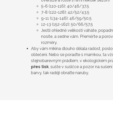
oversize a roste s nimi několik sezón)
5-6 (110-116): 40/46/37,5
7-8 (122-128): 42/52/43,5
9-11 (134-146): 46/59/50,5
12-13 (152-162): 50/66/57,5
Jestli ohledně velikosti váháte, popad
nosíte, a sedne vám. Přeměřte a poro
rozměry.
Aby vám mikina dlouho dělala radost, poslo
oblečení. Nebo se poraďte s mamkou, ta vždy
stejnobarevným prádlem, v ekologickém pr
přes tisk
, sušte v sušičce a pozor na sušen
barvy, tak raději obraťte naruby.