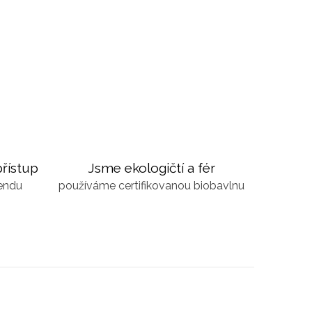
řístup
Jsme ekologičtí a fér
kendu
používáme certifikovanou biobavlnu