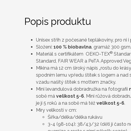
Popis produktu
Unisex střih z počesané teplákoviny, pro ni i 
Složení:
100 %
biobavlna
, gramáž 300 gsm
®
Materiál s certifikátem OEKO-TEX
Standard
Standard, FAIR WEAR a PeTA Approved Veg
Mikina má 12 cm široký nápis „rostu do krásy 
spodním lemu vpředu štítek s logem a nad
vzadu našitý štítek s mottem značky.
Mini levandulová dobradružka na fotografii
sobě má
velikost 5-6
. Mini růžová dobradru
je jí 5 roků a na sobě má též
velikost 5-6
.
Míry velikostí v cm:
Šířka/délka/délka rukávu
3-4 (98-104): 38/43/32 (děti jí často 