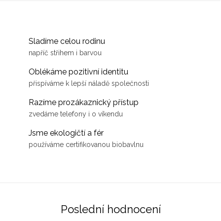
doklady. Na cokoliv, co chcete
vždycky v životě pořádek.
mít stále po ruce.
Pojme maličkosti i deník o
rozměru A5.
Sladíme celou rodinu
napříč střihem i barvou
Oblékáme pozitivní identitu
přispíváme k lepší náladě společnosti
Razíme prozákaznický přístup
zvedáme telefony i o víkendu
Jsme ekologičtí a fér
používáme certifikovanou biobavlnu
Poslední hodnocení