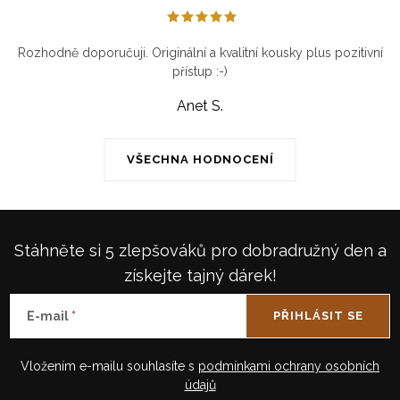
Rozhodně doporučuji. Originální a kvalitní kousky plus pozitivní
přístup :-)
Anet S.
VŠECHNA HODNOCENÍ
Stáhněte si 5 zlepšováků pro dobradružný den a
získejte tajný dárek!
E-mail
PŘIHLÁSIT SE
Vložením e-mailu souhlasíte s
podmínkami ochrany osobních
údajů