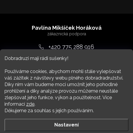
Z
á
Pavlína Mikšíček Horáková
p
a
+420 775 288 916
t
Dobradruzi mají rádi sušenky!
srdcem
@
dobradruh.cz
í
Používáme cookies, abychom mohli stále vylepšovat
váš zážitek z návštevy webu plného dobradradružství.
Díky nim vám budeme moci umožnit jeho pohodlné
prohlížení a díky analýze provozu můžeme neustále
zlepšovat jeho funkce, výkon a použitelnost. Více
Nákup
informací
zde
.
Děkujeme za souhlas s jejich používáním.
Více Dobradruha
Nastavení