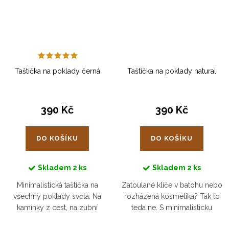
Taštička na poklady černá
Taštička na poklady natural
390 Kč
390 Kč
DO KOŠÍKU
DO KOŠÍKU
Skladem
2 ks
Skladem
2 ks
Minimalistická taštička na
Zatoulané klíče v batohu nebo
všechny poklady světa. Na
rozházená kosmetika? Tak to
kamínky z cest, na zubní
teda ne. S minimalisticku
kartáček, na kosmetiku, na
dokladovkou budete mít už