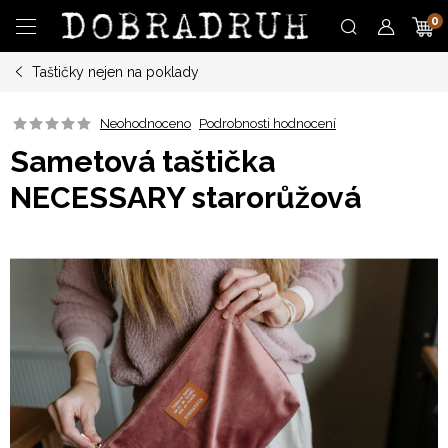
Přejít
N
na
obsah
Taštičky nejen na poklady
K
Neohodnoceno
Podrobnosti hodnocení
Sametová taštička
NECESSARY starorůžová