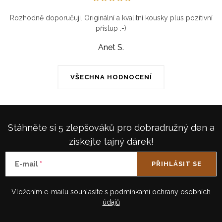
Rozhodně doporučuji. Originální a kvalitní kousky plus pozitivní
přístup :-)
Anet S.
VŠECHNA HODNOCENÍ
Stáhněte si 5 zlepšováků pro dobradružný den a
získejte tajný dárek!
E-mail
PŘIHLÁSIT SE
Vložením e-mailu souhlasíte s
podmínkami ochrany osobních
údajů