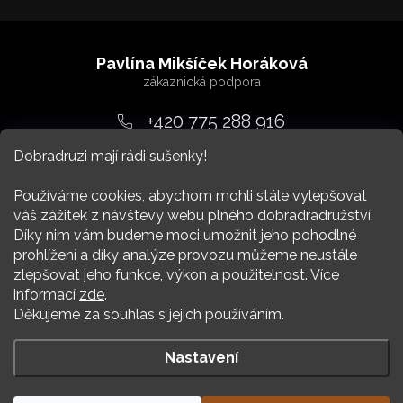
Z
á
Pavlína Mikšíček Horáková
p
a
+420 775 288 916
t
Dobradruzi mají rádi sušenky!
srdcem
@
dobradruh.cz
í
Používáme cookies, abychom mohli stále vylepšovat
váš zážitek z návštevy webu plného dobradradružství.
Díky nim vám budeme moci umožnit jeho pohodlné
prohlížení a díky analýze provozu můžeme neustále
zlepšovat jeho funkce, výkon a použitelnost. Více
Nákup
informací
zde
.
Děkujeme za souhlas s jejich používáním.
Více Dobradruha
Nastavení
Copyright 2026
DOBRADRUH
. Všechna práva vyhrazena.