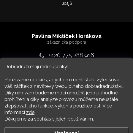
údajů
Z
á
Pavlína Mikšíček Horáková
p
a
+420 775 288 916
t
Dobradruzi mají rádi sušenky!
srdcem
@
dobradruh.cz
í
Používáme cookies, abychom mohli stále vylepšovat
váš zážitek z návštevy webu plného dobradradružství.
Díky nim vám budeme moci umožnit jeho pohodlné
prohlížení a díky analýze provozu můžeme neustále
zlepšovat jeho funkce, výkon a použitelnost. Více
Nákup
informací
zde
.
Děkujeme za souhlas s jejich používáním.
Více Dobradruha