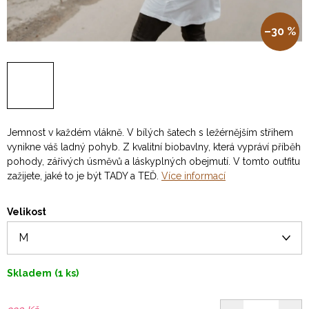
–30 %
Jemnost v každém vlákně. V bílých šatech s ležérnějším střihem
vynikne váš ladný pohyb. Z kvalitní biobavlny, která vypráví příběh
pohody, zářivých úsměvů a láskyplných obejmutí. V tomto outfitu
zažijete, jaké to je být TADY a TEĎ.
Více informací
Velikost
Skladem
(1 ks)