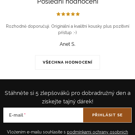
Poslední hodnocení
Rozhodně doporučuji. Originální a kvalitní kousky plus pozitivní
přístup :-)
Anet S.
VŠECHNA HODNOCENÍ
Stáhněte si 5 zlepšováků pro dobradružný den a
získejte tajný dárek!
E-mail
PŘIHLÁSIT SE
Vložením e-mailu souhlasíte s
podmínkami ochrany osobních