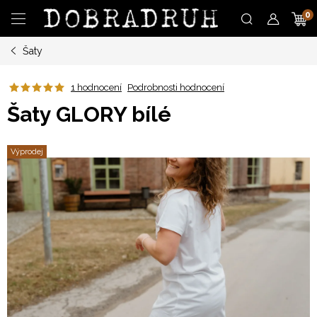
Přejít
N
na
obsah
Šaty
K
1 hodnocení
Podrobnosti hodnocení
Šaty GLORY bílé
Výprodej