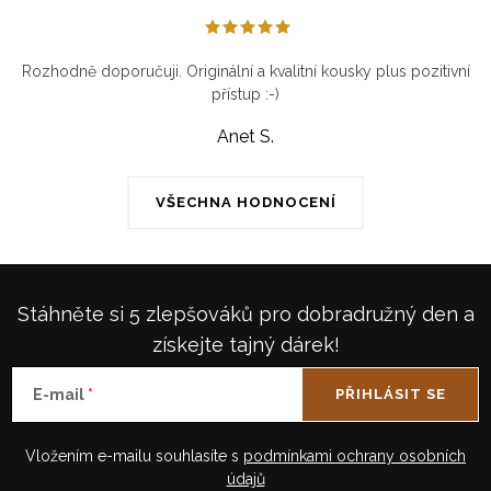
Rozhodně doporučuji. Originální a kvalitní kousky plus pozitivní
přístup :-)
Anet S.
VŠECHNA HODNOCENÍ
Stáhněte si 5 zlepšováků pro dobradružný den a
získejte tajný dárek!
E-mail
PŘIHLÁSIT SE
Vložením e-mailu souhlasíte s
podmínkami ochrany osobních
údajů