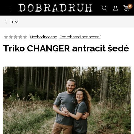
Přejít
N
na
obsah
Trika
K
Neohodnoceno
Podrobnosti hodnocení
Triko CHANGER antracit šedé