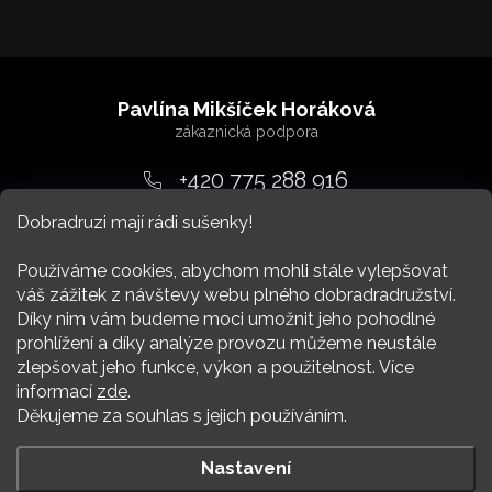
Z
á
Pavlína Mikšíček Horáková
p
a
+420 775 288 916
t
Dobradruzi mají rádi sušenky!
srdcem
@
dobradruh.cz
í
Používáme cookies, abychom mohli stále vylepšovat
váš zážitek z návštevy webu plného dobradradružství.
Díky nim vám budeme moci umožnit jeho pohodlné
prohlížení a díky analýze provozu můžeme neustále
zlepšovat jeho funkce, výkon a použitelnost. Více
Nákup
informací
zde
.
Děkujeme za souhlas s jejich používáním.
Více Dobradruha
Nastavení