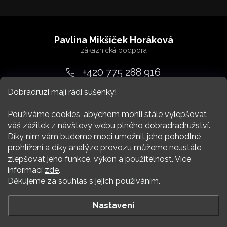
Z
á
Pavlína Mikšíček Horáková
p
a
+420 775 288 916
t
Dobradruzi mají rádi sušenky!
srdcem
@
dobradruh.cz
í
Používáme cookies, abychom mohli stále vylepšovat
váš zážitek z návštevy webu plného dobradradružství.
Díky nim vám budeme moci umožnit jeho pohodlné
prohlížení a díky analýze provozu můžeme neustále
zlepšovat jeho funkce, výkon a použitelnost. Více
Nákup
informací
zde
.
Děkujeme za souhlas s jejich používáním.
Více Dobradruha
Nastavení