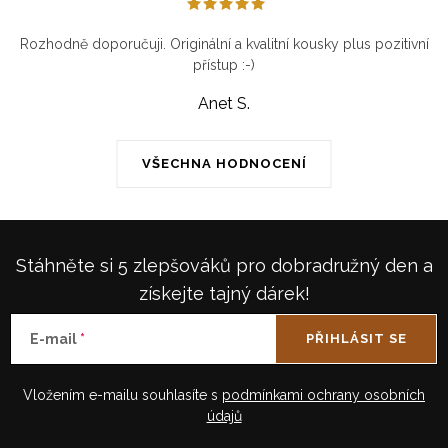
Rozhodně doporučuji. Originální a kvalitní kousky plus pozitivní
přístup :-)
Anet S.
VŠECHNA HODNOCENÍ
Stáhněte si 5 zlepšováků pro dobradružný den a
získejte tajný dárek!
E-mail
PŘIHLÁSIT SE
Vložením e-mailu souhlasíte s
podmínkami ochrany osobních
údajů