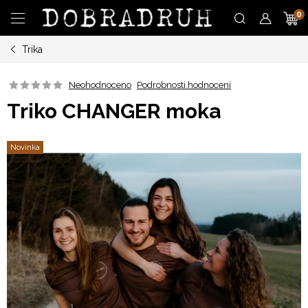
Přejít
N
na
obsah
Trika
K
Neohodnoceno
Podrobnosti hodnocení
Triko CHANGER moka
Novinka