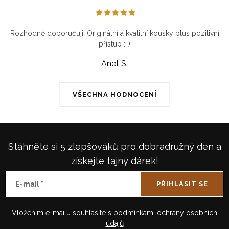
Rozhodně doporučuji. Originální a kvalitní kousky plus pozitivní
přístup :-)
Anet S.
VŠECHNA HODNOCENÍ
Stáhněte si 5 zlepšováků pro dobradružný den a
získejte tajný dárek!
E-mail
PŘIHLÁSIT SE
Vložením e-mailu souhlasíte s
podmínkami ochrany osobních
údajů