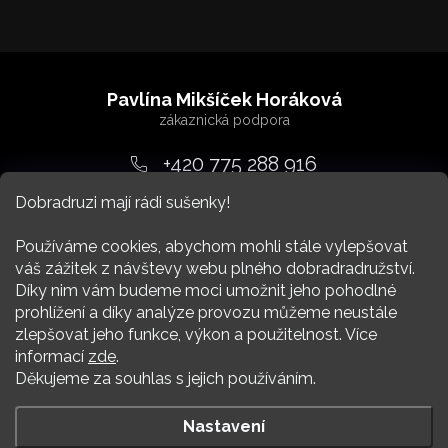
Z
á
Pavlína Mikšíček Horáková
p
a
+420 775 288 916
t
Dobradruzi mají rádi sušenky!
srdcem
@
dobradruh.cz
í
Používáme cookies, abychom mohli stále vylepšovat
váš zážitek z návštevy webu plného dobradradružství.
Díky nim vám budeme moci umožnit jeho pohodlné
prohlížení a díky analýze provozu můžeme neustále
zlepšovat jeho funkce, výkon a použitelnost. Více
Nákup
informací
zde
.
Děkujeme za souhlas s jejich používáním.
Více Dobradruha
Nastavení