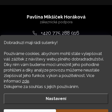
Z
á
Pavlína Mikšíček Horáková
p
a
+420 775 288 916
t
Dobradruzi mají rádi sušenky!
srdcem
@
dobradruh.cz
í
Používáme cookies, abychom mohli stále vylepšovat
váš zážitek z návštevy webu plného dobradradružství.
Díky nim vám budeme moci umožnit jeho pohodlné
prohlížení a díky analýze provozu můžeme neustále
zlepšovat jeho funkce, výkon a použitelnost. Více
Nákup
informací
zde
.
Děkujeme za souhlas s jejich používáním.
Více Dobradruha
Nastavení
Copyright 2026
DOBRADRUH
. Všechna práva vyhrazena.