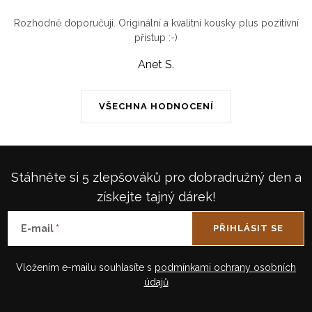
Rozhodně doporučuji. Originální a kvalitní kousky plus pozitivní
přístup :-)
Anet S.
VŠECHNA HODNOCENÍ
Stáhněte si 5 zlepšováků pro dobradružný den a
získejte tajný dárek!
E-mail
PŘIHLÁSIT SE
Vložením e-mailu souhlasíte s
podmínkami ochrany osobních
údajů