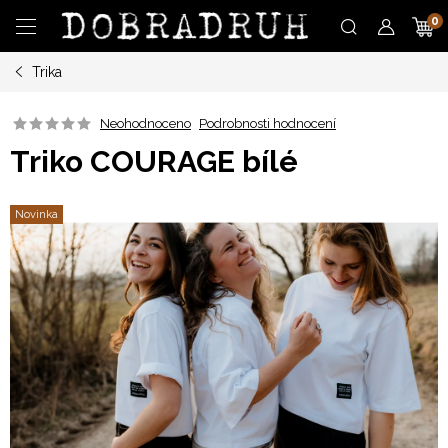
Přejít
N
na
obsah
Trika
K
Neohodnoceno
Podrobnosti hodnocení
Triko COURAGE bílé
Novinka