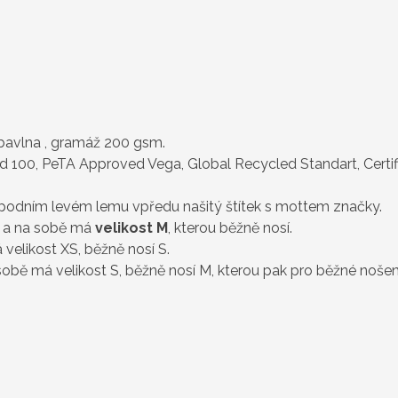
 bavlna
, gramáž 200 gsm.
 100, PeTA Approved Vega, Global Recycled Standart, Certif
spodním levém lemu vpředu našitý štítek s mottem značky.
a na sobě má
velikost M
, kterou běžně nosí.
velikost XS, běžně nosí S.
sobě má velikost S, běžně nosí M, kterou pak pro běžné nošení