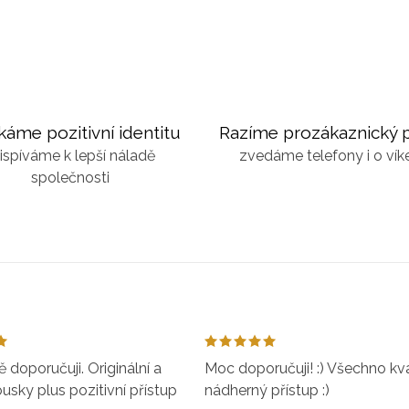
káme pozitivní identitu
Razíme prozákaznický p
ispíváme k lepší náladě
zvedáme telefony i o ví
společnosti
doporučuji. Originální a
Moc doporučuji! :) Všechno kval
ousky plus pozitivní přístup
nádherný přístup :)