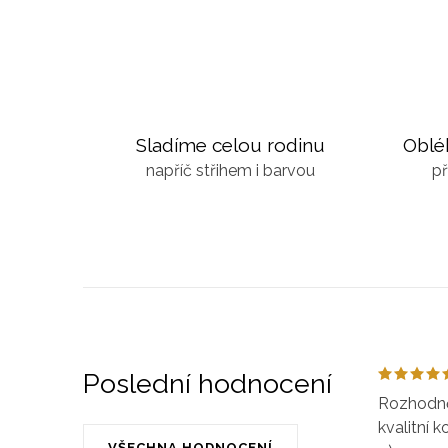
Sladíme celou rodinu
Oblé
napříč střihem i barvou
př
Poslední hodnocení
Rozhodně 
kvalitní k
VŠECHNA HODNOCENÍ