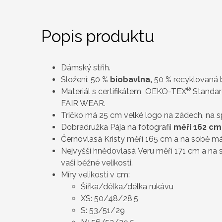
Popis produktu
Dámský střih.
Složení: 50 %
biobavlna,
50 % recyklovaná
®
Materiál s certifikátem OEKO-TEX
Standard
FAIR WEAR.
Tričko má 25 cm velké logo na zádech, na 
Dobradružka Pája na fotografii
měří 162 cm
Černovlasá Kristy měří 165 cm a na sobě má 
Nejvyšší hnědovlasá
Veru měří 171 cm a na 
vaši běžné velikosti.
Míry velikostí v cm:
Šířka/délka/délka rukávu
XS: 50/48/28,5
S: 53/51/29