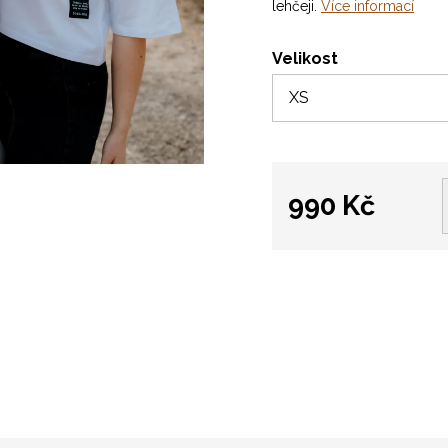
lehčeji.
Více informací
Velikost
990 Kč
Měrná
cena: