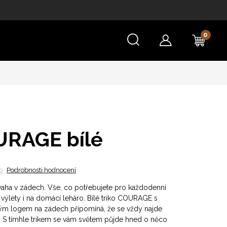
NÁKU
KOŠÍ
URAGE bílé
o
Podrobnosti hodnocení
aha v zádech. Vše, co potřebujete pro každodenní
 výlety i na domácí leháro. Bílé triko COURAGE s
ným logem na zádech připomíná, že se vždy najde
. S tímhle trikem se vám světem půjde hned o něco