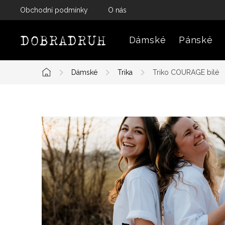
Přejít
Obchodní podmínky
O nás
na
obsah
Dámské
Pánské
Dámské
Trika
Triko COURAGE bílé
Domů