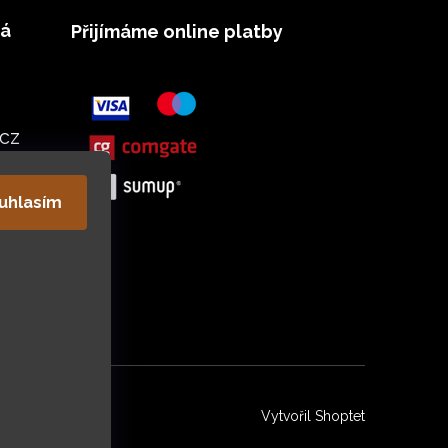
vá
Přijímáme online platby
cz
uhlasím
Vytvořil Shoptet