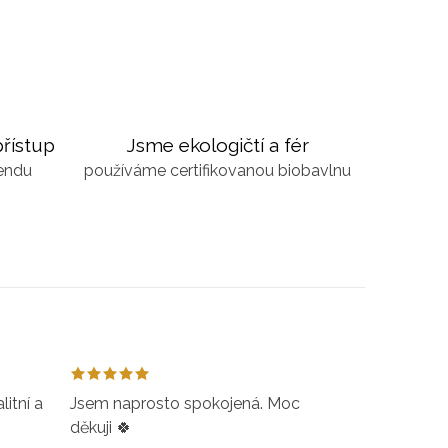
řístup
Jsme ekologičtí a fér
kendu
používáme certifikovanou biobavlnu
itní a
Jsem naprosto spokojená. Moc
děkuji 🍀