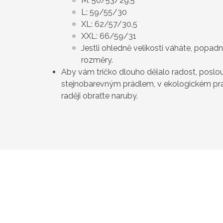
M: 56/53/29,5
L: 59/55/30
XL: 62/57/30,5
XXL: 66/59/31
Jestli ohledně velikosti váháte, popa
rozměry.
Aby vám tričko dlouho dělalo radost, poslou
stejnobarevným prádlem, v ekologickém prac
raději obraťte naruby.