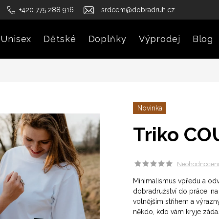
+420 775 288 916
srdcem@dobradruh.cz
Unisex
Dětské
Doplňky
Výprodej
Blog
Novinka
Triko CO
Neohodnocen
Minimalismus vpředu a odv
dobradružství do práce, na
volnějším střihem a výraz
někdo, kdo vám kryje záda