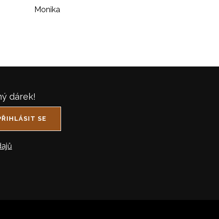
Monika
ný dárek!
PŘIHLÁSIT SE
ajů