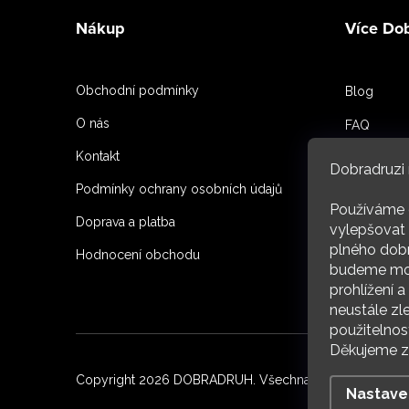
á
Nákup
Více Do
p
a
Obchodní podmínky
Blog
t
O nás
FAQ
í
Kontakt
Spoluprac
Dobradruzi 
Podmínky ochrany osobních údajů
Reference
Používáme 
Doprava a platba
O nás
vylepšovat 
plného dobr
Hodnocení obchodu
budeme moc
ARC
prohlížení 
neustále zl
použitelnos
Děkujeme za
Copyright 2026
DOBRADRUH
. Všechna práva vyhrazena
Nastave