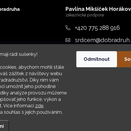
bradruha
Pavlína Mikšíček Horáko
+420 775 288 916
srdcem
@
dobradruh.
ujeme
mají rádi sušenky!
Odmítnout
So
cookies, abychom mohli stále
váš zážitek z návštevy webu
adradružství. Díky nim vám
i umožnit jeho pohodlné
HIV
a díky analýze provozu můžeme
epšovat jeho funkce, výkon a
t. Více informací
zde
.
 souhlas s jejich používáním.
.
ní