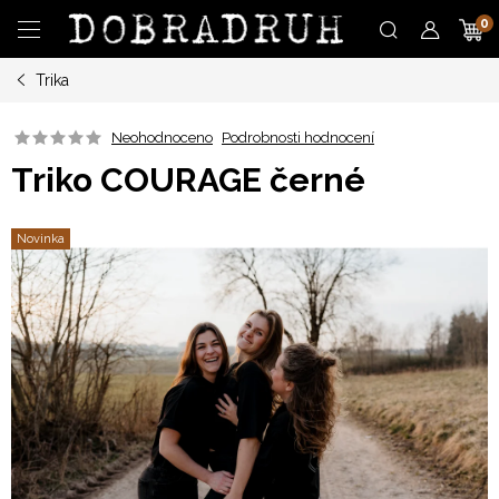
Přejít
N
na
obsah
Trika
K
Neohodnoceno
Podrobnosti hodnocení
Triko COURAGE černé
Novinka