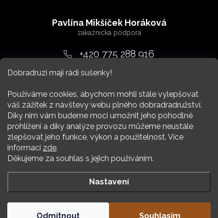
Z
á
Pavlína Mikšíček Horáková
p
a
+420 775 288 916
t
Dobradruzi mají rádi sušenky!
srdcem
@
dobradruh.cz
í
Používáme cookies, abychom mohli stále vylepšovat
váš zážitek z návštevy webu plného dobradradružství.
Díky nim vám budeme moci umožnit jeho pohodlné
prohlížení a díky analýze provozu můžeme neustále
zlepšovat jeho funkce, výkon a použitelnost. Více
Nákup
informací
zde
.
Děkujeme za souhlas s jejich používáním.
Více Dobradruha
Nastavení
Copyright 2026
DOBRADRUH
. Všechna práva vyhrazena.
Odmítnout
Souhlasím