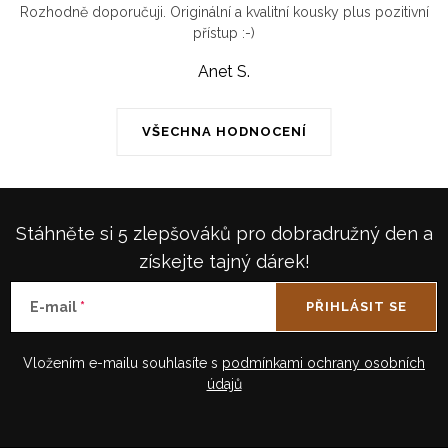
Rozhodně doporučuji. Originální a kvalitní kousky plus pozitivní
přístup :-)
Anet S.
VŠECHNA HODNOCENÍ
Stáhněte si 5 zlepšováků pro dobradružný den a
získejte tajný dárek!
E-mail
PŘIHLÁSIT SE
Vložením e-mailu souhlasíte s
podmínkami ochrany osobních
údajů