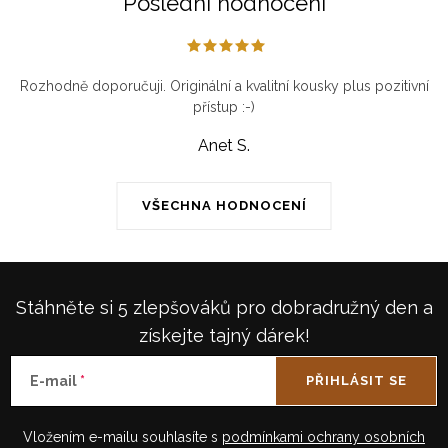
Poslední hodnocení
Rozhodně doporučuji. Originální a kvalitní kousky plus pozitivní
přístup :-)
Anet S.
VŠECHNA HODNOCENÍ
Stáhněte si 5 zlepšováků pro dobradružný den a
získejte tajný dárek!
E-mail
PŘIHLÁSIT SE
Vložením e-mailu souhlasíte s
podmínkami ochrany osobních