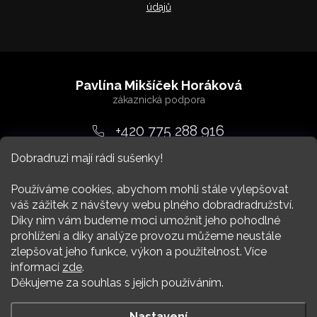
údajů
Z
á
Pavlína Mikšíček Horáková
p
a
+420 775 288 916
t
Dobradruzi mají rádi sušenky!
srdcem
@
dobradruh.cz
í
Používáme cookies, abychom mohli stále vylepšovat
váš zážitek z návštevy webu plného dobradradružství.
Díky nim vám budeme moci umožnit jeho pohodlné
prohlížení a díky analýze provozu můžeme neustále
zlepšovat jeho funkce, výkon a použitelnost. Více
Nákup
informací
zde
.
Děkujeme za souhlas s jejich používáním.
Více Dobradruha
Nastavení