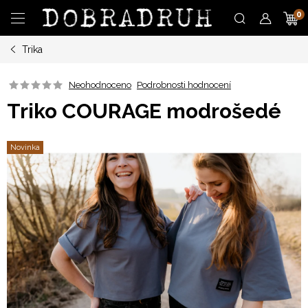
Přejít
N
na
obsah
Trika
K
Neohodnoceno
Podrobnosti hodnocení
Triko COURAGE modrošedé
Novinka