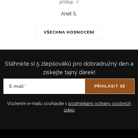
přístup :-)
Anet S.
VŠECHNA HODNOCENÍ
Stáhněte si 5 zlepšováků pro dobradružný den a
získejte tajný dárek!
E-mail
PŘIHLÁSIT SE
Vložením e-mailu souhlasíte s
podmínkami ochrany osobních
údajů
Z