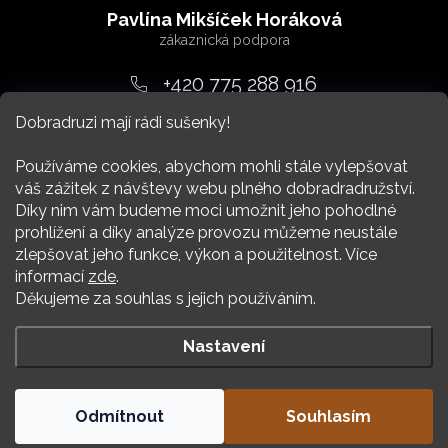
á
Pavlína Mikšíček Horáková
p
a
+420 775 288 916
t
Dobradruzi mají rádi sušenky!
srdcem
@
dobradruh.cz
í
Používáme cookies, abychom mohli stále vylepšovat
váš zážitek z návštevy webu plného dobradradružství.
Díky nim vám budeme moci umožnit jeho pohodlné
prohlížení a díky analýze provozu můžeme neustále
zlepšovat jeho funkce, výkon a použitelnost. Více
Nákup
informací
zde
.
Děkujeme za souhlas s jejich používáním.
Více Dobradruha
Nastavení
Copyright 2026
DOBRADRUH
. Všechna práva vyhrazena.
Odmítnout
Souhlasím
Vytvořil Shoptet