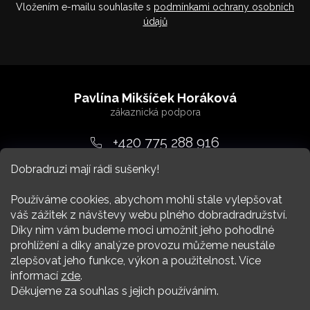
Vložením e-mailu souhlasíte s
podmínkami ochrany osobních
údajů
Z
á
Pavlína Mikšíček Horáková
p
a
+420 775 288 916
t
Dobradruzi mají rádi sušenky!
srdcem
@
dobradruh.cz
í
Používáme cookies, abychom mohli stále vylepšovat
váš zážitek z návštevy webu plného dobradradružství.
Díky nim vám budeme moci umožnit jeho pohodlné
prohlížení a díky analýze provozu můžeme neustále
zlepšovat jeho funkce, výkon a použitelnost. Více
Nákup
informací
zde
.
Děkujeme za souhlas s jejich používáním.
Více Dobradruha