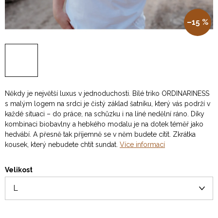
–15 %
Někdy je největší luxus v jednoduchosti. Bílé triko ORDINARINESS
s malým logem na srdci je čistý základ šatníku, který vás podrží v
každé situaci – do práce, na schůzku i na líné nedělní ráno. Díky
kombinaci biobavlny a hebkého modalu je na dotek téměř jako
hedvábí. A přesně tak příjemně se v něm budete cítit. Zkrátka
kousek, který nebudete chtít sundat.
Více informací
Velikost