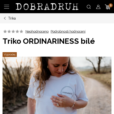
Přejít
N
na
obsah
Trika
K
Neohodnoceno
Podrobnosti hodnocení
Triko ORDINARINESS bílé
Výprodej