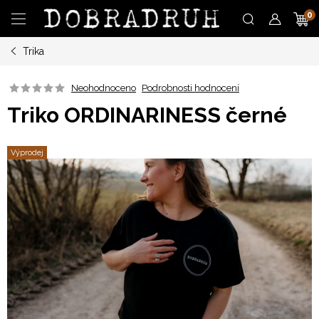
Přejít
N
na
obsah
Trika
K
Neohodnoceno
Podrobnosti hodnocení
Triko ORDINARINESS černé
Výprodej