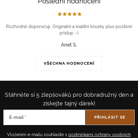
Poslední hodnocení
Rozhodně doporučuji. Originální a kvalitní kousky plus pozitivní
přístup :-)
Anet S.
VŠECHNA HODNOCENÍ
Stáhněte si 5 zlepšováků pro dobradružný den a
získejte tajný dárek!
E-mail
PŘIHLÁSIT SE
Vložením e-mailu souhlasíte s
podmínkami ochrany osobních