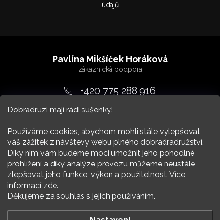
údajů
Z
á
Pavlína Mikšíček Horáková
p
a
+420 775 288 916
t
Dobradruzi mají rádi sušenky!
srdcem
@
dobradruh.cz
í
Používáme cookies, abychom mohli stále vylepšovat
váš zážitek z návštevy webu plného dobradradružství.
Díky nim vám budeme moci umožnit jeho pohodlné
prohlížení a díky analýze provozu můžeme neustále
zlepšovat jeho funkce, výkon a použitelnost. Více
Nákup
informací
zde
.
Děkujeme za souhlas s jejich používáním.
Více Dobradruha
Nastavení