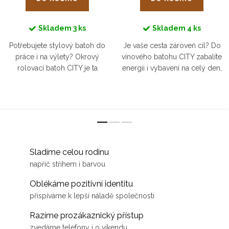
Skladem
3 ks
Skladem
4 ks
Potřebujete stylový batoh do
Je vaše cesta zároveň cíl? Do
práce i na výlety? Okrový
vínového batohu CITY zabalíte
rolovací batoh CITY je ta
energii i vybavení na celý den,
správná volba pro městské
ať už vyrazíte na výlet nebo
dobradruhy.
cestujete za prací.
Sladíme celou rodinu
napříč střihem i barvou
Oblékáme pozitivní identitu
přispíváme k lepší náladě společnosti
Razíme prozákaznický přístup
zvedáme telefony i o víkendu