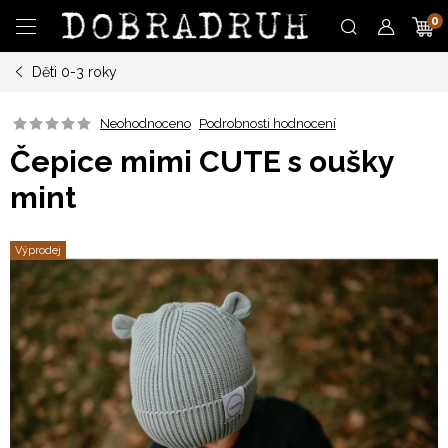
Přejít
N
na
obsah
Děti 0-3 roky
K
Neohodnoceno
Podrobnosti hodnocení
Čepice mimi CUTE s oušky
mint
Výprodej