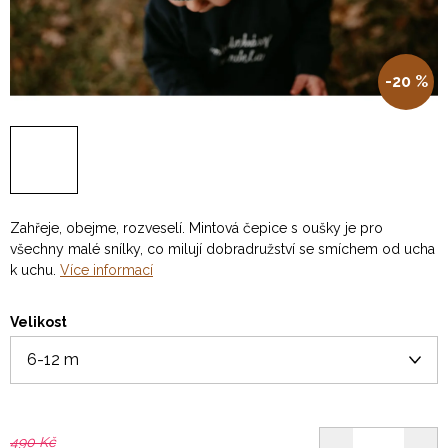
-20 %
Zahřeje, obejme, rozveselí. Mintová čepice s oušky je pro
všechny malé snílky, co milují dobradružství se smíchem od ucha
k uchu.
Více informací
Velikost
490 Kč