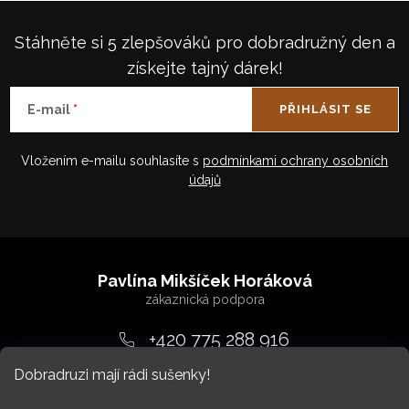
Stáhněte si 5 zlepšováků pro dobradružný den a
získejte tajný dárek!
E-mail
PŘIHLÁSIT SE
Vložením e-mailu souhlasíte s
podmínkami ochrany osobních
údajů
Z
á
Pavlína Mikšíček Horáková
p
a
+420 775 288 916
t
Dobradruzi mají rádi sušenky!
srdcem
@
dobradruh.cz
í