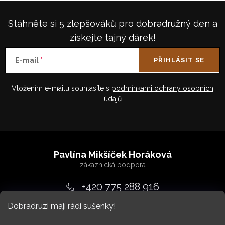
Stáhněte si 5 zlepšováků pro dobradružný den a
získejte tajný dárek!
E-mail
PŘIHLÁSIT SE
Vložením e-mailu souhlasíte s
podmínkami ochrany osobních
údajů
Z
á
Pavlína Mikšíček Horáková
p
a
+420 775 288 916
t
Dobradruzi mají rádi sušenky!
srdcem
@
dobradruh.cz
í