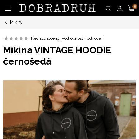
Přejít
N
na
obsah
Mikiny
K
Neohodnoceno
Podrobnosti hodnocení
Mikina VINTAGE HOODIE
černošedá