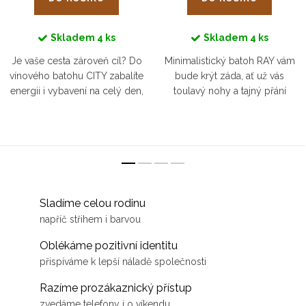
Skladem
4 ks
Skladem
4 ks
Je vaše cesta zároveň cíl? Do
Minimalistický batoh RAY vám
vínového batohu CITY zabalíte
bude krýt záda, ať už vás
energii i vybavení na celý den,
toulavý nohy a tajný přání
ať už vyrazíte na výlet nebo
zavedou kamkoliv. Sedne
cestujete za prací.
odvážným dobradruhům i
dobradružkám. Pojme všechno,
co vám pomůže...
Sladíme celou rodinu
napříč střihem i barvou
Oblékáme pozitivní identitu
přispíváme k lepší náladě společnosti
Razíme prozákaznický přístup
zvedáme telefony i o víkendu