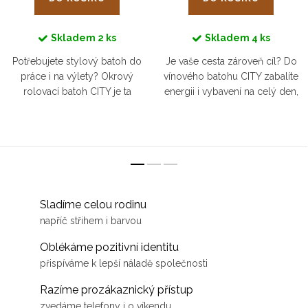
Skladem
2 ks
Skladem
4 ks
Potřebujete stylový batoh do
Je vaše cesta zároveň cíl? Do
práce i na výlety? Okrový
vínového batohu CITY zabalíte
rolovací batoh CITY je ta
energii i vybavení na celý den,
správná volba pro městské
ať už vyrazíte na výlet nebo
dobradruhy.
cestujete za prací.
Sladíme celou rodinu
napříč střihem i barvou
Oblékáme pozitivní identitu
přispíváme k lepší náladě společnosti
Razíme prozákaznický přístup
zvedáme telefony i o víkendu