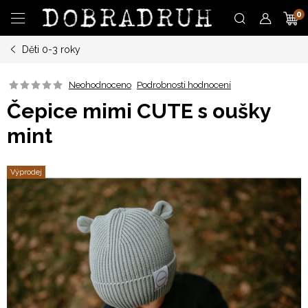
Přejít
N
na
obsah
Děti 0-3 roky
K
Neohodnoceno
Podrobnosti hodnocení
Čepice mimi CUTE s oušky
mint
Výprodej