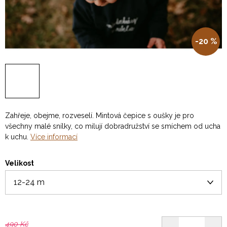
-20 %
Zahřeje, obejme, rozveselí. Mintová čepice s oušky je pro
všechny malé snílky, co milují dobradružství se smíchem od ucha
k uchu.
Více informací
Velikost
490 Kč