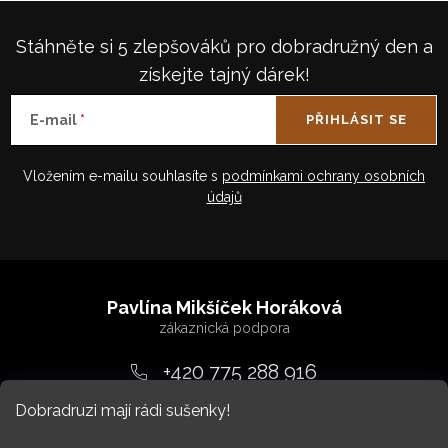
Stáhněte si 5 zlepšováků pro dobradružný den a
získejte tajný dárek!
E-mail
PŘIHLÁSIT SE
Vložením e-mailu souhlasíte s
podmínkami ochrany osobních
údajů
Z
á
Pavlína Mikšíček Horáková
p
a
+420 775 288 916
t
Dobradruzi mají rádi sušenky!
srdcem
@
dobradruh.cz
í