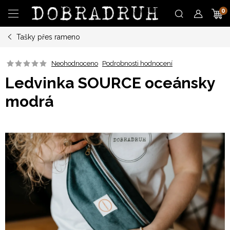
Přejít
N
na
obsah
Tašky přes rameno
K
Neohodnoceno
Podrobnosti hodnocení
Ledvinka SOURCE oceánsky
modrá