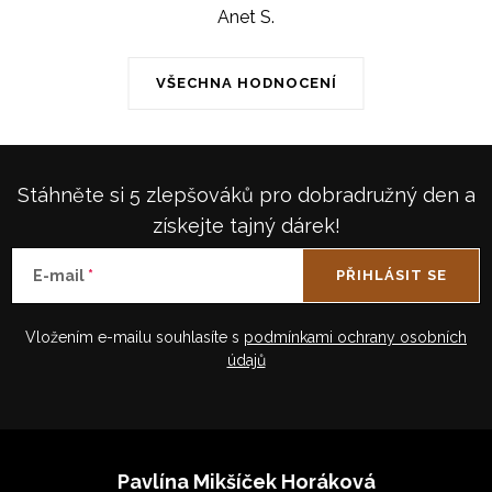
Anet S.
VŠECHNA HODNOCENÍ
Stáhněte si 5 zlepšováků pro dobradružný den a
získejte tajný dárek!
E-mail
PŘIHLÁSIT SE
Vložením e-mailu souhlasíte s
podmínkami ochrany osobních
údajů
Z
á
Pavlína Mikšíček Horáková