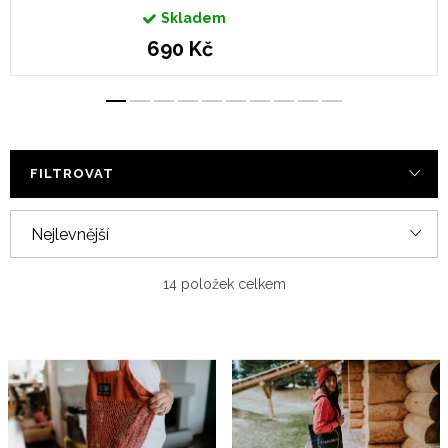
Skladem
690 Kč
FILTROVAT
Ř
Nejlevnější
a
Nejdražší
z
14
položek celkem
e
Nejprodávanější
V
n
ý
Abecedně
í
p
p
i