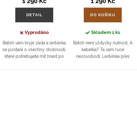
1 290 Kč
1 290 Kč
DETAIL
DO KOŠÍKU
Vyprodáno
Skladem
1 ks
Batoh vám kryje záda a ledvinka
Batoh není vždycky nutnost. A
se postará o všechny drobnosti,
kabelka? Ta vám ruce
které potřebujete mít hned po
neosvobodí. Ledvinka přes
ruce. Malá, lehká, stylová. Prostě
rameno ale ano! Žádné
dokonalá společnice na
devadesátky kolem pasu, tenhle
pochůzky, na výlety i na...
stylový kousek ladí s vašim
outfitem i s duší....