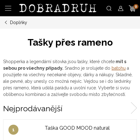
Přejít
N
na
obsah
Doplňky
K
Tašky přes rameno
Shopperka a legendární síťovka jsou tašky, které chcete
mít s
sebou pro všechny případy.
Snadno je srolujete do
batohu
a
použijete na všechny nečekané objevy, dárky a nákupy. Skladné,
ale pevné, aby unesly co možná nejvíc. Vejdou se i do ledvinky
přes rameno, která udělá parádu a uvolní ruce. Vyberte si svou
oblíbenou kombinaci a zažívejte svobodu místo zbytečností.
Nejprodávanější
Taška GOOD MOOD natural