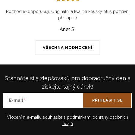
u
Rozhodně doporučuji. Originální a kvalitní kousky plus pozitivní
přístup :-)
Anet S.
VŠECHNA HODNOCENÍ
Stáhněte si 5 zlepšováků pro dobradružný den a
získejte tajný dárek!
E-mail
PŘIHLÁSIT SE
Vložením e-mailu souhlasíte s
podmínkami ochrany osobních
údajů