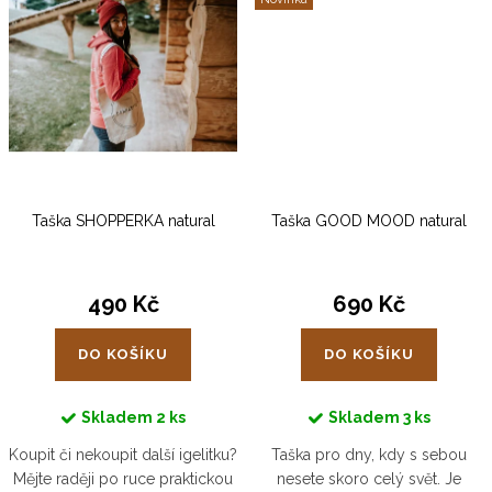
oblíbenou...
Taška SHOPPERKA natural
Taška GOOD MOOD natural
490 Kč
690 Kč
DO KOŠÍKU
DO KOŠÍKU
Skladem
2 ks
Skladem
3 ks
Koupit či nekoupit další igelitku?
Taška pro dny, kdy s sebou
Mějte raději po ruce praktickou
nesete skoro celý svět. Je