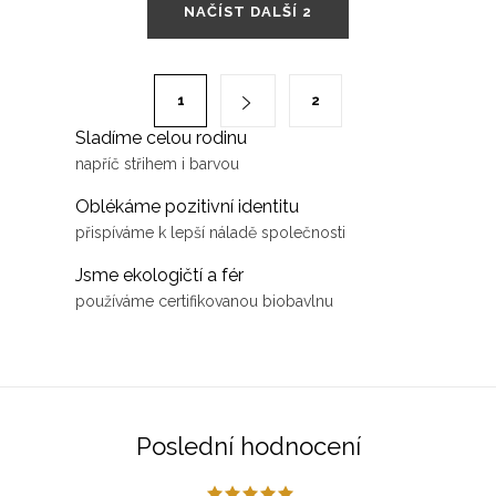
NAČÍST DALŠÍ 2
v
l
á
S
1
2
d
t
Sladíme celou rodinu
a
r
napříč střihem i barvou
c
á
í
n
Oblékáme pozitivní identitu
p
k
přispíváme k lepší náladě společnosti
r
o
Jsme ekologičtí a fér
v
v
používáme certifikovanou biobavlnu
k
á
y
n
v
í
ý
p
Poslední hodnocení
i
s