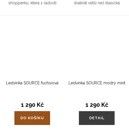
shopperku, která s radostí
dvakrát větší než klasická
odnosí nákup, věci na cvičení i
shopperka, takže zvládne
památky z výletu. A že toho
všechno – od dětských
unese hodně!
pokladů až po vaše velké plány.
Dvě délky ucha...
Ledvinka SOURCE fuchsiová
Ledvinka SOURCE modrý mint
1 290 Kč
1 290 Kč
DO KOŠÍKU
DETAIL