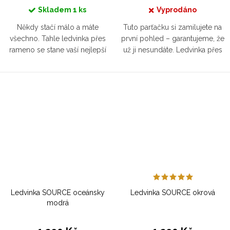
Skladem
1 ks
Vyprodáno
Někdy stačí málo a máte
Tuto parťačku si zamilujete na
všechno. Tahle ledvinka přes
první pohled – garantujeme, že
rameno se stane vaší nejlepší
už ji nesundáte. Ledvinka přes
kámoškou. Do ruchu
rameno pojme všechny osobní
velkoměsta, na trh, na rande i za
důležitosti, ať už se chystáte do
dobradružstvím. Praktická a
kavárny, parku nebo za...
naprosto...
Ledvinka SOURCE oceánsky
Ledvinka SOURCE okrová
modrá