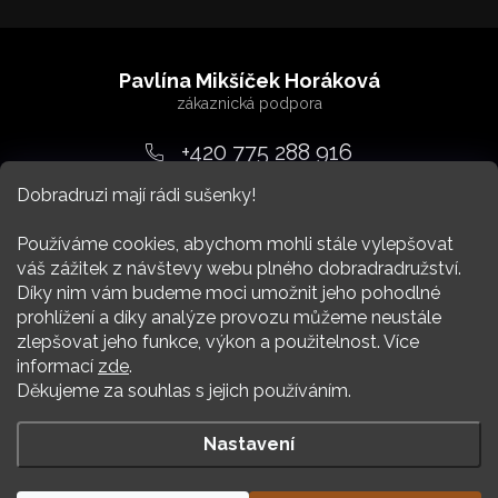
Z
á
Pavlína Mikšíček Horáková
p
a
+420 775 288 916
t
Dobradruzi mají rádi sušenky!
srdcem
@
dobradruh.cz
í
Používáme cookies, abychom mohli stále vylepšovat
váš zážitek z návštevy webu plného dobradradružství.
Díky nim vám budeme moci umožnit jeho pohodlné
prohlížení a díky analýze provozu můžeme neustále
zlepšovat jeho funkce, výkon a použitelnost. Více
Nákup
informací
zde
.
Děkujeme za souhlas s jejich používáním.
Více Dobradruha
Nastavení
Copyright 2026
DOBRADRUH
. Všechna práva vyhrazena.