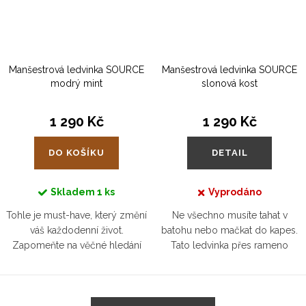
Manšestrová ledvinka SOURCE
Manšestrová ledvinka SOURCE
modrý mint
slonová kost
1 290 Kč
1 290 Kč
DO KOŠÍKU
DETAIL
Skladem
1 ks
Vyprodáno
Tohle je must-have, který změní
Ne všechno musíte tahat v
váš každodenní život.
batohu nebo mačkat do kapes.
Zapomeňte na věčné hledání
Tato ledvinka přes rameno
klíčů nebo mobilu – všechno
pojme to nejdůležitější a přitom
budete mít přesně tam, kde to
vám dá volnost pohybu.
potřebujete. Stylová, chytrá,...
Stylová, pohodlná a vždy
O
připravená na...