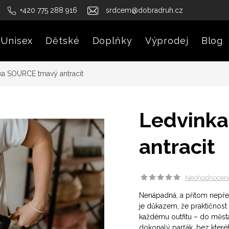
+420 775 288 916
srdcem@dobradruh.cz
Unisex
Dětské
Doplňky
Výprodej
Blog
ka SOURCE tmavý antracit
Ledvink
antracit
Neohodnocen
Nenápadná, a přitom nepře
je důkazem, že praktičnost 
každému outfitu – do města
dokonalý parťák, bez které