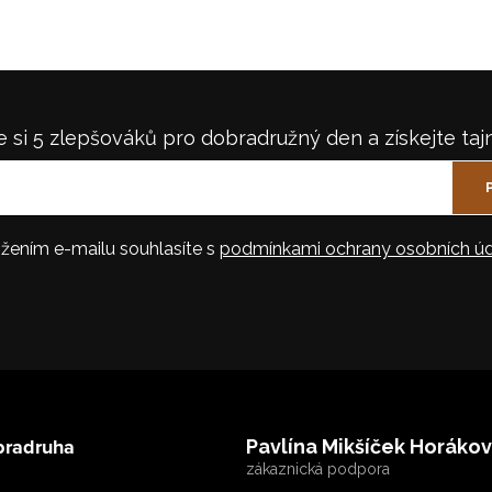
 si 5 zlepšováků pro dobradružný den a získejte taj
žením e-mailu souhlasíte s
podmínkami ochrany osobních úd
bradruha
Pavlína Mikšíček Horáko