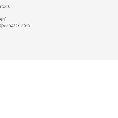
rtáč).
ení.
spěšnost čištění.