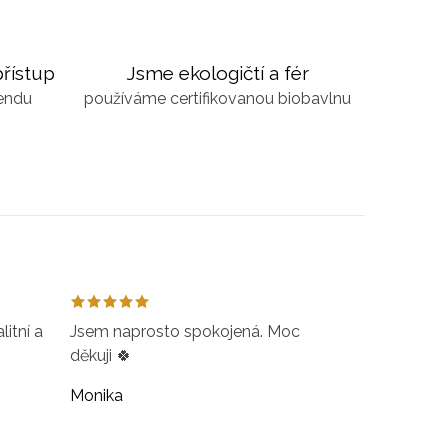
řístup
Jsme ekologičtí a fér
kendu
používáme certifikovanou biobavlnu
itní a
Jsem naprosto spokojená. Moc
děkuji 🍀
Monika