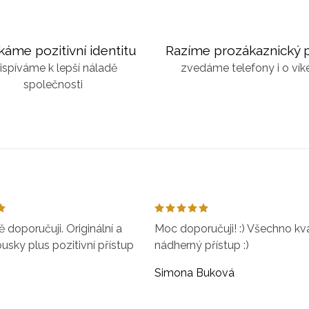
káme pozitivní identitu
Razíme prozákaznický p
ispíváme k lepší náladě
zvedáme telefony i o ví
společnosti
doporučuji. Originální a
Moc doporučuji! :) Všechno kval
ousky plus pozitivní přístup
nádherný přístup :)
Simona Buková