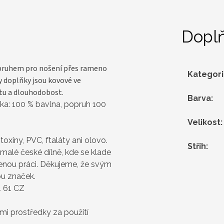
Dopl
opruhem pro nošení přes rameno
Kategor
ny
doplňky jsou kovové ve
tu a dlouhodobost.
Barva
:
vka: 100 % bavlna, popruh 100
Velikost
:
oxiny, PVC, ftaláty ani olovo.
Střih
:
 malé české dílně, kde se klade
denou práci. Děkujeme, že svým
u značek.
4 61 CZ
i prostředky za použití