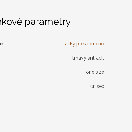
ňkové parametry
ie
:
Tašky přes rameno
tmavý antracit
one size
unisex