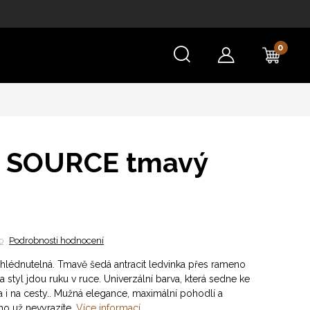
NÁKU
KOŠÍ
a SOURCE tmavý
o
Podrobnosti hodnocení
hlédnutelná. Tmavě šedá antracit ledvinka přes rameno
a styl jdou ruku v ruce. Univerzální barva, která sedne ke
 i na cesty.. Mužná elegance, maximální pohodlí a
ho už nevyrazíte.
Více informací