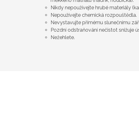
měkkého matriálu (hadřík, houbička).
Nikdy nepoužívejte hrubé materiály (ka
Nepoužívejte chemická rozpouštědla.
Nevystavujte přímému slunečnímu zář
Pozdní odstraňování nečistot snižuje ú
Nežehlete.