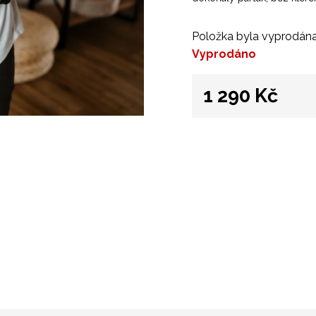
Položka byla vyprodán
Vyprodáno
1 290 Kč
Měrná
cena: