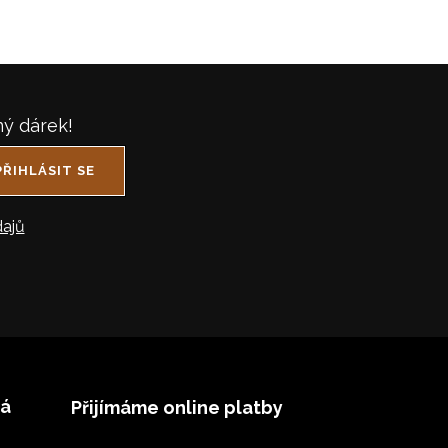
ný dárek!
PŘIHLÁSIT SE
ajů
vá
Přijímáme online platby