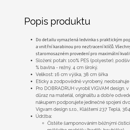
Popis produktu
Do detailu vymazlená ledvinka s praktickým p
a vnitřní karabinou pro neztracení klíčů. Všech
staromosazném provedení pro maximální kvali
Složení: potah: 100% PES (polyester), podší
% bavlna - režný, 4 cm široký.
Velikost: 16 cm výška, 38 cm šířka
Eticky a zodpovědně vyrobený, n
eobsahuje t
Pro DOBRADRUH vyrobil VIGVAM design,
v
důraz na materiál, originalitu a dobře odve
nákupem podporujete jedinečné spojení dvo
Vigvam design s.r.o.,
Klášterní 237
Teplá, 36
Údržba:
Čistěte šamponováním běžnými čisticím