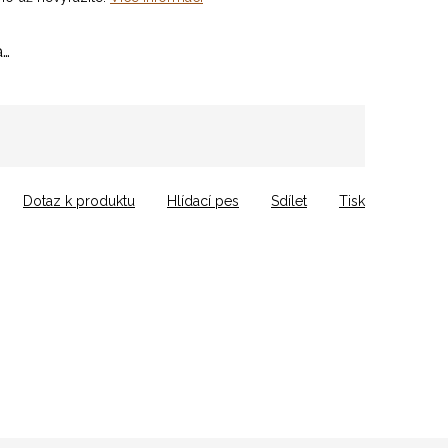
a…
Dotaz k produktu
Hlídací pes
Sdílet
Tisk