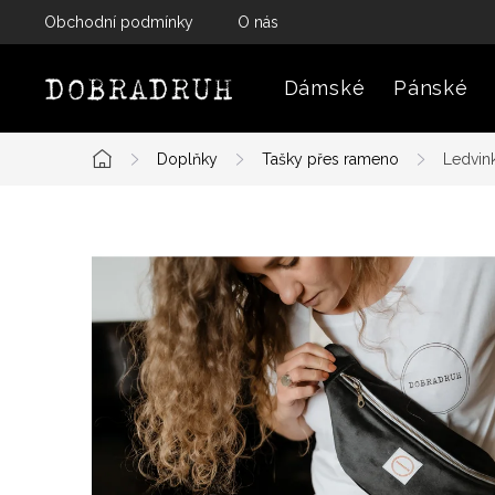
Přejít
Obchodní podmínky
O nás
na
obsah
Dámské
Pánské
Doplňky
Tašky přes rameno
Ledvin
Domů