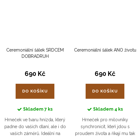
Ceremoniální šálek SRDCEM
Ceremoniální šálek ANO životu
DOBRADRUH
690 Kč
690 Kč
DO KOŠÍKU
DO KOŠÍKU
Skladem
7 ks
Skladem
4 ks
Hrneček ve tvaru hnízda, který
Hrneček pro milovníky
padne do vašich dlaní, ale i do
synchronicit, kteří jdou s
vašich záměrů. Ideální na
proudem života a říkají mu tak