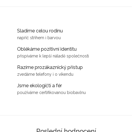
ceremoniální kakao či rituály. Ke
své jasné ANO! Ceremoniální
kompletnímu Tady a Teď vás
kakao v něm dostane zcela
spolu s šálkem dovede...
nový rozměr. K přítomnému
okamžiku vás...
Sladíme celou rodinu
napříč střihem i barvou
Oblékáme pozitivní identitu
přispíváme k lepší náladě společnosti
Razíme prozákaznický přístup
zvedáme telefony i o víkendu
Jsme ekologičtí a fér
používáme certifikovanou biobavlnu
Poslední hodnocení