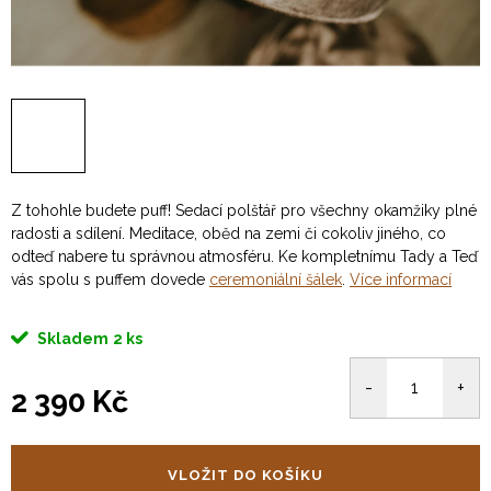
Z tohohle budete puff! Sedací polštář pro všechny okamžiky plné
radosti a sdílení. Meditace, oběd na zemi či cokoliv jiného, co
odteď nabere tu správnou atmosféru. Ke kompletnímu Tady a Teď
vás spolu s puffem dovede
ceremoniální šálek
.
Více informací
Skladem
2 ks
2 390 Kč
Měrná
cena:
VLOŽIT DO KOŠÍKU