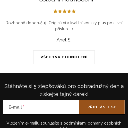
Rozhodně doporučuji. Originální a kvalitní kousky plus pozitivní
přístup :-)
Anet S.
VŠECHNA HODNOCENÍ
Stáhněte si 5 zlepšováků pro dobradružný den a
získejte tajný dárek!
E-mail
PŘIHLÁSIT SE
Vložením e-mailu souhlasíte s
podmínkami ochrany osobních