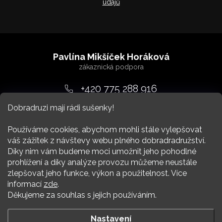
údajů
Z
á
Pavlína Mikšíček Horáková
p
a
+420 775 288 916
t
Dobradruzi mají rádi sušenky!
srdcem
@
dobradruh.cz
í
Používáme cookies, abychom mohli stále vylepšovat
váš zážitek z návštevy webu plného dobradradružství.
Díky nim vám budeme moci umožnit jeho pohodlné
prohlížení a díky analýze provozu můžeme neustále
zlepšovat jeho funkce, výkon a použitelnost. Více
Nákup
informací
zde
.
Děkujeme za souhlas s jejich používáním.
Více Dobradruha
Nastavení