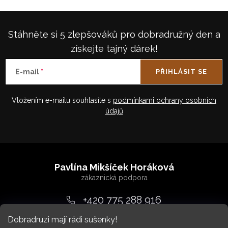
Stáhněte si 5 zlepšováků pro dobradružný den a
získejte tajný dárek!
E-mail
PŘIHLÁSIT SE
Vložením e-mailu souhlasíte s
podmínkami ochrany osobních
údajů
Z
á
Pavlína Mikšíček Horáková
p
a
+420 775 288 916
t
Dobradruzi mají rádi sušenky!
srdcem
@
dobradruh.cz