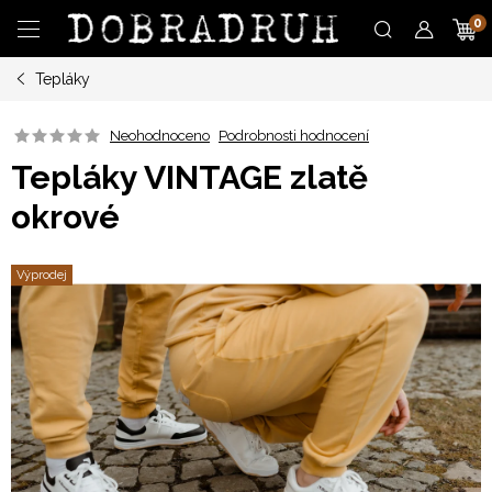
Přejít
N
na
obsah
Tepláky
K
Neohodnoceno
Podrobnosti hodnocení
Tepláky VINTAGE zlatě
okrové
Výprodej