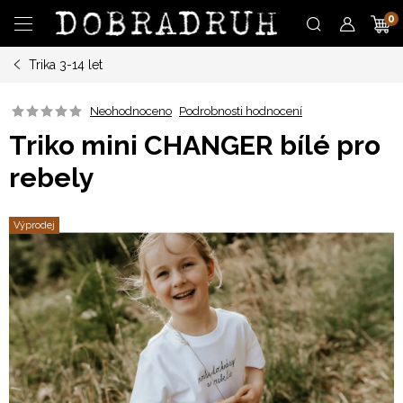
Přejít
N
na
obsah
Trika 3-14 let
K
Neohodnoceno
Podrobnosti hodnocení
Triko mini CHANGER bílé pro
rebely
Výprodej