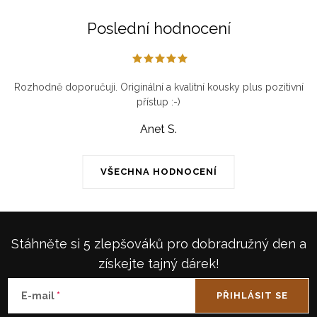
Poslední hodnocení
Rozhodně doporučuji. Originální a kvalitní kousky plus pozitivní
přístup :-)
Anet S.
VŠECHNA HODNOCENÍ
Stáhněte si 5 zlepšováků pro dobradružný den a
získejte tajný dárek!
E-mail
PŘIHLÁSIT SE