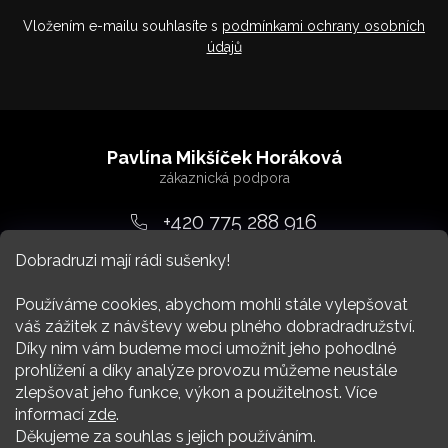
Vložením e-mailu souhlasíte s
podmínkami ochrany osobních
údajů
Z
á
Pavlína Mikšíček Horáková
p
a
+420 775 288 916
t
Dobradruzi mají rádi sušenky!
srdcem
@
dobradruh.cz
í
Používáme cookies, abychom mohli stále vylepšovat
váš zážitek z návštevy webu plného dobradradružství.
Díky nim vám budeme moci umožnit jeho pohodlné
prohlížení a díky analýze provozu můžeme neustále
zlepšovat jeho funkce, výkon a použitelnost. Více
Nákup
informací
zde
.
Děkujeme za souhlas s jejich používáním.