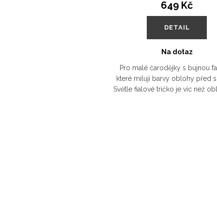
649 Kč
DETAIL
Na dotaz
Pro malé čarodějky s bujnou fan
které milují barvy oblohy před 
Světle fialové tričko je víc než ob
je to vstupenka do světa kouze
všechny holčičky a...