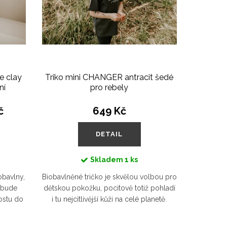
e clay
Triko mini CHANGER antracit šedé
ní
pro rebely
č
649 Kč
DETAIL
Skladem
1 ks
obavlny,
Biobavlněné tričko je skvělou volbou pro
 bude
dětskou pokožku, pocitově totiž pohladí
rostu do
i tu nejcitlivější kůži na celé planetě.
ičnost
Zabalí tak vaše dítko do pocitu hebkosti
a pohodlí.