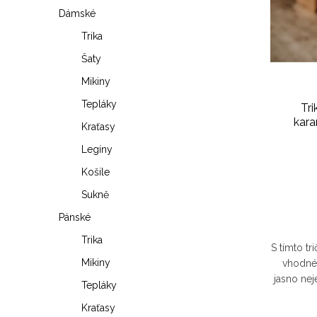
i
í
Dámské
s
Trika
p
Šaty
p
r
Mikiny
r
o
Tepláky
Tr
o
kara
d
Kraťasy
d
Legíny
u
u
Košile
k
Sukně
k
t
Pánské
t
ů
Trika
S tímto tr
ů
Mikiny
vhodné
jasno nej
Tepláky
krásy a 
Kraťasy