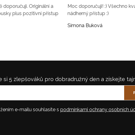
doporučuji. Originální a
Moc doporučuji! :) Všechno kval
ousky plus pozitivní přístup
nádherný přístup :)
Simona Buková
 si 5 zlepšováků pro dobradružný den a získejte taj
žením e-mailu souhlasíte s
podmínkami ochrany osobních úd