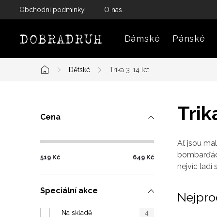
Přejít
Obchodní podmínky
O nás
na
obsah
Dámské
Pánské
Dětské
Trika 3-14 let
Domů
P
Trik
Cena
o
s
Ať jsou mal
bombarďáci 
519
Kč
649
Kč
t
nejvíc ladí
r
Speciální akce
Nejpro
a
Na skladě
4