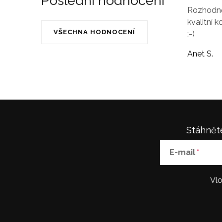
Poslední hodnocení
Rozhodně 
kvalitní k
VŠECHNA HODNOCENÍ
:-)
Anet S.
Stáhněte
E-mail
Vlo