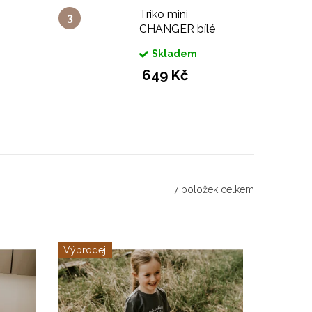
Triko mini
CHANGER bílé
 pro
pro rebely
Skladem
649 Kč
7
položek celkem
Výprodej