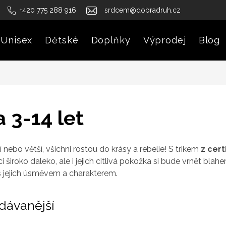
+420 775 288 916
srdcem@dobradruh.cz
Unisex
Dětské
Doplňky
Výprodej
Blog
a 3-14 let
í nebo větší, všichni rostou do krásy a rebelie! S t
rikem
z cert
široko daleko, ale i jejich citlivá pokožka si bude vrnět blah
 s jejich úsměvem a charakterem.
dávanější