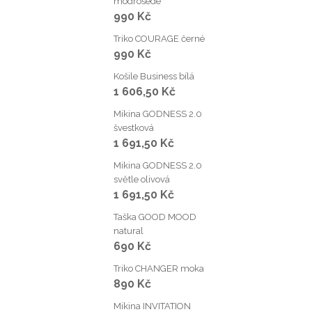
modrošedé
990 Kč
Triko COURAGE černé
990 Kč
Košile Business bílá
1 606,50 Kč
Mikina GODNESS 2.0
švestková
1 691,50 Kč
Mikina GODNESS 2.0
světle olivová
1 691,50 Kč
O
Taška GOOD MOOD
natural
v
690 Kč
l
Triko CHANGER moka
890 Kč
á
d
Mikina INVITATION