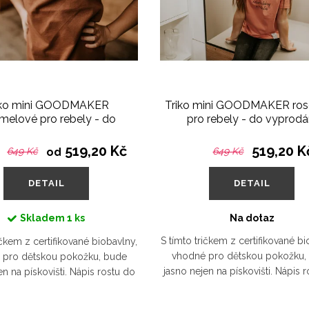
iko mini GOODMAKER
Triko mini GOODMAKER ros
melové pro rebely - do
pro rebely - do vyprodá
vyprodání
519,20 Kč
519,20 K
649 Kč
od
649 Kč
DETAIL
DETAIL
Skladem
1 ks
Na dotaz
S tímto tričkem z certifikované bi
ičkem z certifikované biobavlny,
vhodné pro dětskou pokožku,
 pro dětskou pokožku, bude
jasno nejen na pískovišti. Nápis 
en na pískovišti. Nápis rostu do
krásy a rebelie podtrhne autent
rebelie podtrhne autentičnost
vašeho malého...
vašeho malého...