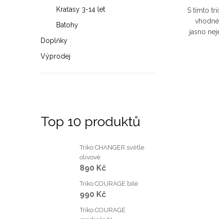
Kraťasy 3-14 let
S tímto tr
vhodné
Batohy
jasno nej
Doplňky
krásy a 
Výprodej
Top 10 produktů
Triko CHANGER světle
olivové
890 Kč
Triko COURAGE bílé
990 Kč
Triko COURAGE