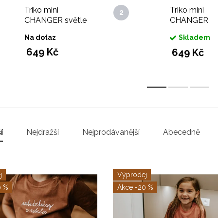
Triko mini
Triko mini
CHANGER světle
CHANGER
fialové pro rebely
antracit šedé
Na dotaz
Skladem
rebely
649 Kč
649 Kč
í
Nejdražší
Nejprodávanější
Abecedně
j
Výprodej
0 %
-20 %