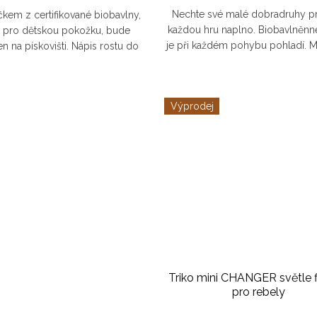
Nechte své malé dobradruhy pr
ičkem z certifikované biobavlny,
každou hru naplno. Biobavlněnné
 pro dětskou pokožku, bude
je při každém pohybu pohladí. 
en na pískovišti. Nápis rostu do
taťkové jistě ocení, že triko je o
rebelie podtrhne autentičnost
vydrží všechny výpravy...
vašeho malého...
Výprodej
Triko mini CHANGER světle f
pro rebely