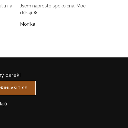
itní a
Jsem naprosto spokojená. Moc
děkuji 🍀
Monika
ný dárek!
PŘIHLÁSIT SE
ajů