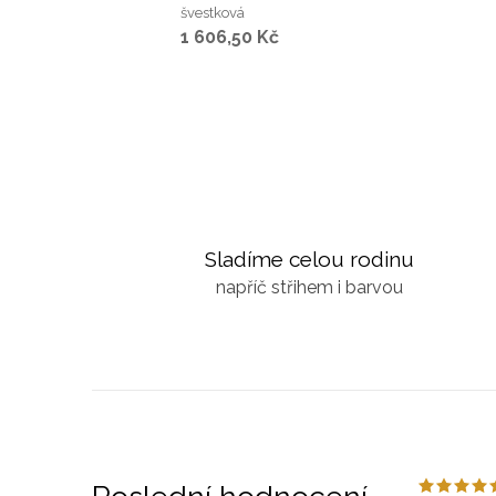
švestková
a
1 606,50 Kč
c
í
p
r
v
k
Sladíme celou rodinu
y
napříč střihem i barvou
v
ý
p
i
s
u