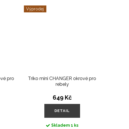
Výprodej
vé pro
Triko mini CHANGER okrové pro
rebely
649 Kč
DETAIL
Skladem
1 ks