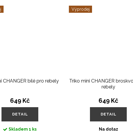
j
Výprodej
ni CHANGER bílé pro rebely
Triko mini CHANGER broskvo
rebely
649 Kč
649 Kč
DETAIL
DETAIL
Skladem
1 ks
Na dotaz