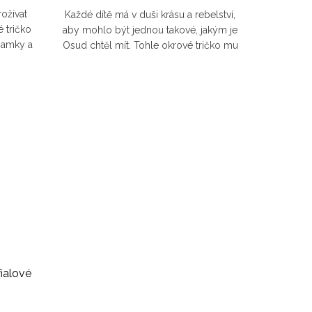
ožívat
Každé dítě má v duši krásu a rebelství,
 tričko
aby mohlo být jednou takové, jakým je
Mamky a
Osud chtěl mít. Tohle okrové tričko mu
dolné a
vždy připomene, aby se nenechalo
odradit od svých snů. I...
ialové