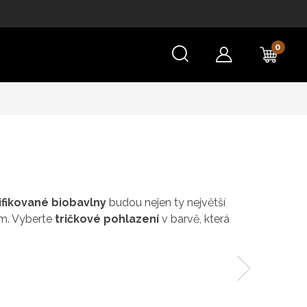
NÁKU
KOŠÍ
ifikované biobavlny
budou nejen ty největší
em. Vyberte
tričkové pohlazení
v barvě, která