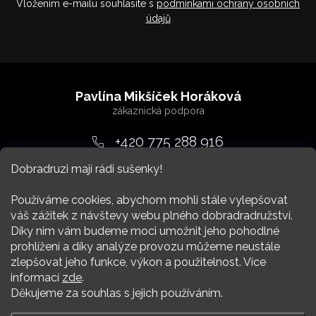
Vložením e-mailu souhlasíte s
podmínkami ochrany osobních
údajů
Z
á
Pavlína Mikšíček Horáková
p
a
+420 775 288 916
t
Dobradruzi mají rádi sušenky!
srdcem
@
dobradruh.cz
í
Používáme cookies, abychom mohli stále vylepšovat
váš zážitek z návštevy webu plného dobradradružství.
Díky nim vám budeme moci umožnit jeho pohodlné
prohlížení a díky analýze provozu můžeme neustále
zlepšovat jeho funkce, výkon a použitelnost. Více
Nákup
informací
zde
.
Děkujeme za souhlas s jejich používáním.
Více Dobradruha