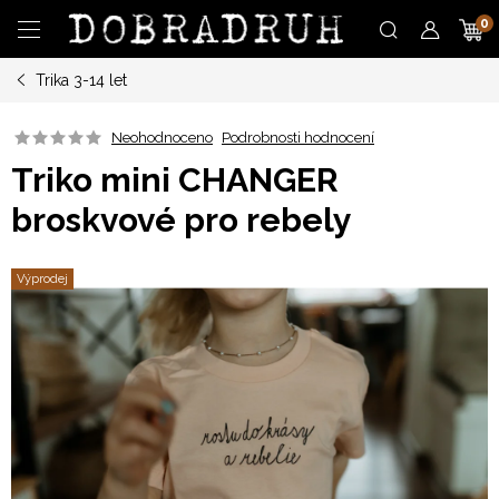
Přejít
N
na
obsah
Trika 3-14 let
K
Neohodnoceno
Podrobnosti hodnocení
Triko mini CHANGER
broskvové pro rebely
Výprodej