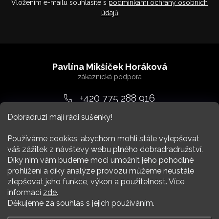
Vložením e-mailu souhlasíte s
podmínkami ochrany osobních
údajů
Z
á
Pavlína Mikšíček Horáková
p
a
+420 775 288 916
t
Dobradruzi mají rádi sušenky!
srdcem
@
dobradruh.cz
í
Používáme cookies, abychom mohli stále vylepšovat
váš zážitek z návštevy webu plného dobradradružství.
Díky nim vám budeme moci umožnit jeho pohodlné
prohlížení a díky analýze provozu můžeme neustále
zlepšovat jeho funkce, výkon a použitelnost. Více
Nákup
informací
zde
.
Děkujeme za souhlas s jejich používáním.
Více Dobradruha