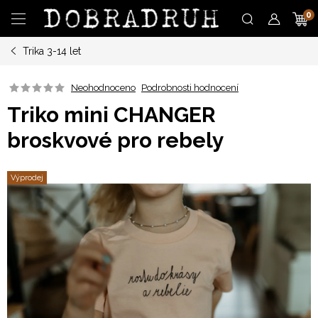
Přejít
N
na
obsah
Trika 3-14 let
K
Neohodnoceno
Podrobnosti hodnocení
Triko mini CHANGER
broskvové pro rebely
Výprodej