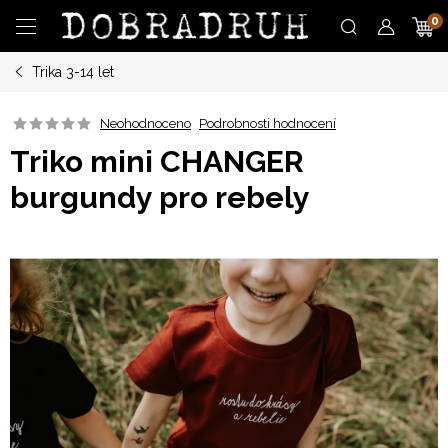
Přejít
N
na
obsah
Trika 3-14 let
K
Neohodnoceno
Podrobnosti hodnocení
Triko mini CHANGER
burgundy pro rebely