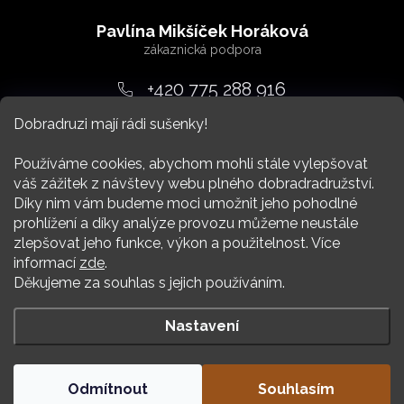
Z
á
Pavlína Mikšíček Horáková
p
a
+420 775 288 916
t
Dobradruzi mají rádi sušenky!
srdcem
@
dobradruh.cz
í
Používáme cookies, abychom mohli stále vylepšovat
váš zážitek z návštevy webu plného dobradradružství.
Díky nim vám budeme moci umožnit jeho pohodlné
prohlížení a díky analýze provozu můžeme neustále
zlepšovat jeho funkce, výkon a použitelnost. Více
Nákup
informací
zde
.
Děkujeme za souhlas s jejich používáním.
Více Dobradruha
Nastavení
Copyright 2026
DOBRADRUH
. Všechna práva vyhrazena.
Odmítnout
Souhlasím
Vytvořil Shoptet