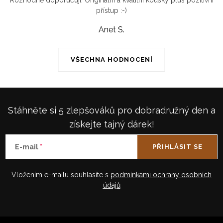
Rozhodně doporučuji. Originální a kvalitní kousky plus pozitivní
přístup :-)
Anet S.
VŠECHNA HODNOCENÍ
Stáhněte si 5 zlepšováků pro dobradružný den a
získejte tajný dárek!
E-mail
PŘIHLÁSIT SE
Vložením e-mailu souhlasíte s
podmínkami ochrany osobních
údajů