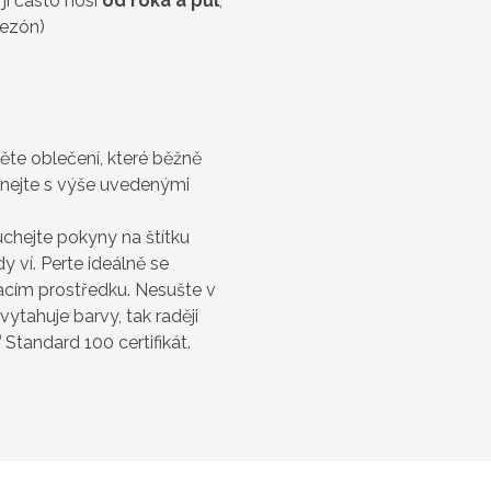
jí často nosí
od roka a půl
,
sezón)
něte oblečení, které běžně
vnejte s výše uvedenými
chejte pokyny na štítku
 ví. Perte ideálně se
cím prostředku. Nesušte v
vytahuje barvy, tak raději
®
Standard 100 certifikát.