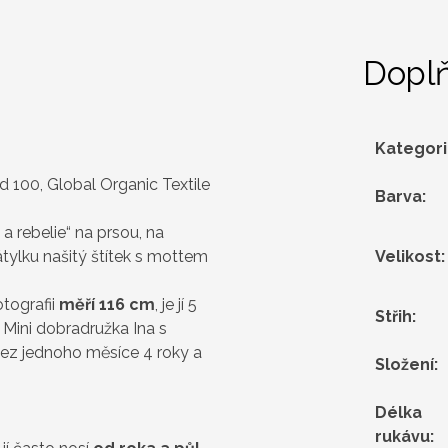
Dopl
Kategor
 100, Global Organic Textile
Barva
:
a rebelie“ na prsou, na
tylku našitý štítek s mottem
Velikost
:
tografii
měří 116 cm
, je jí 5
Střih
:
.
Mini dobradružka Ina s
í bez jednoho měsíce 4 roky a
Složení
:
Délka
rukávu
: