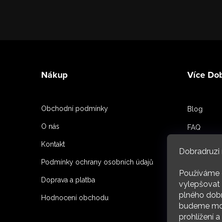
Z
á
Nákup
Více Do
p
a
Obchodní podmínky
Blog
t
O nás
FAQ
í
Kontakt
Spoluprac
Dobradruzi 
Podmínky ochrany osobních údajů
Reference
Používáme 
Doprava a platba
O nás
vylepšovat 
plného dobr
Hodnocení obchodu
budeme moc
ARC
prohlížení 