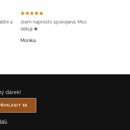
itní a
Jsem naprosto spokojená. Moc
děkuji 🍀
Monika
ný dárek!
PŘIHLÁSIT SE
ajů