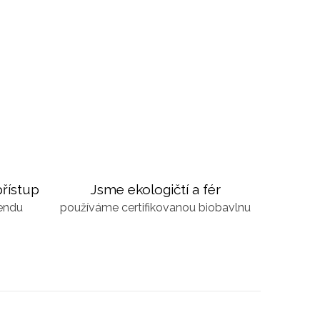
řístup
Jsme ekologičtí a fér
kendu
používáme certifikovanou biobavlnu