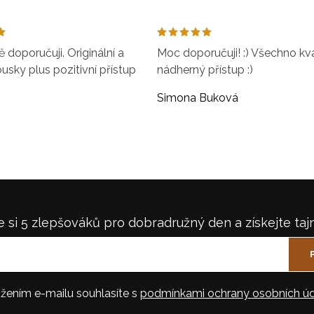
doporučuji. Originální a
Moc doporučuji! :) Všechno kval
ousky plus pozitivní přístup
nádherný přístup :)
Simona Buková
 si 5 zlepšováků pro dobradružný den a získejte taj
žením e-mailu souhlasíte s
podmínkami ochrany osobních úd