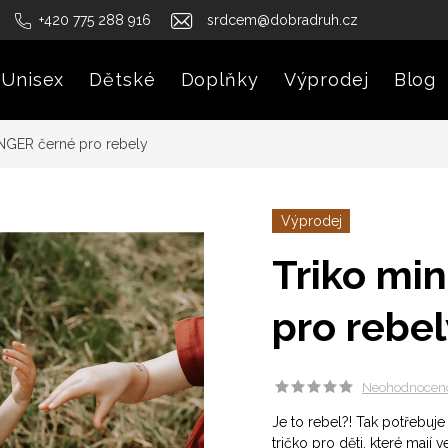
+420 775 288 916
srdcem@dobradruh.cz
Unisex
Dětské
Doplňky
Výprodej
Blog
NGER černé pro rebely
Výprodej
Triko mi
pro rebel
Neohodnocen
Je to rebel?! Tak potřebuje
tričko pro děti, které mají v