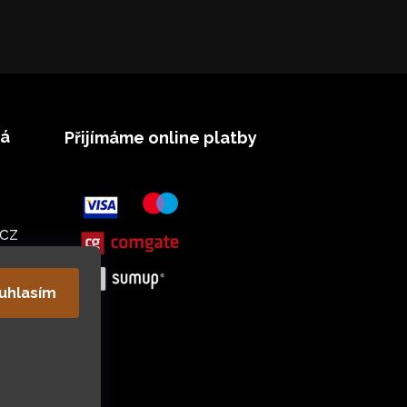
vá
Přijímáme online platby
cz
uhlasím