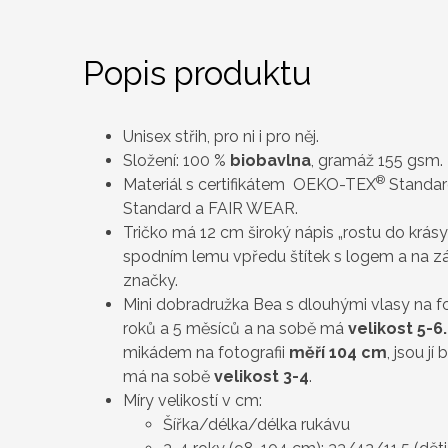
Popis produktu
Unisex střih, pro ni i pro něj.
Složení: 100 %
biobavlna
, gramáž 155 gsm.
®
Materiál s certifikátem OEKO-TEX
Standard
Standard a FAIR WEAR.
Tričko má 12 cm široký nápis „rostu do krásy 
spodním lemu vpředu štítek s logem a na zá
značky.
Mini dobradružka Bea s dlouhými vlasy na fo
roků a 5 měsíců a na sobě má
velikost 5-6
mikádem na fotografii
měří 104 cm
, jsou j
má na sobě
velikost 3-4
.
Míry velikostí v cm:
Šířka/délka/délka rukávu