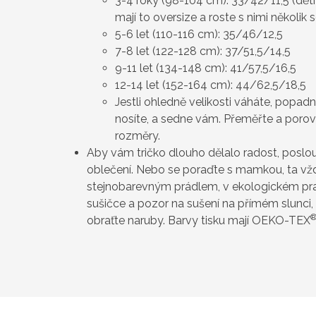
3-4 roky (98-104 cm): 33/42/11,5 (děti 
mají to oversize a roste s nimi několik 
5-6 let (110-116 cm): 35/46/12,5
7-8 let (122-128 cm): 37/51,5/14,5
9-11 let (134-148 cm): 41/57,5/16,5
12-14 let (152-164 cm): 44/62,5/18,5
Jestli ohledně velikosti váháte, popad
nosíte, a sedne vám. Přeměřte a poro
rozměry.
Aby vám tričko dlouho dělalo radost, poslou
oblečení. Nebo se poraďte s mamkou, ta vždy
stejnobarevným prádlem, v ekologickém pra
sušičce a pozor na sušení na přímém slunci, 
obraťte naruby. Barvy tisku mají OEKO-TEX