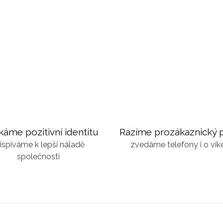
káme pozitivní identitu
Razíme prozákaznický p
ispíváme k lepší náladě
zvedáme telefony i o ví
společnosti