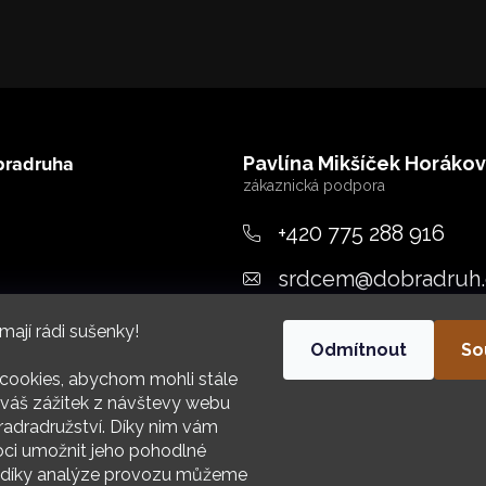
bradruha
Pavlína Mikšíček Horáko
+420 775 288 916
srdcem
@
dobradruh.
ujeme
mají rádi sušenky!
Odmítnout
So
cookies, abychom mohli stále
váš zážitek z návštevy webu
adradružství. Díky nim vám
i umožnit jeho pohodlné
HIV
a díky analýze provozu můžeme