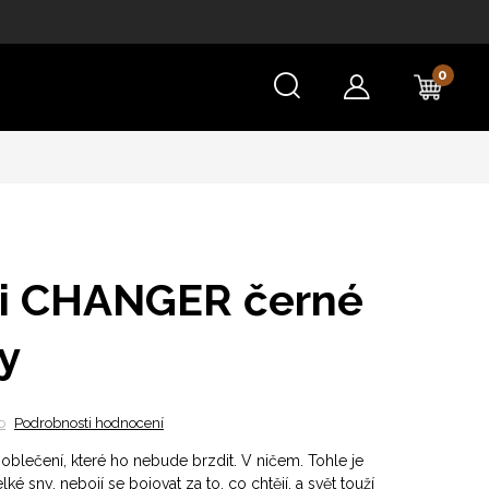
NÁKU
KOŠÍ
ni CHANGER černé
y
o
Podrobnosti hodnocení
 oblečení, které ho nebude brzdit. V ničem. Tohle je
elké sny, nebojí se bojovat za to, co chtějí, a svět touží