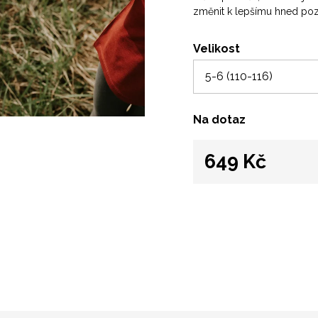
změnit k lepšímu hned pozí
Velikost
Na dotaz
649 Kč
Měrná
cena: