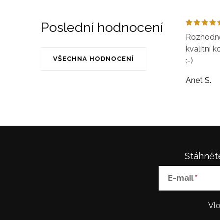
Poslední hodnocení
Rozhodně 
kvalitní k
VŠECHNA HODNOCENÍ
:-)
Anet S.
Stáhněte
E-mail
Vlo