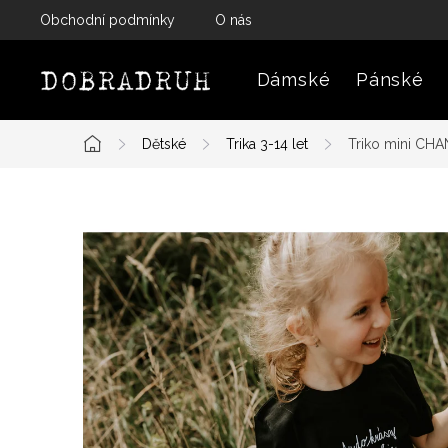
Přejít
Obchodní podmínky
O nás
na
obsah
Dámské
Pánské
Dětské
Trika 3-14 let
Triko mini CHA
Domů