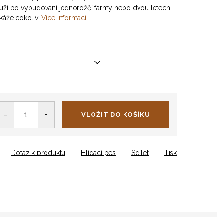
ouží po vybudování jednorožčí farmy nebo dvou letech
káže cokoliv.
Více informací
VLOŽIT DO KOŠÍKU
Dotaz k produktu
Hlídací pes
Sdílet
Tisk