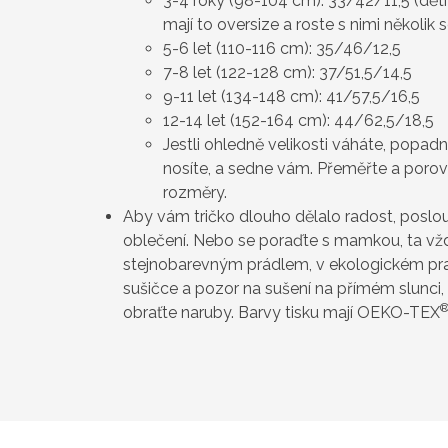
3-4 roky (98-104 cm): 33/42/11,5 (děti 
mají to oversize a roste s nimi několik 
5-6 let (110-116 cm): 35/46/12,5
7-8 let (122-128 cm): 37/51,5/14,5
9-11 let (134-148 cm): 41/57,5/16,5
12-14 let (152-164 cm): 44/62,5/18,5
Jestli ohledně velikosti váháte, popad
nosíte, a sedne vám. Přeměřte a poro
rozměry.
Aby vám tričko dlouho dělalo radost, poslou
oblečení. Nebo se poraďte s mamkou, ta vždy
stejnobarevným prádlem, v ekologickém pra
sušičce a pozor na sušení na přímém slunci, 
obraťte naruby. Barvy tisku mají OEKO-TEX