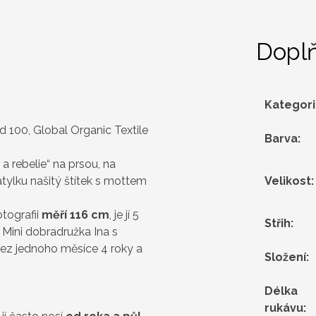
Dopl
Kategor
 100, Global Organic Textile
Barva
:
a rebelie“ na prsou, na
tylku našitý štítek s mottem
Velikost
:
tografii
měří 116 cm
, je jí 5
Střih
:
.
Mini dobradružka Ina s
í bez jednoho měsíce 4 roky a
Složení
:
Délka
rukávu
: