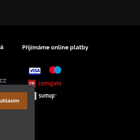
vá
Přijímáme online platby
cz
uhlasím