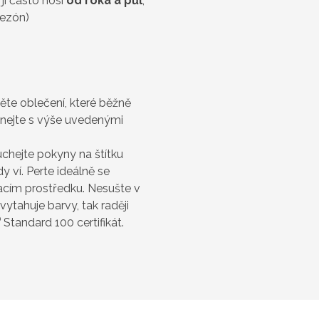
jí často nosí
od roka a půl
,
sezón)
něte oblečení, které běžně
vnejte s výše uvedenými
chejte pokyny na štítku
 ví. Perte ideálně se
cím prostředku. Nesušte v
vytahuje barvy, tak raději
®
Standard 100 certifikát.