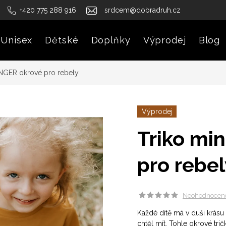
+420 775 288 916
srdcem@dobradruh.cz
Unisex
Dětské
Doplňky
Výprodej
Blog
NGER okrové pro rebely
Výprodej
Triko mi
pro rebel
Neohodnocen
Každé dítě má v duši krásu
chtěl mít. Tohle okrové tr