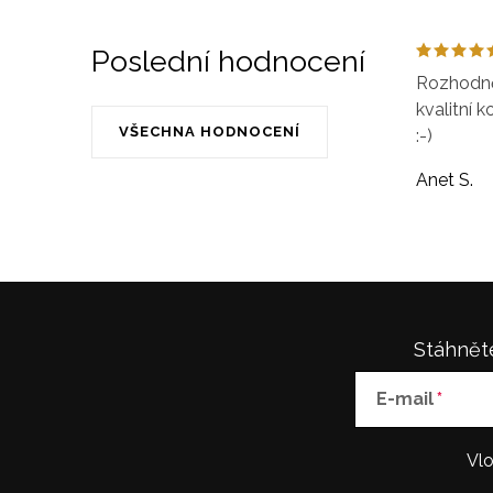
Poslední hodnocení
Rozhodně 
kvalitní k
VŠECHNA HODNOCENÍ
:-)
Anet S.
Stáhněte
E-mail
Vlo