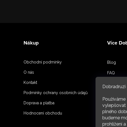
Z
á
Nákup
Více Do
p
a
Obchodní podmínky
Blog
t
O nás
FAQ
í
Kontakt
Spoluprac
Dobradruzi 
Podmínky ochrany osobních údajů
Reference
Používáme 
Doprava a platba
O nás
vylepšovat 
plného dobr
Hodnocení obchodu
budeme moc
ARC
prohlížení 