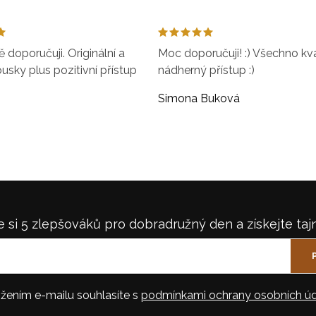
doporučuji. Originální a
Moc doporučuji! :) Všechno kval
ousky plus pozitivní přístup
nádherný přístup :)
Simona Buková
 si 5 zlepšováků pro dobradružný den a získejte taj
žením e-mailu souhlasíte s
podmínkami ochrany osobních úd