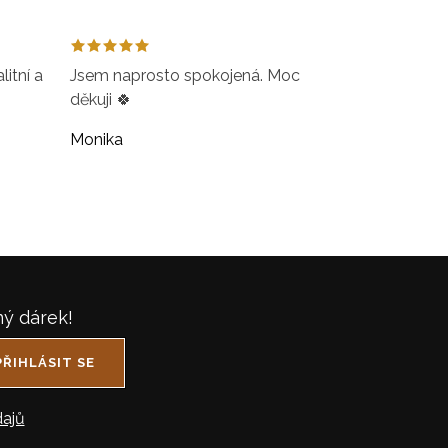
itní a
Jsem naprosto spokojená. Moc
děkuji 🍀
Monika
ný dárek!
PŘIHLÁSIT SE
ajů