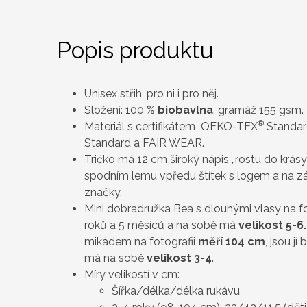
Popis produktu
Unisex střih, pro ni i pro něj.
Složení: 100 %
biobavlna
, gramáž 155 gsm.
®
Materiál s certifikátem OEKO-TEX
Standard
Standard a FAIR WEAR.
Tričko má 12 cm široký nápis „rostu do krásy 
spodním lemu vpředu štítek s logem a na zá
značky.
Mini dobradružka Bea s dlouhými vlasy na fo
roků a 5 měsíců a na sobě má
velikost 5-6
mikádem na fotografii
měří 104 cm
, jsou j
má na sobě
velikost 3-4
.
Míry velikostí v cm:
Šířka/délka/délka rukávu