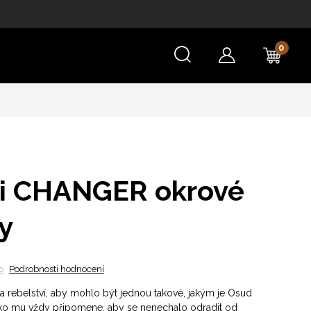
NÁKU
KOŠÍ
ni CHANGER okrové
y
o
Podrobnosti hodnocení
 a rebelství, aby mohlo být jednou takové, jakým je Osud
ičko mu vždy připomene, aby se nenechalo odradit od