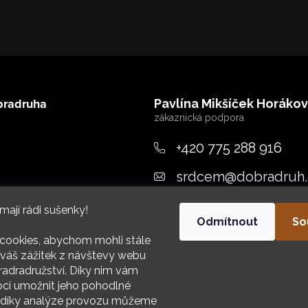
bradruha
Pavlína Mikšíček Horáko
+420 775 288 916
srdcem
@
dobradruh.
ujeme
mají rádi sušenky!
Odmítnout
So
cookies, abychom mohli stále
váš zážitek z návštevy webu
adradružství. Díky nim vám
i umožnit jeho pohodlné
HIV
a díky analýze provozu můžeme