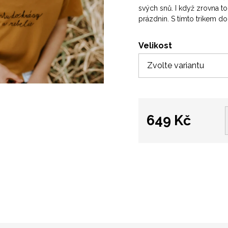
svých snů. I když zrovna t
prázdnin. S tímto trikem do
Velikost
649 Kč
Měrná
cena: