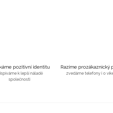
káme pozitivní identitu
Razíme prozákaznický p
ispíváme k lepší náladě
zvedáme telefony i o ví
společnosti