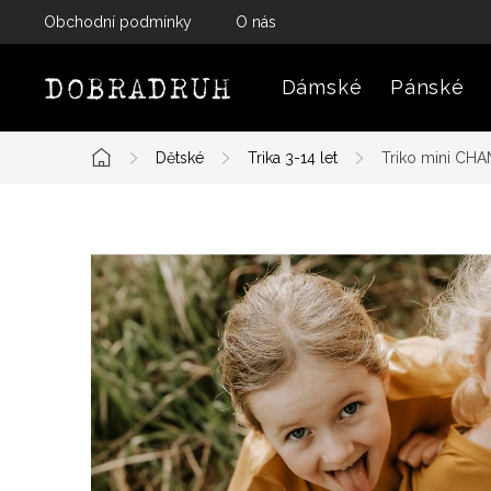
Přejít
Obchodní podmínky
O nás
na
obsah
Dámské
Pánské
Dětské
Trika 3-14 let
Triko mini CHA
Domů