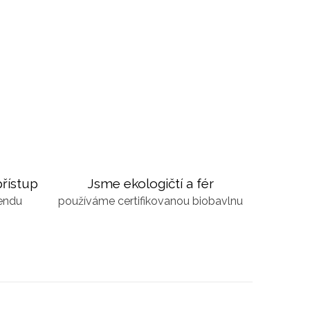
řístup
Jsme ekologičtí a fér
kendu
používáme certifikovanou biobavlnu