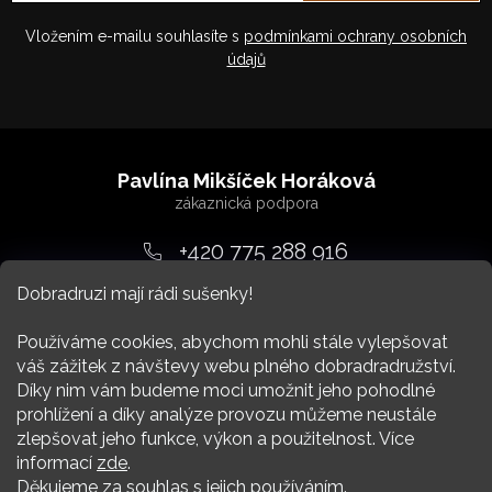
Vložením e-mailu souhlasíte s
podmínkami ochrany osobních
údajů
Z
á
Pavlína Mikšíček Horáková
p
a
+420 775 288 916
t
Dobradruzi mají rádi sušenky!
srdcem
@
dobradruh.cz
í
Používáme cookies, abychom mohli stále vylepšovat
váš zážitek z návštevy webu plného dobradradružství.
Díky nim vám budeme moci umožnit jeho pohodlné
prohlížení a díky analýze provozu můžeme neustále
zlepšovat jeho funkce, výkon a použitelnost. Více
Nákup
informací
zde
.
Děkujeme za souhlas s jejich používáním.