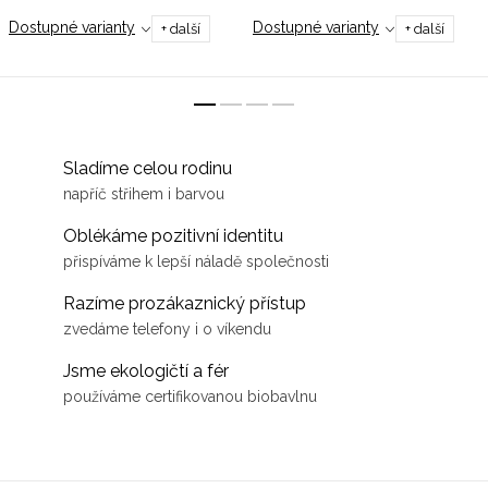
bez hranic. Sáhněte po něm,
ramena, větší prsa či pro
Dostupné varianty
Dostupné varianty
+ další
+ další
když chcete být vidět, a přitom
cokoliv, co potřebujete schovat.
zůstat nenápadní. Cítit se naplno
Střední gramáž...
v...
Sladíme celou rodinu
napříč střihem i barvou
Oblékáme pozitivní identitu
přispíváme k lepší náladě společnosti
Razíme prozákaznický přístup
zvedáme telefony i o víkendu
Jsme ekologičtí a fér
používáme certifikovanou biobavlnu