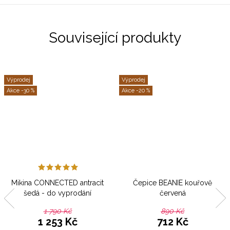
Související produkty
Výprodej
Výprodej
-30 %
-20 %
Mikina CONNECTED antracit
Čepice BEANIE kouřově
šedá - do vyprodání
červená
1 790 Kč
890 Kč
1 253 Kč
712 Kč