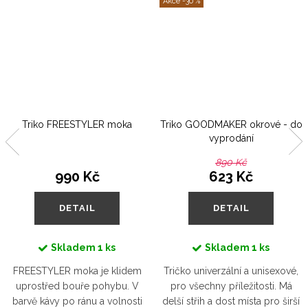
-30 %
Triko FREESTYLER moka
Triko GOODMAKER okrové - do
vyprodání
890 Kč
990 Kč
623 Kč
DETAIL
DETAIL
Skladem
1 ks
Skladem
1 ks
FREESTYLER moka je klidem
Tričko univerzální a unisexové,
uprostřed bouře pohybu. V
pro všechny příležitosti. Má
barvě kávy po ránu a volnosti
delší střih a dost místa pro širší