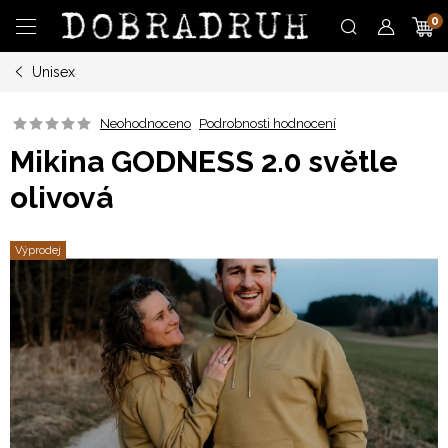
Přejít
N
na
obsah
Unisex
K
Neohodnoceno
Podrobnosti hodnocení
Mikina GODNESS 2.0 světle
olivová
Výprodej