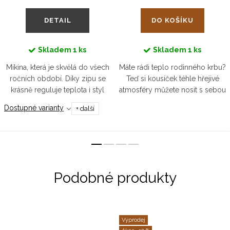
DETAIL
DO KOŠÍKU
Skladem
1 ks
Skladem
1 ks
Mikina, která je skvělá do všech
Máte rádi teplo rodinného krbu?
ročních období. Díky zipu se
Teď si kousíček téhle hřejivé
krásně reguluje teplota i styl
atmosféry můžete nosit s sebou
obléknutí. Jelikož vypadá
každičký den. Čepice BEANIE
Dostupné varianty
+ další
parádně k džínům i teplákům,
zahřeje skoro tak jako pohlazení
stane se tak často nošeným a...
od vaší drahé polovičky...
Výprodej