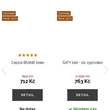
Výprodej
Výprodej
-20 %
-30 %
Čepice BEANIE khaki
ŠATY bílé - do vyprodání
890 Kč
1 090 Kč
712 Kč
763 Kč
DETAIL
DETAIL
Na dotaz
Skladem
2 ks