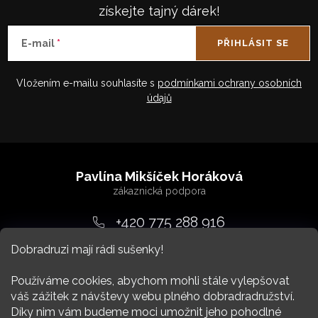
získejte tajný dárek!
E-mail
PŘIHLÁSIT SE
Vložením e-mailu souhlasíte s
podmínkami ochrany osobních
údajů
Z
á
Pavlína Mikšíček Horáková
p
a
+420 775 288 916
t
Dobradruzi mají rádi sušenky!
srdcem
@
dobradruh.cz
í
Používáme cookies, abychom mohli stále vylepšovat
váš zážitek z návštevy webu plného dobradradružství.
Díky nim vám budeme moci umožnit jeho pohodlné