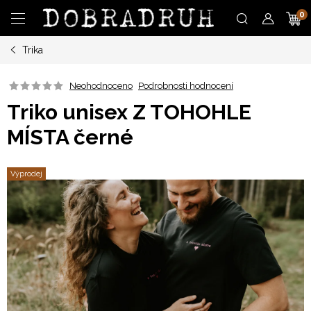
Přejít
N
na
obsah
Trika
K
Neohodnoceno
Podrobnosti hodnocení
Triko unisex Z TOHOHLE
MÍSTA černé
Výprodej