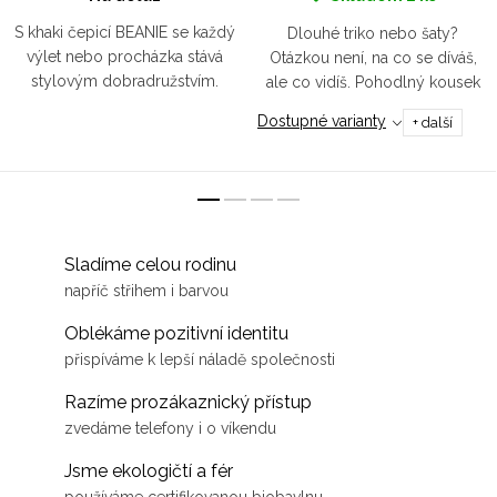
S khaki čepicí BEANIE se každý
Dlouhé triko nebo šaty?
výlet nebo procházka stává
Otázkou není, na co se díváš,
stylovým dobradružstvím.
ale co vidíš. Pohodlný kousek
Oblečte si ji a pocítíte, jak vás
pro všechna roční období.
Dostupné varianty
+ další
objímá hřejivá náruč samotné
přírody. Nechte si do...
Sladíme celou rodinu
napříč střihem i barvou
Oblékáme pozitivní identitu
přispíváme k lepší náladě společnosti
Razíme prozákaznický přístup
zvedáme telefony i o víkendu
Jsme ekologičtí a fér
používáme certifikovanou biobavlnu