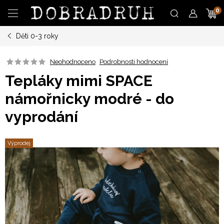
Přejít
N
na
obsah
Děti 0-3 roky
K
Neohodnoceno
Podrobnosti hodnocení
Tepláky mimi SPACE
námořnicky modré - do
vyprodání
Výprodej