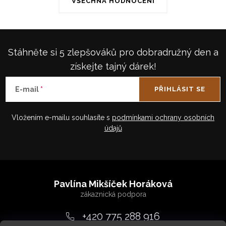
VŠECHNA HODNOCENÍ
Stáhněte si 5 zlepšováků pro dobradružný den a
získejte tajný dárek!
E-mail
PŘIHLÁSIT SE
Vložením e-mailu souhlasíte s
podmínkami ochrany osobních
údajů
Z
á
Pavlína Mikšíček Horáková
p
a
+420 775 288 916