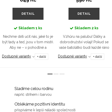
DETAIL
DETAIL
Skladem
1 ks
Skladem
2 ks
Nechme děti učit nás, jaké to je
Vzhůru na palubu! Dálky a
být tady a teď, jsou v tom mistři.
dobrodružství volají! Pokud se
Aby ne – v pohodlné a
vaše batolátko budí každé ráno
teploučké mikině s rozepínáním
s tímhle pocitem, máme pro něj
Dostupné varianty
Dostupné varianty
+ další
+ další
na rameni je nic neomezuje a
tričko v námořnicky modré
mohou být pravým...
barvě, aby ladilo k jeho...
Sladíme celou rodinu
napříč střihem i barvou
Oblékáme pozitivní identitu
přispíváme k lepší náladě společnosti