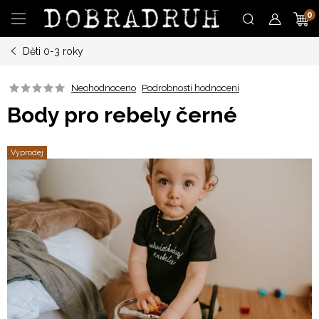
Přejít
N
na
obsah
Děti 0-3 roky
K
Neohodnoceno
Podrobnosti hodnocení
Body pro rebely černé
Výprodej