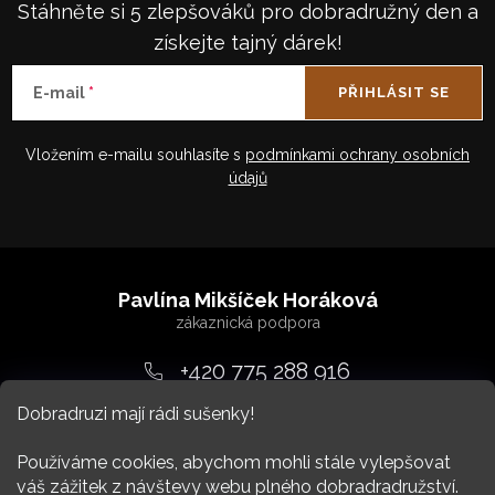
Stáhněte si 5 zlepšováků pro dobradružný den a
získejte tajný dárek!
E-mail
PŘIHLÁSIT SE
Vložením e-mailu souhlasíte s
podmínkami ochrany osobních
údajů
Z
á
Pavlína Mikšíček Horáková
p
a
+420 775 288 916
t
Dobradruzi mají rádi sušenky!
srdcem
@
dobradruh.cz
í
Používáme cookies, abychom mohli stále vylepšovat
váš zážitek z návštevy webu plného dobradradružství.