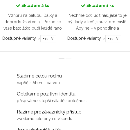
Skladem
2 ks
Skladem
1 ks
Vzhůru na palubu! Dálky a
Nechme děti učit nás, jaké to je
dobrodružství volají! Pokud se
být tady a teď, jsou v tom mistři.
vaše batolátko budí každé ráno
Aby ne – v pohodlné a
s tímhle pocitem, máme pro něj
teploučké mikině s rozepínáním
Dostupné varianty
Dostupné varianty
+ další
+ další
tričko v námořnicky modré
na rameni je nic neomezuje a
barvě, aby ladilo k jeho...
mohou být pravým...
Sladíme celou rodinu
napříč střihem i barvou
Oblékáme pozitivní identitu
přispíváme k lepší náladě společnosti
Razíme prozákaznický přístup
zvedáme telefony i o víkendu
Jsme ekologičtí a fér