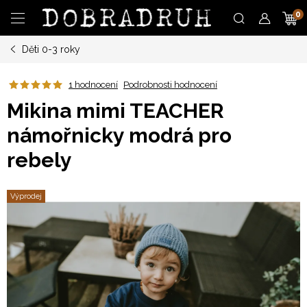
Přejít
N
na
obsah
Děti 0-3 roky
K
1 hodnocení
Podrobnosti hodnocení
Mikina mimi TEACHER
námořnicky modrá pro
rebely
Výprodej