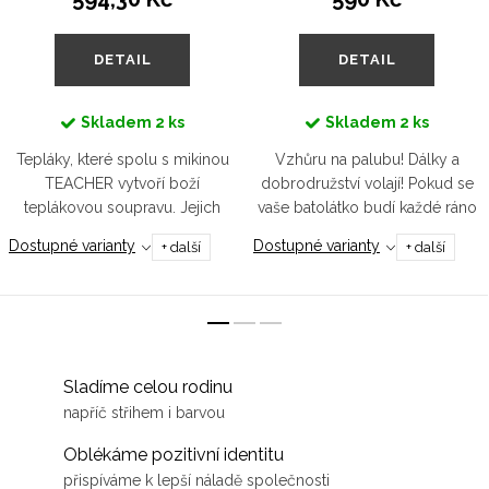
DETAIL
DETAIL
Skladem
2 ks
Skladem
2 ks
Tepláky, které spolu s mikinou
Vzhůru na palubu! Dálky a
TEACHER vytvoří boží
dobrodružství volají! Pokud se
teplákovou soupravu. Jejich
vaše batolátko budí každé ráno
pohodlný střih zajistí dostatek
s tímhle pocitem, máme pro něj
Dostupné varianty
Dostupné varianty
+ další
+ další
místa pro plenku a po
tričko v námořnicky modré
případném odplenkování je v
barvě, aby ladilo k jeho...
pase stáhnete...
Sladíme celou rodinu
napříč střihem i barvou
Oblékáme pozitivní identitu
přispíváme k lepší náladě společnosti