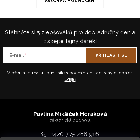
VŠECHNA HODNOCENÍ
Stáhněte si 5 zlepšováků pro dobradružný den a
získejte tajný dárek!
E-mail
PŘIHLÁSIT SE
Vložením e-mailu souhlasíte s
podmínkami ochrany osobních
údajů
Z
á
Pavlína Mikšíček Horáková
p
a
+420 775 288 916