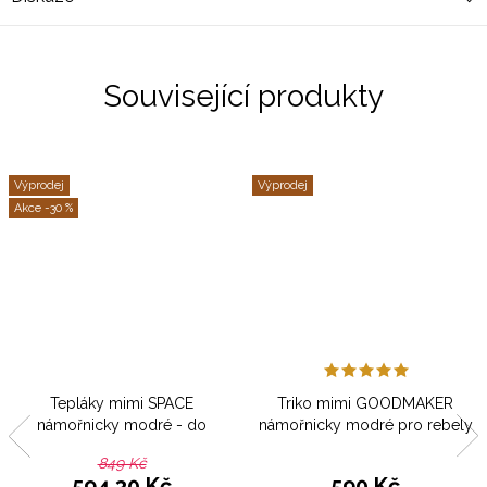
Související produkty
Výprodej
Výprodej
-30 %
Tepláky mimi SPACE
Triko mimi GOODMAKER
námořnicky modré - do
námořnicky modré pro rebely
vyprodání
849 Kč
594,30 Kč
590 Kč