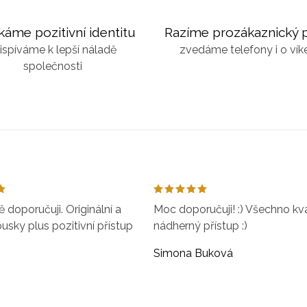
káme pozitivní identitu
Razíme prozákaznický p
ispíváme k lepší náladě
zvedáme telefony i o ví
společnosti
doporučuji. Originální a
Moc doporučuji! :) Všechno kval
ousky plus pozitivní přístup
nádherný přístup :)
Simona Buková