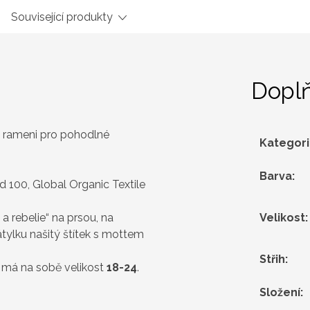
Související produkty
Dopl
 na rameni pro pohodlné
Kategor
Barva
:
 100, Global Organic Textile
a rebelie“ na prsou, na
Velikost
:
tylku našitý štítek s mottem
Střih
:
 má na sobě velikost
18-24
.
Složení
: