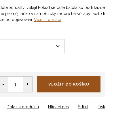
dobrodružství volají! Pokud se vaše batolátko budí každé
e pro něj tričko v námořnicky modré barvě, aby ladilo k
uze po objevování.
Více informací
VLOŽIT DO KOŠÍKU
Dotaz k produktu
Hlídací pes
Sdílet
Tisk