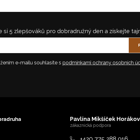
 si 5 zlepšováků pro dobradružný den a získejte taj
žením e-mailu souhlasíte s
podmínkami ochrany osobních úd
bradruha
Pavlína Mikšíček Horáko
+420 775 288 916