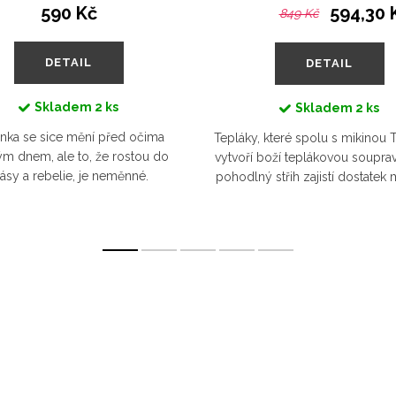
590 Kč
594,30 
849 Kč
DETAIL
DETAIL
Skladem
2 ks
Skladem
2 ks
nka se sice mění před očima
Tepláky, které spolu s mikino
m dnem, ale to, že rostou do
vytvoří boží teplákovou souprav
rásy a rebelie, je neměnné.
pohodlný střih zajistí dostatek 
vlněné body bude hýčkat vaše
plenku a po případném odplenk
a je tak skvělou volbou i pro ty,
v pase stáhnete...
kteří...