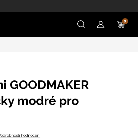
NÁKU
KOŠÍ
imi GOODMAKER
ky modré pro
Podrobnosti hodnocení