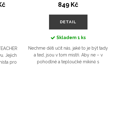
Kč
849 Kč
DETAIL
Skladem
1 ks
Nechme děti učit nás, jaké to je být tady
Černé bo
u TEACHER
a teď, jsou v tom mistři. Aby ne – v
kousk
u. Jejich
pohodlné a teploučké mikině s
prodyšn
místa pro
rozepínáním na rameni je nic
nejcitli
ování je
neomezuje a mohou být pravým...
Dlouh