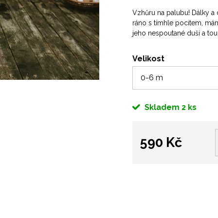
Vzhůru na palubu! Dálky a 
ráno s tímhle pocitem, mám
jeho nespoutané duši a to
Velikost
Skladem
2 ks
590 Kč
Měrná
cena: