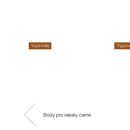
Výprodej
Výpro
 dlouhý
Body pro rebely černé