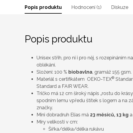
Popis produktu
Hodnocení (1)
Diskuze
Popis produktu
Unisex střih, pro ni i pro něj, s rozepínáním
oblékání.
Složení: 100 %
biobavlna
, gramáž 155 gsm.
®
Materiál s certifikátem OEKO-TEX
Standard
Standard a FAIR WEAR.
Tričko má 12 cm široký nápis „rostu do krásy 
spodním lemu vpředu štítek s logem a na zá
značky.
Mini dobradruh Elias má
23
měsíců, 13 kg
a
Míry velikostí v cm:
Šířka/délka/délka rukávu