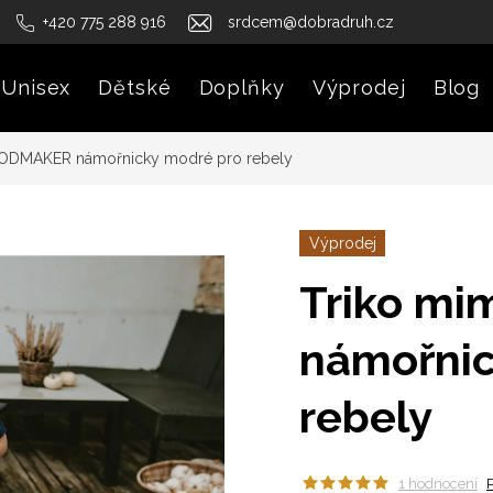
+420 775 288 916
srdcem@dobradruh.cz
Unisex
Dětské
Doplňky
Výprodej
Blog
OODMAKER námořnicky modré pro rebely
Výprodej
Triko m
námořnic
rebely
1 hodnocení