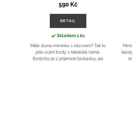
 Kč
590 Kč
DETAIL
Skladem
1 ks
líbenější
Máte doma miminko s názorem? Tak to
Mimi
hebké,
jistě ocení body v rebelské černé.
každý
etrné i k
Bodýčko je z příjemné biobavlny, ani
k
rebelátek.
trochu nepodráždí jemnou pokožku
Bioba
ž se...
vašeho rebela. Ať vám prcek roste do...
miminko 