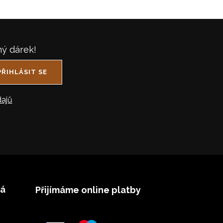
ný dárek!
PŘIHLÁSIT SE
ajů
vá
Přijímáme online platby