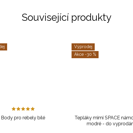
Související produkty
dej
Výprodej
-30 %
Body pro rebely bílé
Tepláky mimi SPACE námo
modré - do vyprodán