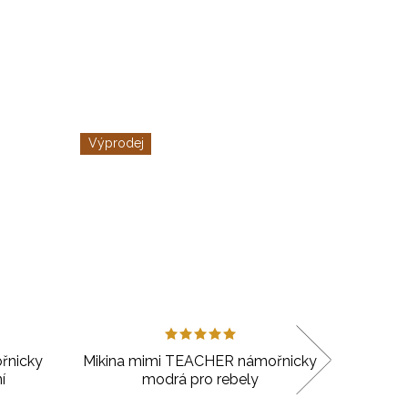
Výprodej
Výprode
-2
řnicky
Mikina mimi TEACHER námořnicky
Body p
í
modrá pro rebely