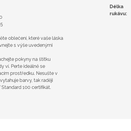
Délka
rukávu
:
10
,5
ěte oblečení, které vaše láska
ovnejte s výše uvedenými
chejte pokyny na štítku
 ví. Perte ideálně se
cím prostředku. Nesušte v
vytahuje barvy, tak raději
®
Standard 100 certifikát.