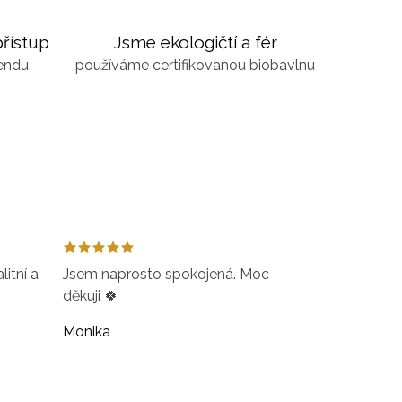
řístup
Jsme ekologičtí a fér
kendu
používáme certifikovanou biobavlnu
itní a
Jsem naprosto spokojená. Moc
děkuji 🍀
Monika