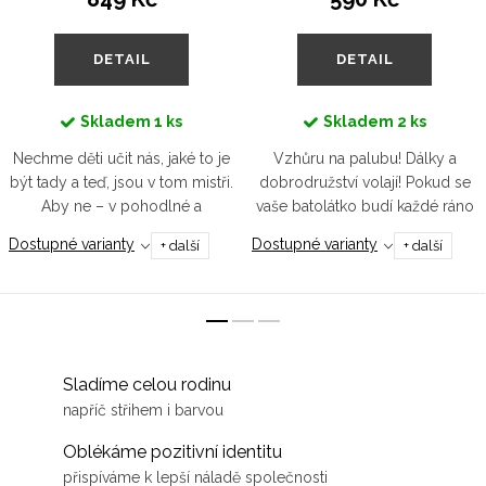
DETAIL
DETAIL
Skladem
1 ks
Skladem
2 ks
Nechme děti učit nás, jaké to je
Vzhůru na palubu! Dálky a
být tady a teď, jsou v tom mistři.
dobrodružství volají! Pokud se
Aby ne – v pohodlné a
vaše batolátko budí každé ráno
teploučké mikině s rozepínáním
s tímhle pocitem, máme pro něj
Dostupné varianty
Dostupné varianty
+ další
+ další
na rameni je nic neomezuje a
tričko v námořnicky modré
mohou být pravým...
barvě, aby ladilo k jeho...
Sladíme celou rodinu
napříč střihem i barvou
Oblékáme pozitivní identitu
přispíváme k lepší náladě společnosti