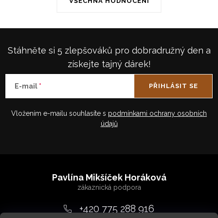
VŠECHNA HODNOCENÍ
Stáhněte si 5 zlepšováků pro dobradružný den a
získejte tajný dárek!
E-mail
PŘIHLÁSIT SE
Vložením e-mailu souhlasíte s
podmínkami ochrany osobních
údajů
Z
á
Pavlína Mikšíček Horáková
p
a
+420 775 288 916