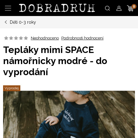
Přejít
N
na
obsah
Děti 0-3 roky
K
Neohodnoceno
Podrobnosti hodnocení
Tepláky mimi SPACE
námořnicky modré - do
vyprodání
Výprodej